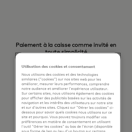
Paiement à la caisse comme invité en
toute simplicité
Réduisez les étapes du paiement grâce à la
Utilisation des cookies et consentement
reconnaissance intelligente des clients chez
les commerçants participants.
Nous utilisons des cookies et des technologies
similaires ("cookies") sur nos sites web pour les
améliorer, mesurer leurs performances, comprendre
notre audience et améliorer l'expérience utilisateur.
Sur certains sites, nous utilisons également des cookies
pour afficher des publicités basées sur les activités de
navigation et les intérêts des utilisateurs sur notre site
et sur d'autres sites. Cliquez sur "Gérer les cookies" ci-
dessous pour savoir quels cookies nous utilisons sur ce
site et pourquoi. Vous pouvez toujours modifier vos
Une plus grande fidélisation des
préférences en matière de consentement en utilisant
l'outil "Gérer les cookies" au bas de l'écran (disponible
émetteurs
sous forme de lien au lieu d'un bouton sur certains