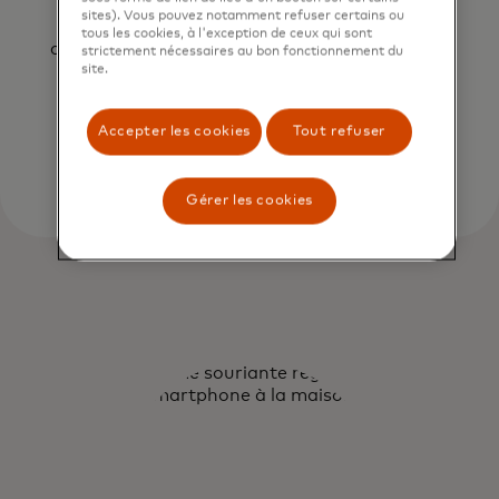
sites). Vous pouvez notamment refuser certains ou
L'inscription facile des titulaires de carte
tous les cookies, à l'exception de ceux qui sont
augmente les taux d'approbation et la fidélité
strictement nécessaires au bon fonctionnement du
site.
tout en réduisant la fraude.
Accepter les cookies
Tout refuser
Gérer les cookies