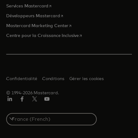
s’ouvre dans un nouvel onglet
Services Mastercard
s’ouvre dans un nouvel onglet
Développeurs Mastercard
s’ouvre dans un nouvel onglet
Mastercard Marketing Center
s’ouvre dans un nouvel ongle
Centre pour la Croissance Inclusive
Confidentialité
Conditions
Gérer les cookies
© 1994-2026 Mastercard.
LinkedIn
Facebook
Twitter/X
YouTube
Select
a
country