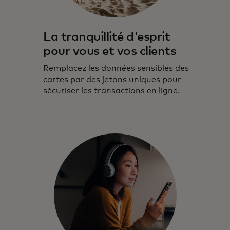
La tranquillité d'esprit
pour vous et vos clients
Remplacez les données sensibles des
cartes par des jetons uniques pour
sécuriser les transactions en ligne.