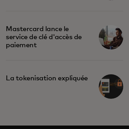
Mastercard lance le
service de clé d'accès de
paiement
La tokenisation expliquée