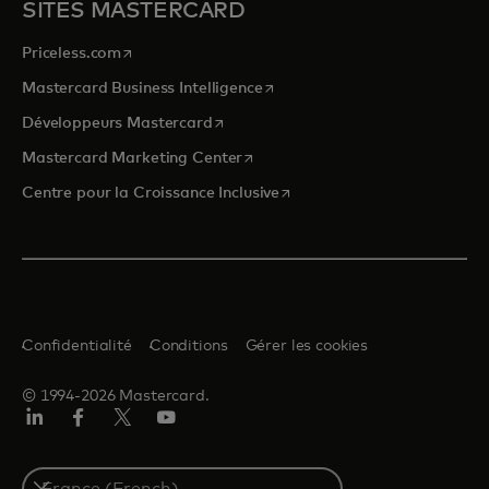
SITES MASTERCARD
s’ouvre dans un nouvel onglet
Priceless.com
s’ouvre dans un nouvel onglet
Mastercard Business Intelligence
s’ouvre dans un nouvel onglet
Développeurs Mastercard
s’ouvre dans un nouvel onglet
Mastercard Marketing Center
s’ouvre dans un nouvel ongle
Centre pour la Croissance Inclusive
Confidentialité
Conditions
Gérer les cookies
© 1994-2026 Mastercard.
LinkedIn
Facebook
Twitter/X
YouTube
Select