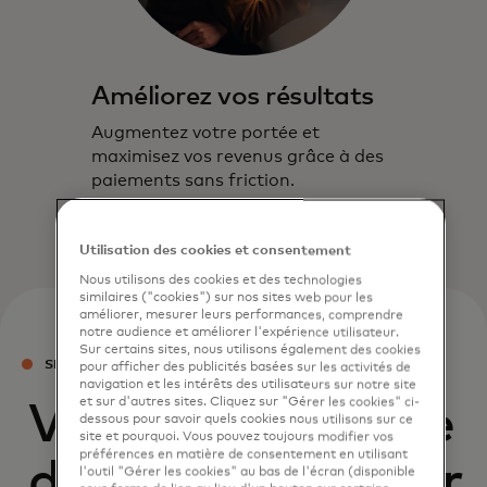
Améliorez vos résultats
Augmentez votre portée et
maximisez vos revenus grâce à des
paiements sans friction.
Utilisation des cookies et consentement
Nous utilisons des cookies et des technologies
similaires ("cookies") sur nos sites web pour les
améliorer, mesurer leurs performances, comprendre
notre audience et améliorer l'expérience utilisateur.
Sur certains sites, nous utilisons également des cookies
SERVICES DE PAIEMENT
pour afficher des publicités basées sur les activités de
navigation et les intérêts des utilisateurs sur notre site
et sur d'autres sites. Cliquez sur "Gérer les cookies" ci-
Votre plateforme
dessous pour savoir quels cookies nous utilisons sur ce
site et pourquoi. Vous pouvez toujours modifier vos
préférences en matière de consentement en utilisant
de paiement pour
l'outil "Gérer les cookies" au bas de l'écran (disponible