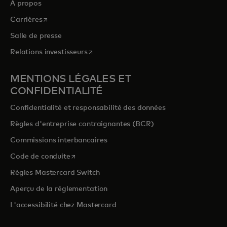
À propos
s’ouvre dans un nouvel onglet
Carrières
Salle de presse
s’ouvre dans un nouvel onglet
Relations investisseurs
MENTIONS LÉGALES ET
CONFIDENTIALITÉ
Confidentialité et responsabilité des données
Règles d'entreprise contraignantes (BCR)
Commissions interbancaires
s’ouvre dans un nouvel onglet
Code de conduite
Règles Mastercard Switch
Aperçu de la réglementation
L'accessibilité chez Mastercard