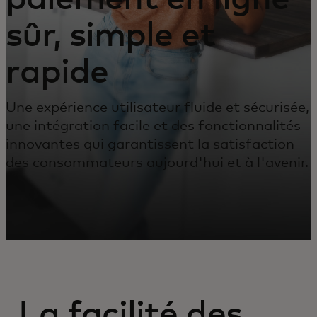
sûr, simple et
rapide
Une expérience utilisateur fluide et sécurisée,
une intégration facile et des fonctionnalités
innovantes qui garantissent la satisfaction
des consommateurs aujourd'hui et à l'avenir.
La facilité des