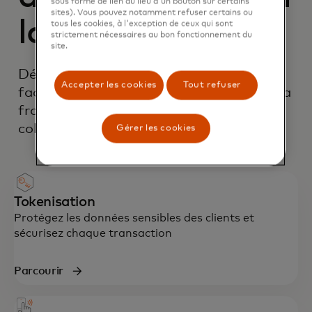
sous forme de lien au lieu d'un bouton sur certains
sites). Vous pouvez notamment refuser certains ou
la croissance
tous les cookies, à l'exception de ceux qui sont
strictement nécessaires au bon fonctionnement du
site.
Découvrez des solutions permettant de
Accepter les cookies
Tout refuser
faciliter les paiements, de lutter contre la
fraude et de créer une expérience
cohérente sur tous les appareils.
Gérer les cookies
Tokenisation
Protégez les données sensibles des clients et
sécurisez chaque transaction
Parcourir