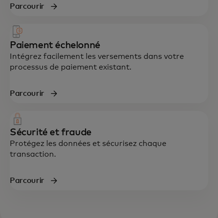
Parcourir
Paiement échelonné
Intégrez facilement les versements dans votre
processus de paiement existant.
Parcourir
Sécurité et fraude
Protégez les données et sécurisez chaque
transaction.
Parcourir