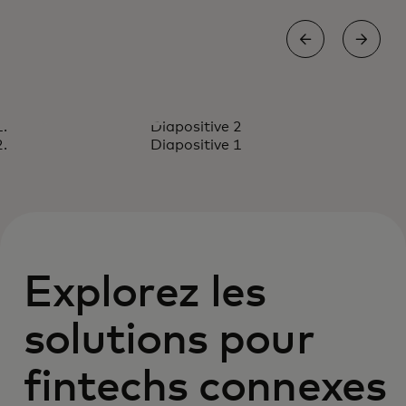
ÉTUDE DE CAS
Diapositive 2
Judo offre une expérience de
Lire le rapport
Diapositive 1
paiement fluide.
Explorez les
solutions pour
fintechs connexes