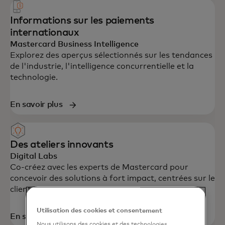
Informations sur les paiements
internationaux
Mastercard Business Intelligence
Explorez des aperçus sélectionnés sur les tendances
de l'industrie, l'intelligence concurrentielle et la
technologie.
En savoir plus
Des ateliers innovants
Digital Labs
Co-créez avec les experts de Mastercard pour
concevoir des solutions à fort impact, centrées sur le
client.
Utilisation des cookies et consentement
En savoir plus
Nous utilisons des cookies et des technologies