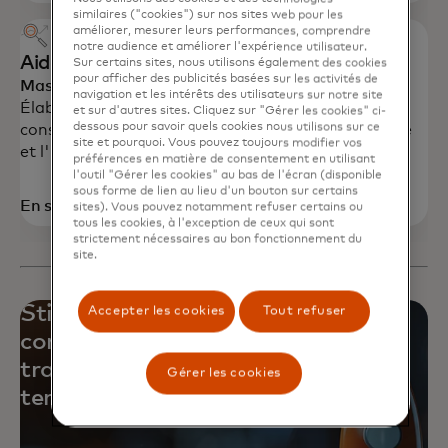
similaires ("cookies") sur nos sites web pour les
améliorer, mesurer leurs performances, comprendre
notre audience et améliorer l'expérience utilisateur.
Aide à la proposition de valeur
Sur certains sites, nous utilisons également des cookies
pour afficher des publicités basées sur les activités de
Mastercard Advisors
navigation et les intérêts des utilisateurs sur notre site
Élaborez des propositions de valeur pour les
et sur d'autres sites. Cliquez sur "Gérer les cookies" ci-
dessous pour savoir quels cookies nous utilisons sur ce
consommateurs en utilisant des études de marché
site et pourquoi. Vous pouvez toujours modifier vos
et l'innovation.
préférences en matière de consentement en utilisant
l'outil "Gérer les cookies" au bas de l'écran (disponible
sous forme de lien au lieu d'un bouton sur certains
En savoir plus
sites). Vous pouvez notamment refuser certains ou
tous les cookies, à l'exception de ceux qui sont
strictement nécessaires au bon fonctionnement du
site.
Stimulez l'engagement des
Accepter les cookies
Tout refuser
consommateurs, optimisez les
transactions et analysez les
Gérer les cookies
tendances