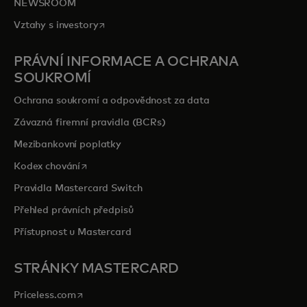
NEWSROOM
opens in a new tab
Vztahy s investory
PRÁVNÍ INFORMACE A OCHRANA
SOUKROMÍ
Ochrana soukromí a odpovědnost za data
Závazná firemní pravidla (BCRs)
Mezibankovní poplatky
opens in a new tab
Kodex chování
Pravidla Mastercard Switch
Přehled právních předpisů
Přístupnost u Mastercard
STRÁNKY MASTERCARD
opens in a new tab
Priceless.com