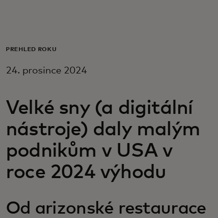
Pro vás
Pro firmy
PŘEHLED ROKU
24. prosince 2024
Pro svět
Velké sny (a digitální
Pro inovátory
nástroje) daly malým
Novinky a trendy
podnikům v USA v
roce 2024 výhodu
Od arizonské restaurace