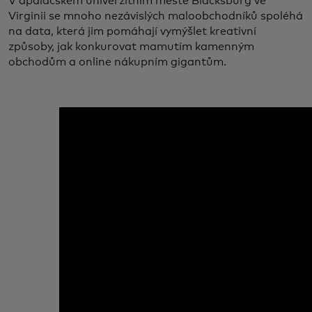
V apalačském univerzitním městě Blacksburg ve
Virginii se mnoho nezávislých maloobchodníků spoléhá
na data, která jim pomáhají vymýšlet kreativní
způsoby, jak konkurovat mamutím kamenným
obchodům a online nákupním gigantům.