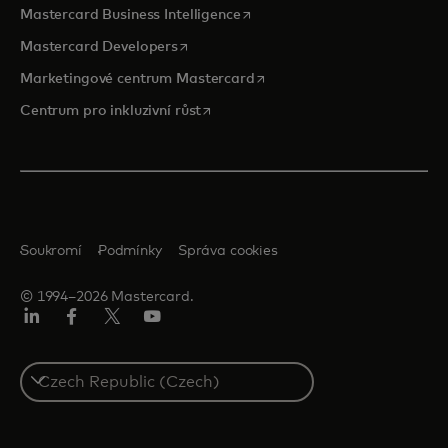
opens in a new tab
Mastercard Business Intelligence
opens in a new tab
Mastercard Developers
opens in a new tab
Marketingové centrum Mastercard
opens in a new tab
Centrum pro inkluzivní růst
Soukromí
Podmínky
Správa cookies
© 1994–2026 Mastercard.
Linkedin
Facebook
Twitter/X
Youtube
Select
a
country