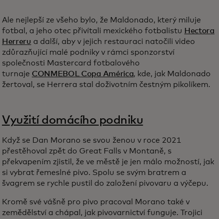
Ale nejlepší ze všeho bylo, že Maldonado, který miluje
fotbal, a jeho otec přivítali mexického fotbalistu
Hectora
Herreru
a další, aby v jejich restauraci natočili video
zdůrazňující malé podniky v rámci sponzorství
společnosti Mastercard fotbalového
turnaje
CONMEBOL Copa América
, kde, jak Maldonado
žertoval, se Herrera stal doživotním čestným pikolíkem.
Využití domácího podniku
Když se Dan Morano se svou ženou v roce 2021
přestěhoval zpět do Great Falls v Montaně, s
překvapením zjistil, že ve městě je jen málo možností, jak
si vybrat řemeslné pivo. Spolu se svým bratrem a
švagrem se rychle pustil do založení pivovaru a výčepu.
Kromě své vášně pro pivo pracoval Morano také v
zemědělství a chápal, jak pivovarnictví funguje. Trojici