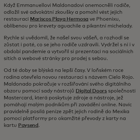
Když Emmanuellovi Maldonadovi onemocněli rodiče,
odložil své advokátní zkoušky a pomohl vést jejich
restauraci
Mariscos Playa Hermosa
ve Phoenixu,
oblíbenou pro krevety aguachile a pikantní michelady.
Rychle si uvědomil, že našel svou vášeň, a rozhodl se
zůstat i poté, co se jeho rodiče uzdravili. Vydržel s ní i v
období pandemie a vytvořil si prezentaci na sociálních
sítích a webové stránky pro prodej s sebou.
Od té doby se blýská na lepší časy. V loňském roce
rodina otevřela novou restauraci s názvem Cielo Rojo.
Maldonado pokračuje v rozšiřování svého digitálního
obzoru pomocí sady nástrojů
Digital Doors
společnosti
Mastercard, která poskytuje zdroje a nástroje, jež
pomáhají malým podnikům při zavádění online. Navíc
pravidelně posílá peníze zpět jejich rodině do Mexika
pomocí platformy pro okamžité převody z karty na
kartu
Paysend
.