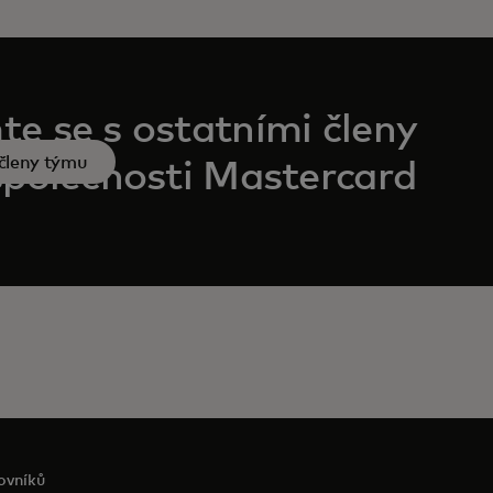
e se s ostatními členy
 členy týmu
společnosti Mastercard
ovníků