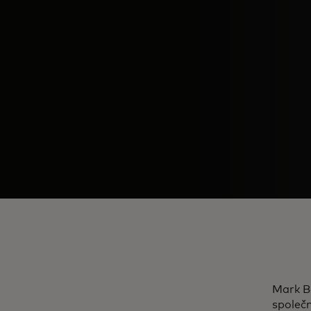
Mark Ba
společn