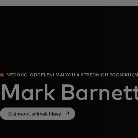
VEDOUCÍ ODDĚLENÍ MALÝCH A STŘEDNÍCH PODNIKŮ (M
Mark Barnet
opens in a new tab
Stáhnout snímek hlavy