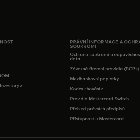
ČNOST
PRÁVNÍ INFORMACE A OCHR
SOUKROMÍ
Ochrana soukromí a odpovědnos
data
pens in a new tab
Závazná firemní pravidla (BCRs)
OOM
Mezibankovní poplatky
opens in a new tab
investory
opens in a new tab
Kodex chování
Pravidla Mastercard Switch
Přehled právních předpisů
Přístupnost u Mastercard