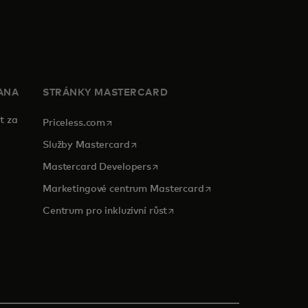
ANA
STRÁNKY MASTERCARD
t za
opens in a new tab
Priceless.com
opens in a new tab
Služby Mastercard
opens in a new tab
Mastercard Developers
opens in a new tab
Marketingové centrum Mastercard
opens in a new tab
Centrum pro inkluzivní růst