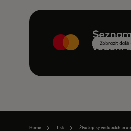
Seznamt
Zobrazit další
vedení 
Home
Tisk
Životopisy vedoucích prac