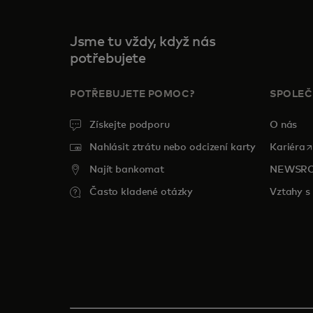
Jsme tu vždy, když nás
potřebujete
POTŘEBUJETE POMOC?
SPOLE
Získejte podporu
O nás
o
Nahlásit ztrátu nebo odcizení karty
Kariéra
Najít bankomat
NEWSR
Často kladené otázky
Vztahy s 