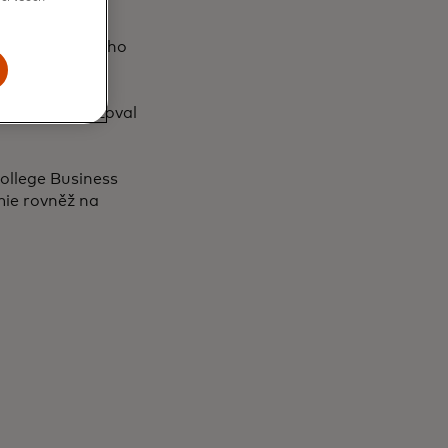
ctví a platebního
nstva - vyvíjel
tví v oblasti
ativy a realizoval
College Business
mie rovněž na