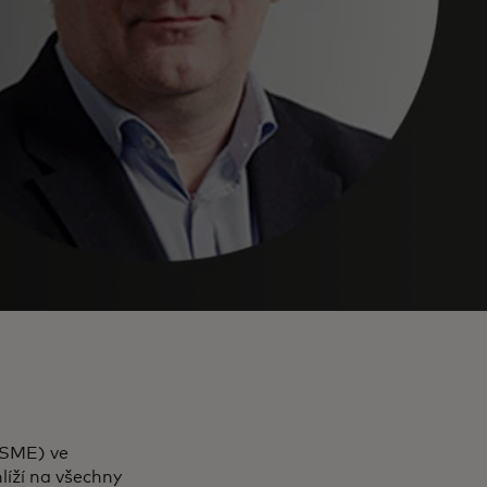
(SME) ve
líží na všechny