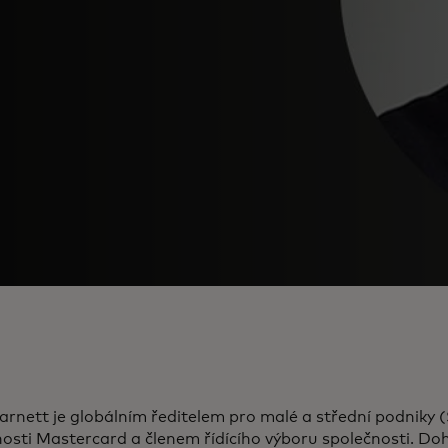
rnett je globálním ředitelem pro malé a střední podniky 
osti Mastercard a členem řídícího výboru společnosti. Doh