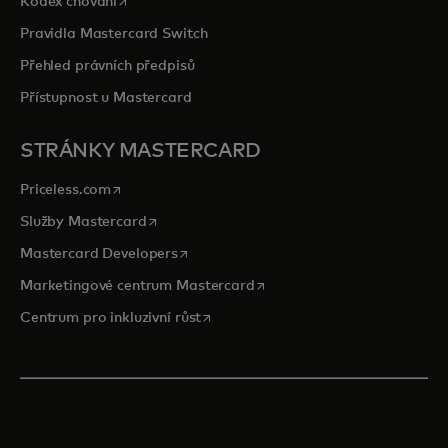
opens in a new tab
Kodex chování
Pravidla Mastercard Switch
Přehled právních předpisů
Přístupnost u Mastercard
STRÁNKY MASTERCARD
opens in a new tab
Priceless.com
opens in a new tab
Služby Mastercard
opens in a new tab
Mastercard Developers
opens in a new tab
Marketingové centrum Mastercard
opens in a new tab
Centrum pro inkluzivní růst