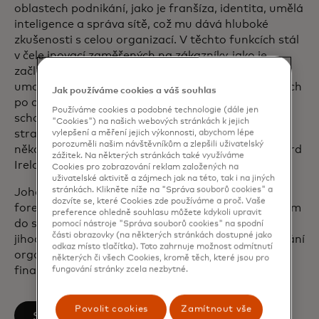
oblastech podnikání, jako je franšíza, identita, umělá
inteligence a správa sítě, což mu dává hluboké
zkušenosti s celou organizací. V těchto funkcích stál
v čele inovací zaměřených na zákazníky, jako je
začlenění umělé inteligence do sítě Mastercard a
umožnění rozhodování v reálném čase o transakcích
Jak používáme cookies a váš souhlas
po celém světě, které zlepšují bezpečnostní
Používáme cookies a podobné technologie (dále jen
schopnosti společnosti Mastercard a rozšiřují naši
"Cookies") na našich webových stránkách k jejich
strategii služeb. Je také členem představenstva
vylepšení a měření jejich výkonnosti, abychom lépe
porozuměli našim návštěvníkům a zlepšili uživatelský
několika společností Mastercard, včetně Mastercard
zážitek. Na některých stránkách také využíváme
Ireland, Brighterion, NuData a Ethoca.
Cookies pro zobrazování reklam založených na
uživatelské aktivitě a zájmech jak na této, tak i na jiných
stránkách. Klikněte níže na "Správa souborů cookies" a
Johan má kvalifikaci v oblasti trestního práva,
dozvíte se, které Cookies zde používáme a proč. Vaše
forenzního auditu a policejní správy. Před nástupem
preference ohledně souhlasu můžete kdykoli upravit
do společnosti Mastercard působil deset let u
pomocí nástroje "Správa souborů cookies" na spodní
části obrazovky (na některých stránkách dostupné jako
jihoafrické policie, kde se specializoval na vyšetřování
odkaz místo tlačítka). Toto zahrnuje možnost odmítnutí
organizovaného zločinu a interní vyšetřování
některých či všech Cookies, kromě těch, které jsou pro
finančních zločinů.
fungování stránky zcela nezbytné.
Povolit cookies
Zamítnout vše
opens in a new tab
Sledujte LinkedIn