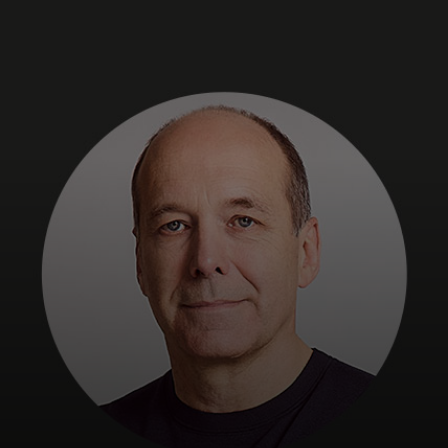
Pro vás
Pro firmy
Pro svět
Pro inovátory
Novinky a trendy