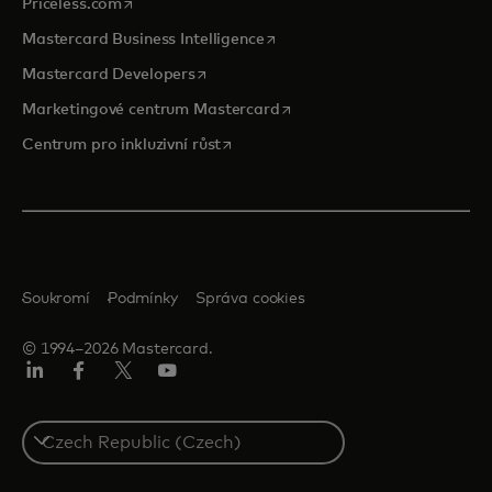
opens in a new tab
Priceless.com
opens in a new tab
Mastercard Business Intelligence
opens in a new tab
Mastercard Developers
opens in a new tab
Marketingové centrum Mastercard
opens in a new tab
Centrum pro inkluzivní růst
Soukromí
Podmínky
Správa cookies
© 1994–2026 Mastercard.
Linkedin
Facebook
Twitter/X
Youtube
Select
a
country