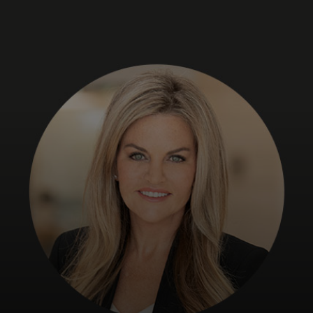
Pro vás
Pro firmy
Pro svět
Pro inovátory
Novinky a trendy