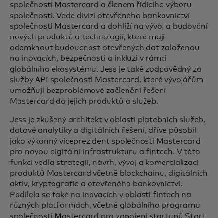
společnosti Mastercard a členem řídícího výboru
společnosti. Vede divizi otevřeného bankovnictví
společnosti Mastercard a dohlíží na vývoj a budování
nových produktů a technologií, které mají
odemknout budoucnost otevřených dat založenou
na inovacích, bezpečnosti a inkluzi v rámci
globálního ekosystému. Jess je také zodpovědný za
služby API společnosti Mastercard, které vývojářům
umožňují bezproblémové začlenění řešení
Mastercard do jejich produktů a služeb.
Jess je zkušený architekt v oblasti platebních služeb,
datové analytiky a digitálních řešení, dříve působil
jako výkonný viceprezident společnosti Mastercard
pro novou digitální infrastrukturu a fintech. V této
funkci vedla strategii, návrh, vývoj a komercializaci
produktů Mastercard včetně blockchainu, digitálních
aktiv, kryptografie a otevřeného bankovnictví.
Podílela se také na inovacích v oblasti fintech na
různých platformách, včetně globálního programu
společnosti Mastercard pro zapojení startupů Start