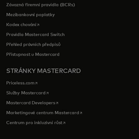
Závazná firemní pravidla (BCRs)
Mezibankovní poplatky
opens in a new tab
Kodex chování
Pravidla Mastercard Switch
Přehled právních předpisů
Přístupnost u Mastercard
STRÁNKY MASTERCARD
opens in a new tab
Priceless.com
opens in a new tab
Služby Mastercard
opens in a new tab
Mastercard Developers
opens in a new tab
Marketingové centrum Mastercard
opens in a new tab
Centrum pro inkluzivní růst