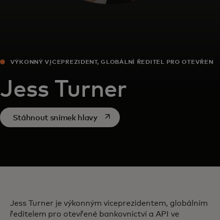
VÝKONNÝ VICEPREZIDENT, GLOBÁLNÍ ŘEDITEL PRO OTEVŘENÉ
BANKOVNICTVÍ & API
Jess Turner
opens in a new tab
Stáhnout snímek hlavy
Jess Turner je výkonným viceprezidentem, globálním
ředitelem pro otevřené bankovnictví a API ve