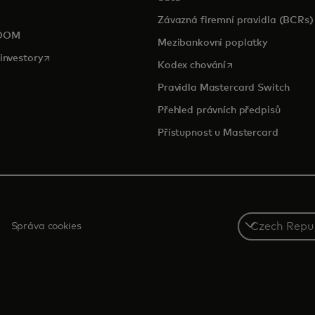
pens in a new tab
Závazná firemní pravidla (BCRs)
OOM
Mezibankovní poplatky
opens in a new tab
investory
opens in a new tab
Kodex chování
Pravidla Mastercard Switch
Přehled právních předpisů
Přístupnost u Mastercard
Select
Správa cookies
a
country