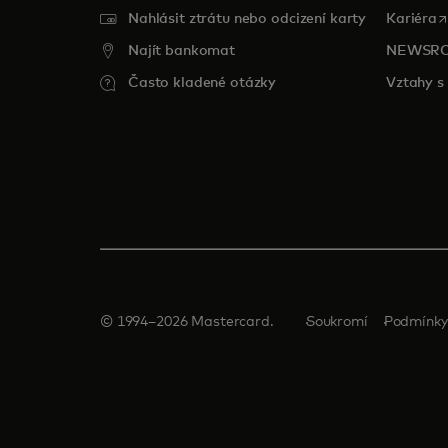
o
Nahlásit ztrátu nebo odcizení karty
Kariéra
Najít bankomat
NEWSR
Často kladené otázky
Vztahy s 
© 1994–2026 Mastercard.
Soukromí
Podmínky