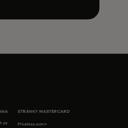
ANA
STRÁNKY MASTERCARD
t za
opens in a new tab
Priceless.com