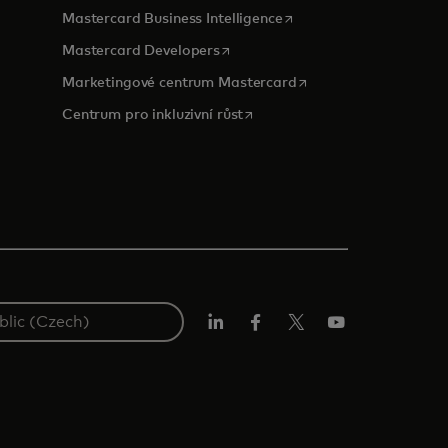
opens in a new tab
Mastercard Business Intelligence
opens in a new tab
Mastercard Developers
opens in a new tab
Marketingové centrum Mastercard
opens in a new tab
Centrum pro inkluzivní růst
Linkedin
Facebook
Twitter/X
Youtube