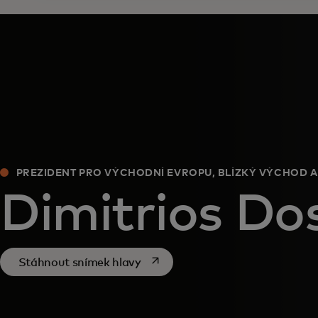
PREZIDENT PRO VÝCHODNÍ EVROPU, BLÍZKÝ VÝCHOD A
Dimitrios Dos
opens in a new tab
Stáhnout snímek hlavy