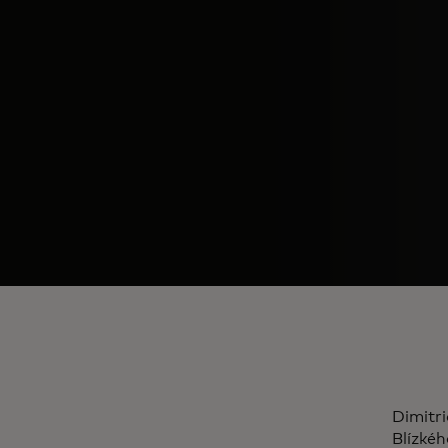
Dimitri
Blízkéh