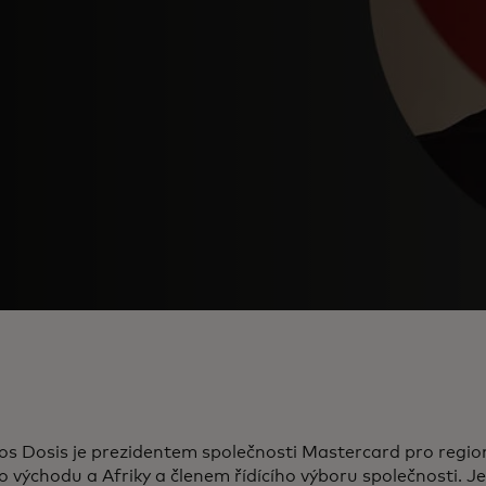
os Dosis je prezidentem společnosti Mastercard pro regio
o východu a Afriky a členem řídícího výboru společnosti. 