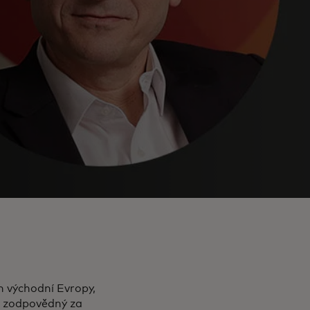
n východní Evropy,
Je zodpovědný za