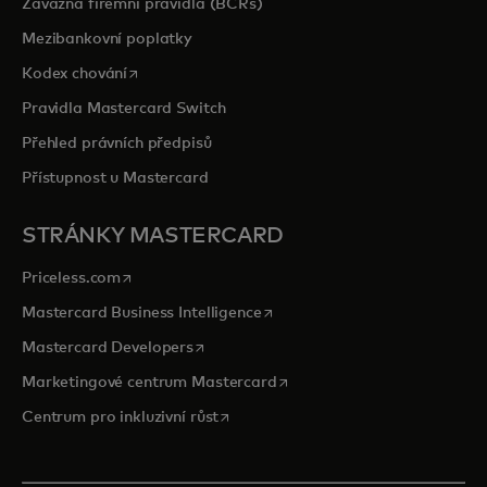
Závazná firemní pravidla (BCRs)
Mezibankovní poplatky
opens in a new tab
Kodex chování
Pravidla Mastercard Switch
Přehled právních předpisů
Přístupnost u Mastercard
STRÁNKY MASTERCARD
opens in a new tab
Priceless.com
opens in a new tab
Mastercard Business Intelligence
opens in a new tab
Mastercard Developers
opens in a new tab
Marketingové centrum Mastercard
opens in a new tab
Centrum pro inkluzivní růst