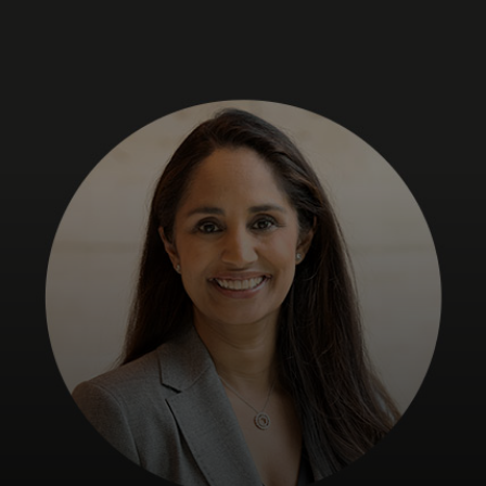
Pro vás
Pro firmy
Pro svět
Pro inovátory
Novinky a trendy