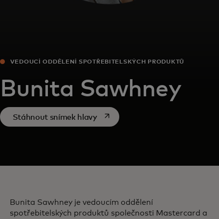
VEDOUCÍ ODDĚLENÍ SPOTŘEBITELSKÝCH PRODUKTŮ
Bunita Sawhney
opens in a new tab
Stáhnout snímek hlavy
Bunita Sawhney je vedoucím oddělení
spotřebitelských produktů společnosti Mastercard a