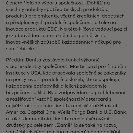
členem řídícího výboru společnosti. Dohlíží na
všechny nabídky spotřebitelských produktů a
produktů pro emitenty, včetně kreditních, debetních
a předplacených produktů společnosti a také na
inovace produktů ESG. Na této klíčové vedoucí pozici
je zodpovědná za umožnění bezpečnějších a
inovativnějších způsobů každodenních nákupů pro
spotřebitele.
Předtím Bunita zastávala funkci výkonné
viceprezidentky společnosti Mastercard pro finanční
instituce v USA, kde pracovala společně se zákazníky
na poskytování produktů a služeb, které uspokojují
každodenní potřeby lidí a jejichž základem je
bezpečnost a klid. Byla zodpovědná za prohlubování
a rozšiřování vztahů společnosti Mastercard s
největšími finančními institucemi, včetně Bank of
America, Capital One, Wells Fargo Bank a U.S. Bank,
a také s komunitními institucemi a úvěrovými
družstvy po celé zemi. Zaměřila se také na rozvoj
spotřebitelského, malého a komerčního podnikání