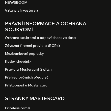
NEWSROOM
opens in a new tab
Vztahy s investory
PRÁVNÍ INFORMACE A OCHRANA
SOUKROMÍ
Ochrana soukromí a odpovědnost za data
Závazná firemní pravidla (BCRs)
Mezibankovní poplatky
opens in a new tab
Kodex chování
Pravidla Mastercard Switch
Přehled právních předpisů
Přístupnost u Mastercard
STRÁNKY MASTERCARD
opens in a new tab
Priceless.com