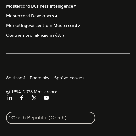
opens in a new tab
Mastercard Business Intelligence
opens in a new tab
Mastercard Developers
opens in a new tab
Marketingové centrum Mastercard
opens in a new tab
Centrum pro inkluzivní růst
Soukromí
Podmínky
Správa cookies
© 1994–2026 Mastercard.
Linkedin
Facebook
Twitter/X
Youtube
Select
a
country