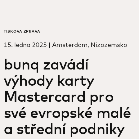
Pro vás
Pro firmy
TISKOVÁ ZPRÁVA
15. ledna 2025 | Amsterdam, Nizozemsko
Pro svět
bunq zavádí
Pro inovátory
výhody karty
Novinky a trendy
Mastercard pro
své evropské malé
a střední podniky