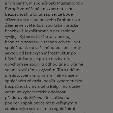
první centrum společnosti Mastercard v
Evropě zaměřené na kybernetickou
bezpečnost, a to tím spíše, že bude
zřízeno v srdci Valonského Brabantska.
Žijeme ve světě, kde jsou kybernetické
hrozby všudypřítomné a neustále se
vyvíjejí. Kybernetické útoky neznají
hranice a zasahují všechna odvětví naší
společnosti, od veřejného po soukromý
sektor, od kritických infrastruktur po
běžné občany. Je proto nezbytné,
abychom se spojili a odhodlaně a účinně
se postavili těmto výzvám. Tato událost
představuje významný milník v našem
společném závazku posílit kybernetickou
bezpečnost v Evropě a Belgii. Evropské
centrum kybernetické odolnosti
představuje klíčovou iniciativu na
podporu spolupráce mezi veřejným a
soukromým sektorem a regulačními