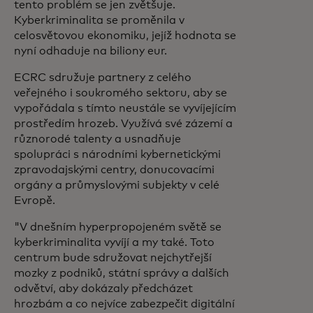
tento problém se jen zvětšuje.
Kyberkriminalita se proměnila v
celosvětovou ekonomiku, jejíž hodnota se
nyní odhaduje na biliony eur.
ECRC sdružuje partnery z celého
veřejného i soukromého sektoru, aby se
vypořádala s tímto neustále se vyvíjejícím
prostředím hrozeb. Využívá své zázemí a
různorodé talenty a usnadňuje
spolupráci s národními kybernetickými
zpravodajskými centry, donucovacími
orgány a průmyslovými subjekty v celé
Evropě.
"V dnešním hyperpropojeném světě se
kyberkriminalita vyvíjí a my také. Toto
centrum bude sdružovat nejchytřejší
mozky z podniků, státní správy a dalších
odvětví, aby dokázaly předcházet
hrozbám a co nejvíce zabezpečit digitální