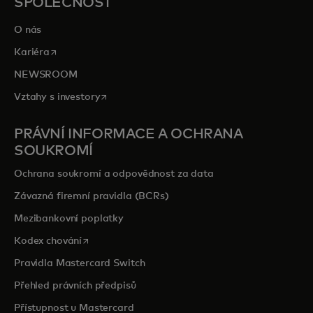
SPOLEČNOST
O nás
opens in a new tab
Kariéra
NEWSROOM
opens in a new tab
Vztahy s investory
PRÁVNÍ INFORMACE A OCHRANA
SOUKROMÍ
Ochrana soukromí a odpovědnost za data
Závazná firemní pravidla (BCRs)
Mezibankovní poplatky
opens in a new tab
Kodex chování
Pravidla Mastercard Switch
Přehled právních předpisů
Přístupnost u Mastercard