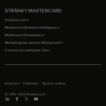
STRÁNKY MASTERCARD
opens in a new tab
Priceless.com
opens in a new tab
Mastercard Business Intelligence
opens in a new tab
Mastercard Developers
opens in a new tab
Marketingové centrum Mastercard
opens in a new tab
Centrum pro inkluzivní růst
Soukromí
Podmínky
Správa cookies
© 1994–2026 Mastercard.
Linkedin
Facebook
Twitter/X
Youtube