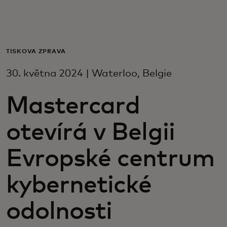
Pro vás
Pro firmy
TISKOVÁ ZPRÁVA
30. května 2024 | Waterloo, Belgie
Pro svět
Mastercard
Pro inovátory
otevírá v Belgii
Novinky a trendy
Evropské centrum
kybernetické
odolnosti