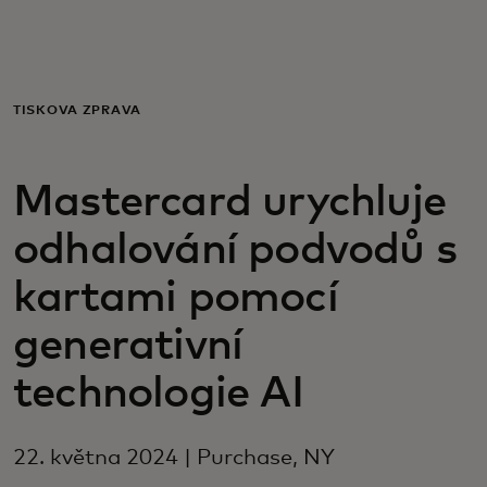
Pro vás
Pro firmy
TISKOVÁ ZPRÁVA
Pro svět
Mastercard urychluje
odhalování podvodů s
Pro inovátory
kartami pomocí
Novinky a trendy
generativní
technologie AI
22. května 2024 | Purchase, NY