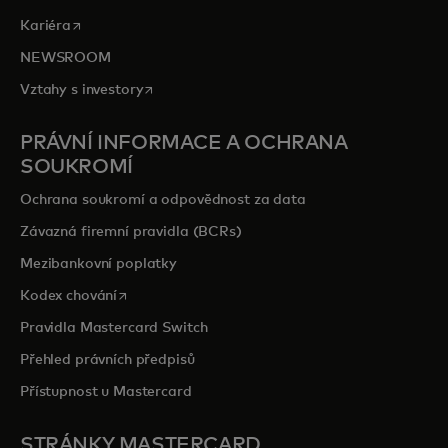
opens in a new tab
Kariéra
NEWSROOM
opens in a new tab
Vztahy s investory
PRÁVNÍ INFORMACE A OCHRANA
SOUKROMÍ
Ochrana soukromí a odpovědnost za data
Závazná firemní pravidla (BCRs)
Mezibankovní poplatky
opens in a new tab
Kodex chování
Pravidla Mastercard Switch
Přehled právních předpisů
Přístupnost u Mastercard
STRÁNKY MASTERCARD