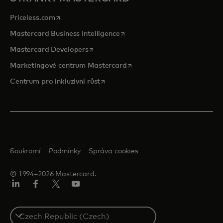
opens in a new tab
Priceless.com
opens in a new tab
Mastercard Business Intelligence
opens in a new tab
Mastercard Developers
opens in a new tab
Marketingové centrum Mastercard
opens in a new tab
Centrum pro inkluzivní růst
Soukromí
Podmínky
Správa cookies
© 1994–2026 Mastercard.
Linkedin
Facebook
Twitter/X
Youtube
Select
a