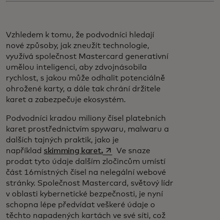
Vzhledem k tomu, že podvodníci hledají
nové způsoby, jak zneužít technologie,
využívá společnost Mastercard generativní
umělou inteligenci, aby zdvojnásobila
rychlost, s jakou může odhalit potenciálně
ohrožené karty, a dále tak chrání držitele
karet a zabezpečuje ekosystém.
Podvodníci kradou miliony čísel platebních
karet prostřednictvím spywaru, malwaru a
dalších tajných praktik, jako je
opens in a new tab
například
skimming karet.
Ve snaze
prodat tyto údaje dalším zločincům umístí
část 16místných čísel na nelegální webové
stránky. Společnost Mastercard, světový lídr
v oblasti kybernetické bezpečnosti, je nyní
schopna lépe předvídat veškeré údaje o
těchto napadených kartách ve své síti, což