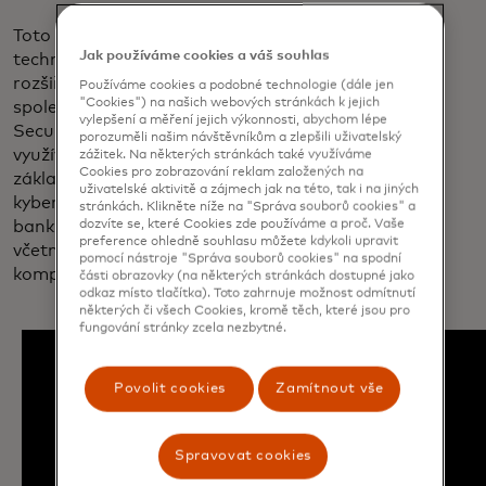
Toto nejnovější vylepšení, využívající špičkové
Jak používáme cookies a váš souhlas
techniky generativní umělé inteligence,
rozšiřuje sadu bezpečnostních řešení
Používáme cookies a podobné technologie (dále jen
"Cookies") na našich webových stránkách k jejich
společnosti Mastercard. Služba Cyber
vylepšení a měření jejich výkonnosti, abychom lépe
Secure, která je k dispozici od roku 2020,
porozuměli našim návštěvníkům a zlepšili uživatelský
využívá integrovanou technologii k vytvoření
zážitek. Na některých stránkách také využíváme
Cookies pro zobrazování reklam založených na
základny transparentních informací o
uživatelské aktivitě a zájmech jak na této, tak i na jiných
kybernetické bezpečnosti v online profilech
stránkách. Klikněte níže na "Správa souborů cookies" a
dozvíte se, které Cookies zde používáme a proč. Vaše
bank a obchodníků v platebním ekosystému,
preference ohledně souhlasu můžete kdykoli upravit
včetně podrobností o podezřelých
pomocí nástroje "Správa souborů cookies" na spodní
kompromitovaných kartách.
části obrazovky (na některých stránkách dostupné jako
odkaz místo tlačítka). Toto zahrnuje možnost odmítnutí
některých či všech Cookies, kromě těch, které jsou pro
fungování stránky zcela nezbytné.
Povolit cookies
Zamítnout vše
Spravovat cookies