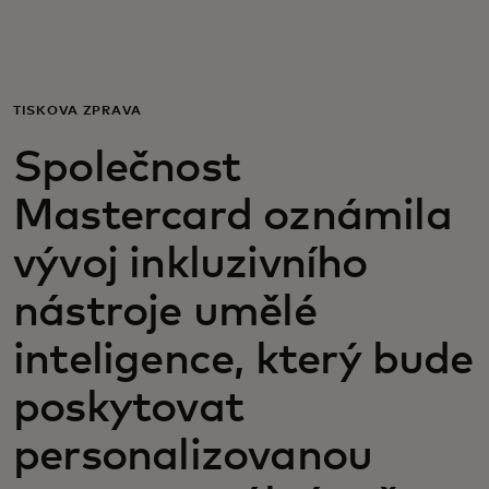
Pro vás
Pro firmy
TISKOVÁ ZPRÁVA
Společnost
Pro svět
Mastercard oznámila
Pro inovátory
vývoj inkluzivního
nástroje umělé
Novinky a trendy
inteligence, který bude
poskytovat
personalizovanou