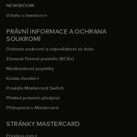
NEWSROOM
opens in a new tab
Vztahy s investory
PRÁVNÍ INFORMACE A OCHRANA
SOUKROMÍ
Ochrana soukromí a odpovědnost za data
Závazná firemní pravidla (BCRs)
Mezibankovní poplatky
opens in a new tab
Kodex chování
Pravidla Mastercard Switch
Přehled právních předpisů
Přístupnost u Mastercard
STRÁNKY MASTERCARD
opens in a new tab
Priceless.com