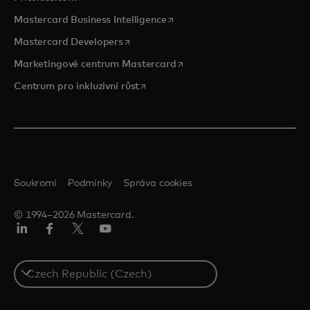
opens in a new tab
Mastercard Business Intelligence
opens in a new tab
Mastercard Developers
opens in a new tab
Marketingové centrum Mastercard
opens in a new tab
Centrum pro inkluzivní růst
Soukromí
Podmínky
Správa cookies
© 1994–2026 Mastercard.
Linkedin
Facebook
Twitter/X
Youtube
Select
a
country