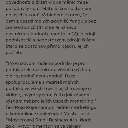
dovednosti a držet krok s měnícími se
požadavky spotřebitelů, čas často není
na jejich straně. Vzhledem k tomu, že
osm z deseti malých podniků funguje bez
zaměstnanců (1) a 88% uznává
nesmírnou hodnotu mentora (2), hledají
podnikatelé s nedostatkem zdrojů řešení,
která se dostanou přímo k jádru jejich
potřeb.
"Provozování malého podniku je pro
podnikatele nesmírnou vášní a pýchou,
ale rozhodně není snadné. Úzce
spolupracujeme s majiteli malých
podniků ve všech fázích jejich rozvoje a
vidíme, jakým výzvám čelí a jak zásadní
význam má pro jejich úspěch mentoring,"
řekl Raja Rajamannar, ředitel marketingu
a komunikace společnosti Mastercard.
"Mastercard Small Business AI si klade
za cíl vytvořit mentoring ve velkém