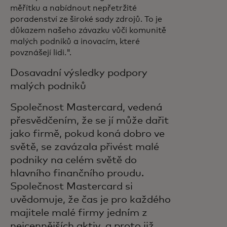
měřítku a nabídnout nepřetržité
poradenství ze široké sady zdrojů. To je
důkazem našeho závazku vůči komunitě
malých podniků a inovacím, které
povznášejí lidi.".
Dosavadní výsledky podpory
malých podniků
Společnost Mastercard, vedená
přesvědčením, že se jí může dařit
jako firmě, pokud koná dobro ve
světě, se zavázala přivést malé
podniky na celém světě do
hlavního finančního proudu.
Společnost Mastercard si
uvědomuje, že čas je pro každého
majitele malé firmy jedním z
nejcennějších aktiv, a proto již