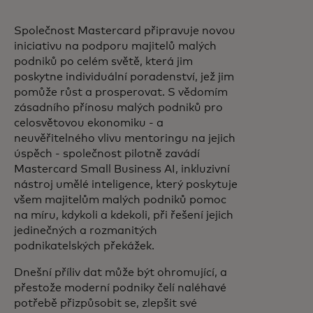
Společnost Mastercard připravuje novou
iniciativu na podporu majitelů malých
podniků po celém světě, která jim
poskytne individuální poradenství, jež jim
pomůže růst a prosperovat. S vědomím
zásadního přínosu malých podniků pro
celosvětovou ekonomiku - a
neuvěřitelného vlivu mentoringu na jejich
úspěch - společnost pilotně zavádí
Mastercard Small Business AI, inkluzivní
nástroj umělé inteligence, který poskytuje
všem majitelům malých podniků pomoc
na míru, kdykoli a kdekoli, při řešení jejich
jedinečných a rozmanitých
podnikatelských překážek.
Dnešní příliv dat může být ohromující, a
přestože moderní podniky čelí naléhavé
potřebě přizpůsobit se, zlepšit své