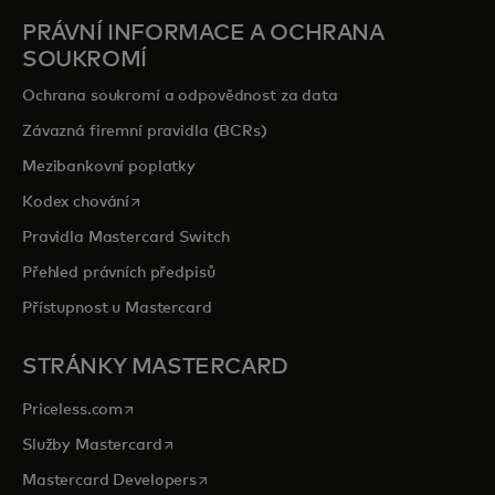
PRÁVNÍ INFORMACE A OCHRANA
SOUKROMÍ
Ochrana soukromí a odpovědnost za data
Závazná firemní pravidla (BCRs)
Mezibankovní poplatky
opens in a new tab
Kodex chování
Pravidla Mastercard Switch
Přehled právních předpisů
Přístupnost u Mastercard
STRÁNKY MASTERCARD
opens in a new tab
Priceless.com
opens in a new tab
Služby Mastercard
opens in a new tab
Mastercard Developers