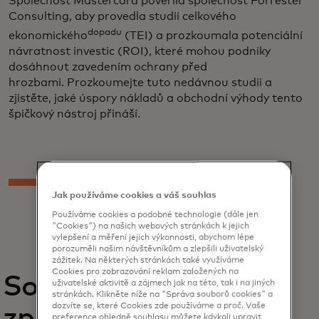
Společnost Mastercard pověřila společnost Forrester
Consulting, aby provedla studii celkového
dopadu
ekonomického
(TEI) a prozkoumala potenciální
návratnost investic (ROI), které mohou podniky
dosáhnout zavedením ochrany před
hrozbami. Prozkoumejte tuto nedávnou studii a
zjistěte, jaké úspory nákladů a obchodní výhody tento
špičkový nástroj přináší.
Jak používáme cookies a váš souhlas
Používáme cookies a podobné technologie (dále jen
"Cookies") na našich webových stránkách k jejich
vylepšení a měření jejich výkonnosti, abychom lépe
porozuměli našim návštěvníkům a zlepšili uživatelský
zážitek. Na některých stránkách také využíváme
Cookies pro zobrazování reklam založených na
Související
uživatelské aktivitě a zájmech jak na této, tak i na jiných
stránkách. Klikněte níže na "Správa souborů cookies" a
dozvíte se, které Cookies zde používáme a proč. Vaše
zprávy
preference ohledně souhlasu můžete kdykoli upravit