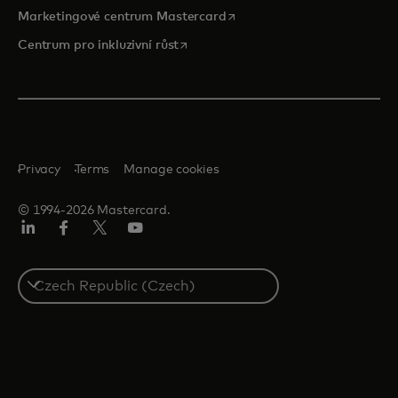
opens in a new tab
Marketingové centrum Mastercard
opens in a new tab
Centrum pro inkluzivní růst
Privacy
Terms
Manage cookies
© 1994-2026 Mastercard.
Linkedin
Facebook
Twitter/X
Youtube
Select
a
country