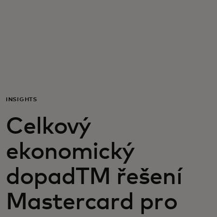
Pro vás
Pro firmy
Pro svět
INSIGHTS
Pro inovátory
Celkový
Novinky a trendy
ekonomický
dopadTM řešení
Mastercard pro