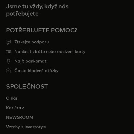
Jsme tu vždy, když nás
potřebujete
POTŘEBUJETE POMOC?
Získejte podporu
Nahlásit ztrátu nebo odcizení karty
Najít bankomat
Často kladené otázky
SPOLEČNOST
O nás
opens in a new tab
Kariéra
NEWSROOM
opens in a new tab
Vztahy s investory