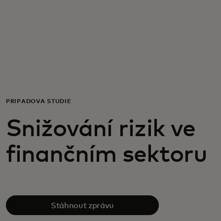
Pro vás
Pro firmy
Pro svět
PŘÍPADOVÁ STUDIE
Pro inovátory
Snižování rizik ve
Novinky a trendy
finančním sektoru
Stáhnout zprávu