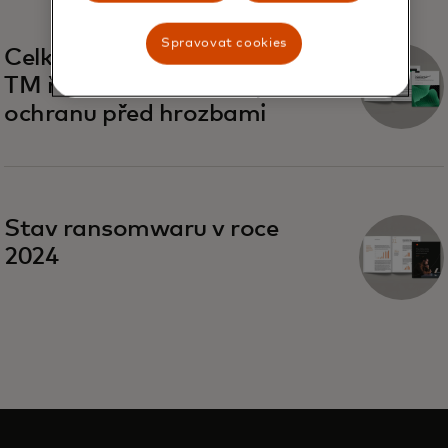
Spravovat cookies
Celkový ekonomický dopad
TM řešení Mastercard pro
ochranu před hrozbami
Stav ransomwaru v roce
2024