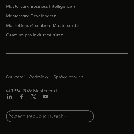
opens in a new tab
Mastercard Business Intelligence
opens in a new tab
Mastercard Developers
opens in a new tab
Marketingové centrum Mastercard
opens in a new tab
Centrum pro inkluzivní růst
Soukromí
Podmínky
Správa cookies
© 1994–2026 Mastercard.
Linkedin
Facebook
Twitter/X
Youtube
Select
a
country