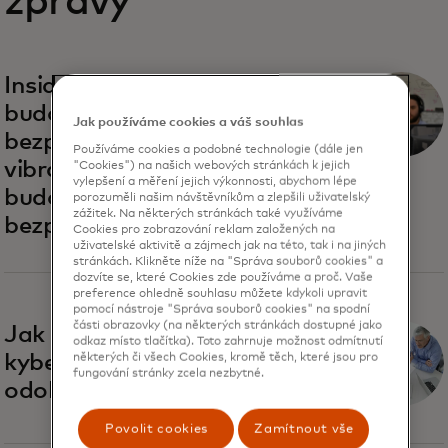
zprávy
Inside Recorded Future: a
budoucnost kybernetické
Jak používáme cookies a váš souhlas
bezpečnosti: Startupové
Používáme cookies a podobné technologie (dále jen
vibrace, klasický rock a
"Cookies") na našich webových stránkách k jejich
vylepšení a měření jejich výkonnosti, abychom lépe
budoucnost kybernetické
porozuměli našim návštěvníkům a zlepšili uživatelský
zážitek. Na některých stránkách také využíváme
bezpečnosti.
Cookies pro zobrazování reklam založených na
uživatelské aktivitě a zájmech jak na této, tak i na jiných
stránkách. Klikněte níže na "Správa souborů cookies" a
dozvíte se, které Cookies zde používáme a proč. Vaše
preference ohledně souhlasu můžete kdykoli upravit
pomocí nástroje "Správa souborů cookies" na spodní
části obrazovky (na některých stránkách dostupné jako
Jak zvládnout
odkaz místo tlačítka). Toto zahrnuje možnost odmítnutí
kybernetickou krizi a zvýšit
některých či všech Cookies, kromě těch, které jsou pro
fungování stránky zcela nezbytné.
odolnost podniku
Povolit cookies
Zamítnout vše