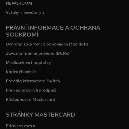
NEWSROOM
opens in a new tab
Vztahy s investory
PRÁVNÍ INFORMACE A OCHRANA
SOUKROMÍ
Ochrana soukromí a odpovědnost za data
Závazná firemní pravidla (BCRs)
Mezibankovní poplatky
opens in a new tab
Kodex chování
Pravidla Mastercard Switch
Přehled právních předpisů
Přístupnost u Mastercard
STRÁNKY MASTERCARD
opens in a new tab
Priceless.com