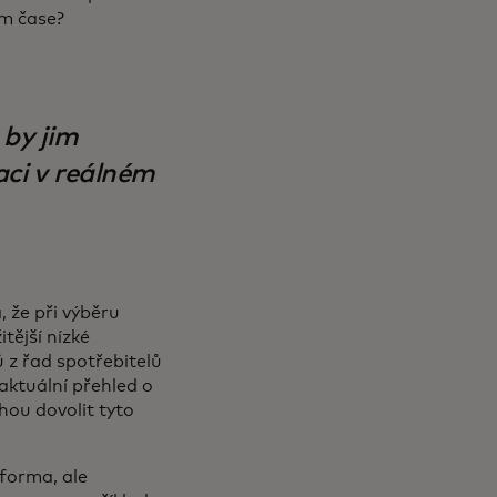
ím čase?
 by jim
aci v reálném
, že při výběru
tější nízké
 z řad spotřebitelů
aktuální přehled o
hou dovolit tyto
tforma, ale