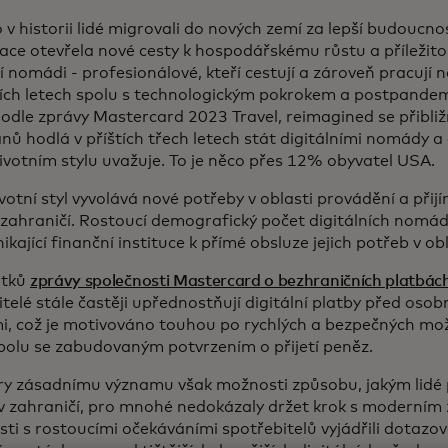
v historii lidé migrovali do nových zemí za lepší budoucn
izace otevřela nové cesty k hospodářskému růstu a příležit
í nomádi - profesionálové, kteří cestují a zároveň pracují na
ích letech spolu s technologickým pokrokem a postpandemi
Podle zprávy Mastercard 2023 Travel, reimagined se přibliž
ů hodlá v příštích třech letech stát digitálními nomády a 
ivotním stylu uvažuje. To je něco přes 12% obyvatel USA.
votní styl vyvolává nové potřeby v oblasti provádění a přij
 zahraničí. Rostoucí demografický počet digitálních nomád
ikající finanční instituce k přímé obsluze jejich potřeb v o
atků
zprávy společnosti Mastercard o bezhraničních platbác
telé stále častěji upřednostňují digitální platby před oso
i, což je motivováno touhou po rychlých a bezpečných mož
polu se zabudovaným potvrzením o přijetí peněz.
y zásadnímu významu však možnosti způsobu, jakým lidé p
 v zahraničí, pro mnohé nedokázaly držet krok s moderním 
sti s rostoucími očekáváními spotřebitelů vyjádřili dotazov