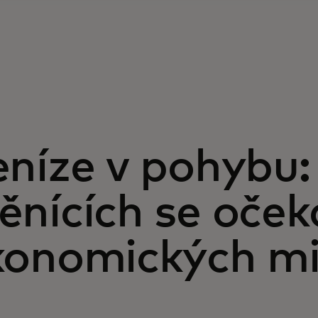
níze v pohybu:
ěnících se oček
konomických m