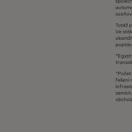
společn
automat
oceňov
Totéž p
Ve stál
okamži
poptáv
"Egypt
transak
"Počet 
řešení 
infrast
zemích,
obchod