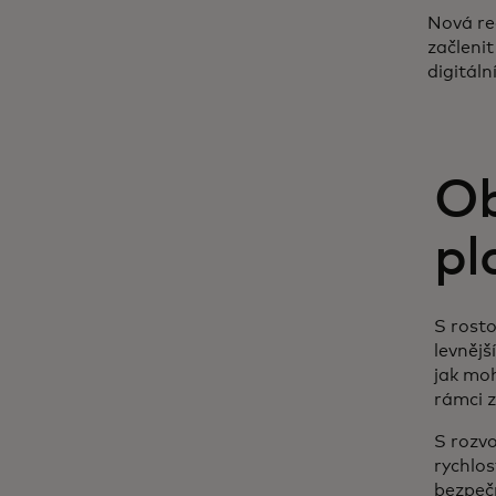
Nová re
začlenit
digitáln
Ob
pl
S rosto
levnějš
jak moh
rámci 
S rozvo
rychlos
bezpečn