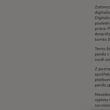
Zatímco 
digital
Digitáln
posledn
práce. 
Američan
tomto ž
Tento ži
peněz v
nově vzn
Z pozn
spotřebi
platbam
peněz s
Navzdor
výplaty
souvislo