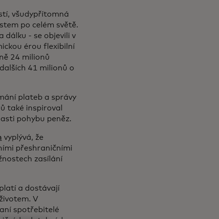
ostí, všudypřítomná
ostem po celém světě.
 dálku - se objevili v
ckou érou flexibilní
ně 24 milionů
dalších 41 milionů o
ímání plateb a správy
ů také inspiroval
blasti pohybu peněz.
h
vyplývá, že
bními přeshraničními
nostech zasílání
latí a dostávají
životem. V
aní spotřebitelé