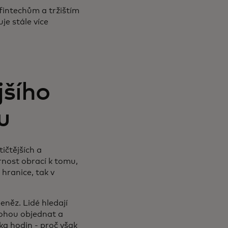
fintechům a tržištím
je stále více
jšího
u
ičtějších a
ornost obrací k tomu,
 hranice, tak v
eněz. Lidé hledají
mohou objednat a
ka hodin - proč však