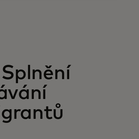
 Splnění
ávání
igrantů