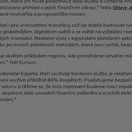
ost, která jim může poskytnout další služby a užitečné in
izovaný přehled o jejich finančním zdraví," řekla
Shivvy J
aná novinářka a prognostička inovací.
latí i pro vnitrostátní transfery, což lze dobře ilustrovat n
e globálnějším, digitálním světě a ve světě na vyžádání ro
tých transakcí. Nedávný vývoj v egyptském platebním sekt
ku po nových platebních metodách, které jsou rychlé, be
 je skvělým příkladem regionu, kde pomáháme vytvářet mil
cí," řekl Kursun.
obyvatel Egypta, kteří využívají bankovní služby, je relativn
nyní využívá přibližně 80% dospělých. Poskytujeme bezpeč
rukturu a těšíme se, že toto nastavení budeme moci zopako
 abychom dále usnadnili finanční začlenění a zrychlili elek
ování."