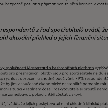
 bezpečně posílat a přijímat peníze přes hranice v kratš
respondentů z řad spotřebitelů uvádí, že
l aktuální přehled o jejich finanční situ
vy společnosti Mastercard o bezhraničních platbách
vyplývá
osti pro přeshraniční platby jsou pro spotřebitele nejdůleži
y, rychlost doručení a snadné používání. 79% respondentů
 že by jim v současné ekonomické nestabilitě pomohlo mít 
anční situaci v reálném čase. Poskytovatelé si prostě nemo
nce zanedbávat, pokud chtějí zůstat ziskoví.
htějí vědět, že jejich poskytovatel není chladná klinická pla