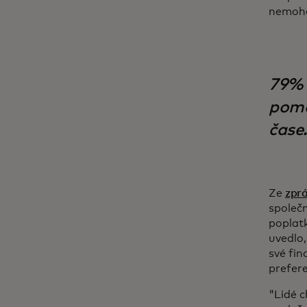
nemohou
79% 
pomoh
čase.
Ze
zprá
společn
poplatk
uvedlo,
své fin
prefere
"Lidé c