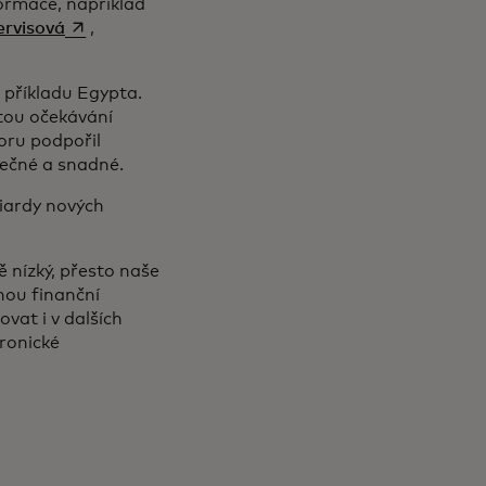
formace, například
opens in a new tab
ervisová
,
a příkladu Egypta.
stou očekávání
oru podpořil
zpečné a snadné.
iardy nových
ě nízký, přesto naše
nou finanční
vat i v dalších
tronické