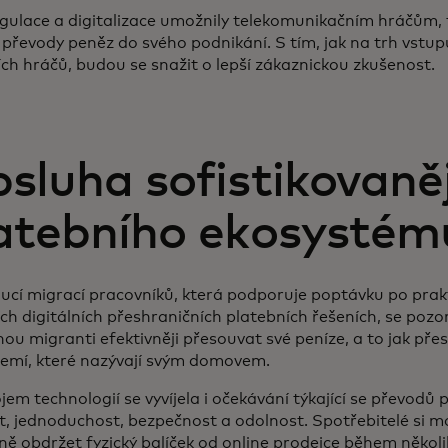
gulace a digitalizace umožnily telekomunikačním hráčům, 
 převody peněz do svého podnikání. S tím, jak na trh vstupu
ích hráčů, budou se snažit o lepší zákaznickou zkušenost.
sluha sofistikovaně
atebního ekosystém
ucí migrací pracovníků, která podporuje poptávku po prakt
ích digitálních přeshraničních platebních řešeních, se poz
ou migranti efektivněji přesouvat své peníze, a to jak přes
zemí, které nazývají svým domovem.
jem technologií se vyvíjela i očekávání týkající se převodů p
t, jednoduchost, bezpečnost a odolnost. Spotřebitelé si 
ě obdržet fyzický balíček od online prodejce během několi