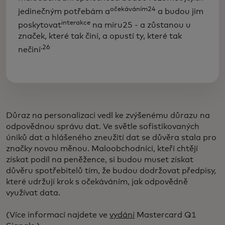
očekáváním24
jedinečným potřebám a
a budou jim
interakce
poskytovat
na míru25 - a zůstanou u
značek, které tak činí, a opustí ty, které tak
.26
nečiní
Důraz na personalizaci vedl ke zvýšenému důrazu na
odpovědnou správu dat. Ve světle sofistikovaných
úniků dat a hlášeného zneužití dat se důvěra stala pro
značky novou měnou. Maloobchodníci, kteří chtějí
získat podíl na peněžence, si budou muset získat
důvěru spotřebitelů tím, že budou dodržovat předpisy,
které udržují krok s očekáváním, jak odpovědně
využívat data.
(Více informací najdete ve
vydání
Mastercard Q1