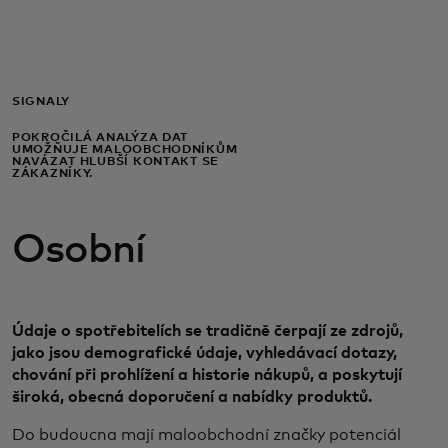
Pro vás
Pro firmy
SIGNÁLY
POKROČILÁ ANALÝZA DAT
UMOŽŇUJE MALOOBCHODNÍKŮM
Pro svět
NAVÁZAT HLUBŠÍ KONTAKT SE
ZÁKAZNÍKY.
Pro inovátory
Osobní
Novinky a trendy
Údaje o spotřebitelích se tradičně čerpají ze zdrojů,
jako jsou demografické údaje, vyhledávací dotazy,
chování při prohlížení a historie nákupů, a poskytují
široká, obecná doporučení a nabídky produktů.
​Do budoucna mají maloobchodní značky potenciál