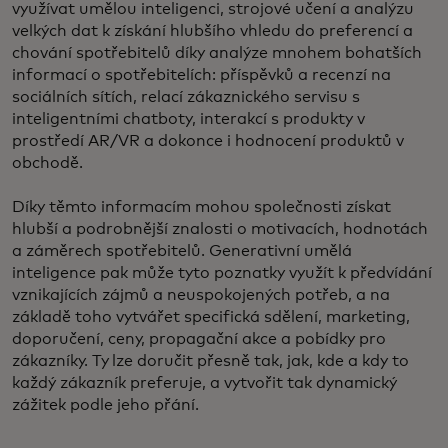
využívat umělou inteligenci, strojové učení a analýzu
velkých dat k získání hlubšího vhledu do preferencí a
chování spotřebitelů díky analýze mnohem bohatších
informací o spotřebitelích: příspěvků a recenzí na
sociálních sítích, relací zákaznického servisu s
inteligentními chatboty, interakcí s produkty v
prostředí AR/VR a dokonce i hodnocení produktů v
obchodě.
Díky těmto informacím mohou společnosti získat
hlubší a podrobnější znalosti o motivacích, hodnotách
a záměrech spotřebitelů. Generativní umělá
inteligence pak může tyto poznatky využít k předvídání
vznikajících zájmů a neuspokojených potřeb, a na
základě toho vytvářet specifická sdělení, marketing,
doporučení, ceny, propagační akce a pobídky pro
zákazníky. Ty lze doručit přesně tak, jak, kde a kdy to
každý zákazník preferuje, a vytvořit tak dynamický
zážitek podle jeho přání.