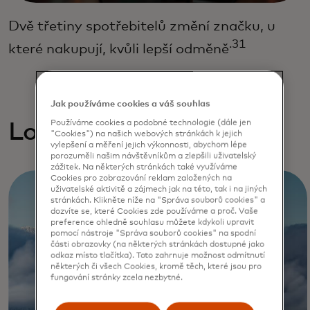
Dvě třetiny spotřebitelů změní značku, u
.31
které nakupují, kvůli lepší odměně
Jak používáme cookies a váš souhlas
Používáme cookies a podobné technologie (dále jen
Loyalty exploratios
"Cookies") na našich webových stránkách k jejich
vylepšení a měření jejich výkonnosti, abychom lépe
porozuměli našim návštěvníkům a zlepšili uživatelský
zážitek. Na některých stránkách také využíváme
Cookies pro zobrazování reklam založených na
uživatelské aktivitě a zájmech jak na této, tak i na jiných
stránkách. Klikněte níže na "Správa souborů cookies" a
dozvíte se, které Cookies zde používáme a proč. Vaše
preference ohledně souhlasu můžete kdykoli upravit
pomocí nástroje "Správa souborů cookies" na spodní
části obrazovky (na některých stránkách dostupné jako
odkaz místo tlačítka). Toto zahrnuje možnost odmítnutí
některých či všech Cookies, kromě těch, které jsou pro
fungování stránky zcela nezbytné.