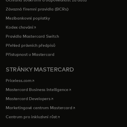
Ochrana soukromí a odpovědnost za data
Závazná firemní pravidla (BCRs)
Mezibankovní poplatky
opens in a new tab
Kodex chování
Pravidla Mastercard Switch
Přehled právních předpisů
Přístupnost u Mastercard
STRÁNKY MASTERCARD
opens in a new tab
Priceless.com
opens in a new tab
Mastercard Business Intelligence
opens in a new tab
Mastercard Developers
opens in a new tab
Marketingové centrum Mastercard
opens in a new tab
Centrum pro inkluzivní růst