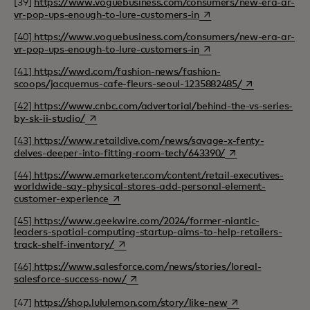
[39]
https://www.voguebusiness.com/consumers/new-era-ar-
opens in a new tab
vr-pop-ups-enough-to-lure-customers-in
[40]
https://www.voguebusiness.com/consumers/new-era-ar-
opens in a new tab
vr-pop-ups-enough-to-lure-customers-in
[41]
https://wwd.com/fashion-news/fashion-
opens in a new
scoops/jacquemus-cafe-fleurs-seoul-1235882485/
[42]
https://www.cnbc.com/advertorial/behind-the-vs-series-
opens in a new tab
by-sk-ii-studio/
[43]
https://www.retaildive.com/news/savage-x-fenty-
opens in a new ta
delves-deeper-into-fitting-room-tech/643390/
[44]
https://www.emarketer.com/content/retail-executives-
worldwide-say-physical-stores-add-personal-element-
opens in a new tab
customer-experience
[45]
https://www.geekwire.com/2024/former-niantic-
leaders-spatial-computing-startup-aims-to-help-retailers-
opens in a new tab
track-shelf-inventory/
[46]
https://www.salesforce.com/news/stories/loreal-
opens in a new tab
salesforce-success-now/
opens in a new ta
[47]
https://shop.lululemon.com/story/like-new