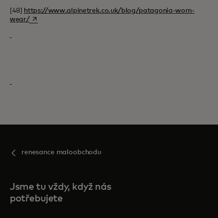
[48]
https://www.alpinetrek.co.uk/blog/patagonia-worn-
opens in a new tab
wear/
renesance maloobchodu
Jsme tu vždy, když nás
potřebujete