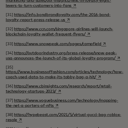
marketing-and-sales/our-insights/next-in-loyalty-eight-
opens in a new tab
levers-to-turn-customers-into-fans
[31]
https://info.bondbrandloyalty.com/the-2016-bond-
opens in a new tab
loyalty-report-press-release-us
[32]
https://www.ccn.com/singapore-airlines-will-launch-
opens in a new tab
blockchain-loyalty-wallet-frequent-flyers/
opens in a ne
[33]
https://www.snowpeak.com/pages/campfield
[34]
https://outdoorindustry.org/press-release/snow-peak-
opens 
usa-announces-the-launch-of-its-global-loyalty-program/
[35]
https://www.businessoffashion.com/articles/technology/how-
opens in a new t
coach-used-data-to-make-its-tabby-bag-a-hit/
[36]
https://www.cbinsights.com/research/report/retail-
opens in a new tab
technology-startups-2023/
[37]
https://www.voguebusiness.com/technology/mapping-
opens in a new tab
the-net-a-porters-of-nfts
[38]
https://hypebeast.com/2021/5/virtual-gucci-bag-roblox-
opens in a new tab
resale