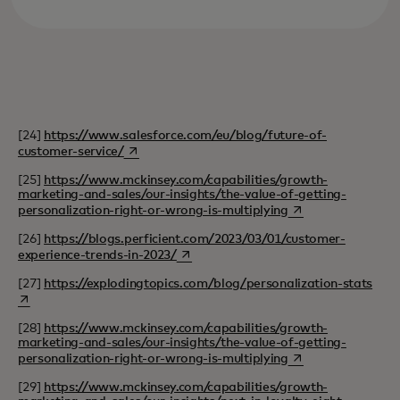
[24]
https://www.salesforce.com/eu/blog/future-of-
opens in a new tab
customer-service/
[25]
https://www.mckinsey.com/capabilities/growth-
marketing-and-sales/our-insights/the-value-of-getting-
opens in a new tab
personalization-right-or-wrong-is-multiplying
[26]
https://blogs.perficient.com/2023/03/01/customer-
opens in a new tab
experience-trends-in-2023/
open
[27]
https://explodingtopics.com/blog/personalization-stats
[28]
https://www.mckinsey.com/capabilities/growth-
marketing-and-sales/our-insights/the-value-of-getting-
opens in a new tab
personalization-right-or-wrong-is-multiplying
[29]
https://www.mckinsey.com/capabilities/growth-