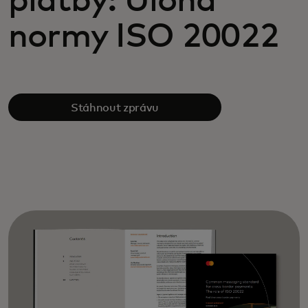
platby: Úloha
normy ISO 20022
Stáhnout zprávu