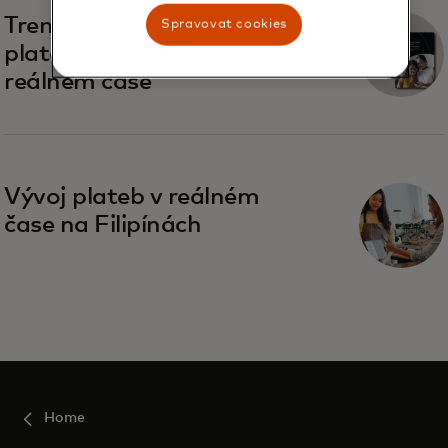
Trendy zúčtování v
Spravovat cookies
platebních systémech v
reálném čase
Vývoj plateb v reálném
čase na Filipínách
Home