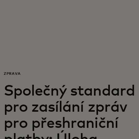
Pro vás
Pro firmy
Pro svět
Pro inovátory
ZPRÁVA
Společný standard
Novinky a trendy
pro zasílání zpráv
pro přeshraniční