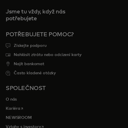
Jsme tu vždy, když nás
potřebujete
POTŘEBUJETE POMOC?
Získejte podporu
Nahlásit ztrátu nebo odcizení karty
Najít bankomat
Často kladené otázky
SPOLEČNOST
O nás
opens in a new tab
Kariéra
NEWSROOM
opens in a new tab
Vztahy s investory