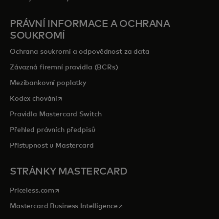
PRÁVNÍ INFORMACE A OCHRANA
SOUKROMÍ
Ochrana soukromí a odpovědnost za data
Závazná firemní pravidla (BCRs)
Mezibankovní poplatky
opens in a new tab
Kodex chování
Pravidla Mastercard Switch
Přehled právních předpisů
Přístupnost u Mastercard
STRÁNKY MASTERCARD
opens in a new tab
Priceless.com
opens in a new tab
Mastercard Business Intelligence