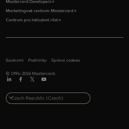
opens in a new tab
Mastercard Developers
opens in a new tab
Marketingové centrum Mastercard
opens in a new tab
Centrum pro inkluzivní růst
Soukromí
Podmínky
Správa cookies
© 1994–2026 Mastercard.
Linkedin
Facebook
Twitter/X
Youtube
Select
a
country