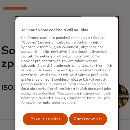
Jak používáme cookies a váš souhlas
Používáme cookies a podobné technologie (dále jen
"Cookies") na našich webových stránkách k jejich
Související
vylepšení a měření jejich výkonnosti, abychom lépe
porozuměli našim návštěvníkům a zlepšili uživatelský
zážitek. Na některých stránkách také využíváme
zprávy
Cookies pro zobrazování reklam založených na
uživatelské aktivitě a zájmech jak na této, tak i na jiných
stránkách. Klikněte níže na "Správa souborů cookies" a
dozvíte se, které Cookies zde používáme a proč. Vaše
preference ohledně souhlasu můžete kdykoli upravit
pomocí nástroje "Správa souborů cookies" na spodní
ISO20022
části obrazovky (na některých stránkách dostupné jako
odkaz místo tlačítka). Toto zahrnuje možnost odmítnutí
některých či všech Cookies, kromě těch, které jsou pro
fungování stránky zcela nezbytné.
Povolit cookies
Zamítnout vše