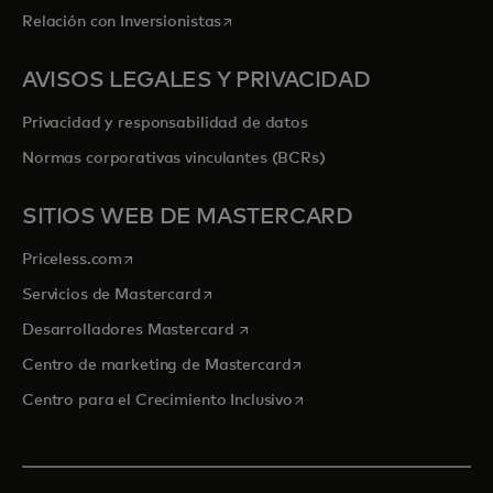
se abre en una pestaña nueva
Relación con Inversionistas
AVISOS LEGALES Y PRIVACIDAD
Privacidad y responsabilidad de datos
Normas corporativas vinculantes (BCRs)
SITIOS WEB DE MASTERCARD
se abre en una pestaña nueva
Priceless.com
se abre en una pestaña nueva
Servicios de Mastercard
se abre en una pestaña nueva
Desarrolladores Mastercard
se abre en una pestaña nu
Centro de marketing de Mastercard
se abre en una pestaña nu
Centro para el Crecimiento Inclusivo