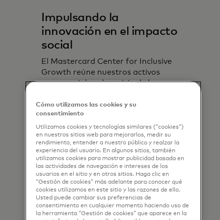
Impulsando la
innovación en el impacto
social
El Mastercard Center for Inclusive
Growth reúne nuestros activos
empresariales al servicio de las
personas y del planeta.
Cómo utilizamos las cookies y su
consentimiento
Utilizamos cookies y tecnologías similares (“cookies”)
en nuestros sitios web para mejorarlos, medir su
rendimiento, entender a nuestro público y realzar la
experiencia del usuario. En algunos sitios, también
utilizamos cookies para mostrar publicidad basada en
las actividades de navegación e intereses de los
usuarios en el sitio y en otros sitios. Haga clic en
“Gestión de cookies” más adelante para conocer qué
cookies utilizamos en este sitio y las razones de ello.
Usted puede cambiar sus preferencias de
consentimiento en cualquier momento haciendo uso de
la herramienta “Gestión de cookies” que aparece en la