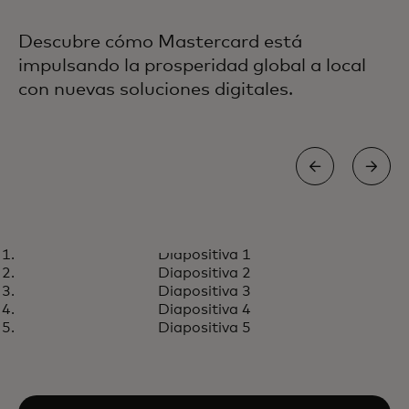
Descubre cómo Mastercard está
impulsando la prosperidad global a local
con nuevas soluciones digitales.
EMPRENDEDORES RURALES
Diapositiva 1
Conectando las empresas
Más información
Diapositiva 2
rurales con herramientas
Diapositiva 3
financieras y digitales para
Diapositiva 4
Diapositiva 5
crecer