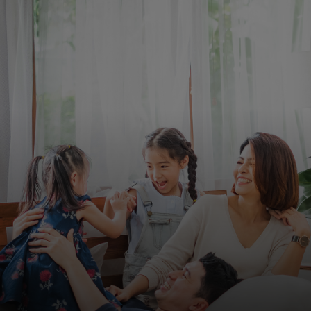
Para ti
Para empresas
Para el mundo
Para innovadores
Noticias y tendencias