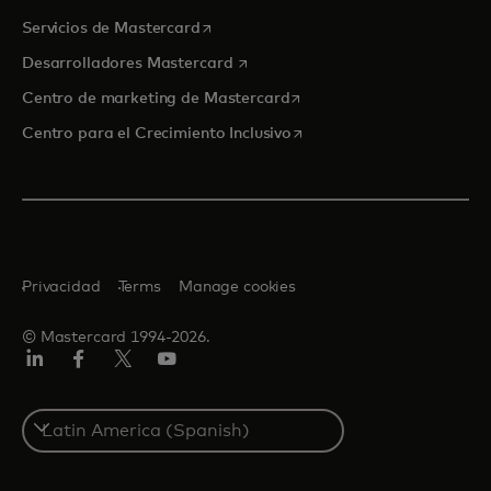
se abre en una pestaña nueva
Servicios de Mastercard
se abre en una pestaña nueva
Desarrolladores Mastercard
se abre en una pestaña nu
Centro de marketing de Mastercard
se abre en una pestaña nu
Centro para el Crecimiento Inclusivo
Privacidad
Terms
Manage cookies
© Mastercard 1994-2026.
LinkedIn
Facebook
Twitter/X
YouTube
Select
a
country