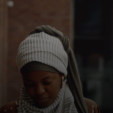
Para ti
Para empresas
Para el mundo
Para innovadores
Noticias y tendencias