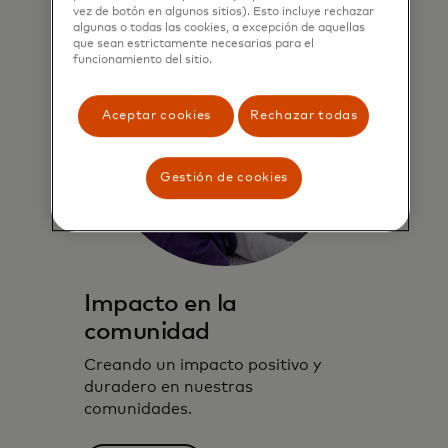
vez de botón en algunos sitios). Esto incluye rechazar
algunas o todas las cookies, a excepción de aquellas
que sean estrictamente necesarias para el
funcionamiento del sitio.
Aceptar cookies
Rechazar todas
Gestión de cookies
Impacto en la
comunidad
Creando un impacto positivo y
duradero en nuestras
comunidades.