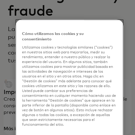
fraude
La seguridad del mundo digital no se
Cómo utilizamos las cookies y su
puede lograr en solitario. Nuestros
consentimiento
servicios de prevención de fraude en el
Utilizamos cookies y tecnologías similares (“cookies”)
comercio electrónico te protegen a ti y a
en nuestros sitios web para mejorarlos, medir su
rendimiento, entender a nuestro público y realzar la
tus clientes.
experiencia del usuario. En algunos sitios, también
utilizamos cookies para mostrar publicidad basada en
las actividades de navegación e intereses de los
usuarios en el sitio y en otros sitios. Haga clic en
“Gestión de cookies” más adelante para conocer qué
cookies utilizamos en este sitio y las razones de ello.
Impulsa una economía digital segura
Usted puede cambiar sus preferencias de
consentimiento en cualquier momento haciendo uso de
Crea un futuro más seguro con nuestros servicios de
la herramienta “Gestión de cookies” que aparece en la
consultoría de ciberseguridad y soluciones para la
parte inferior de la pantalla (disponible como enlace en
vez de botón en algunos sitios). Esto incluye rechazar
prevención del fraude.
algunas o todas las cookies, a excepción de aquellas
que sean estrictamente necesarias para el
funcionamiento del sitio.
Más información