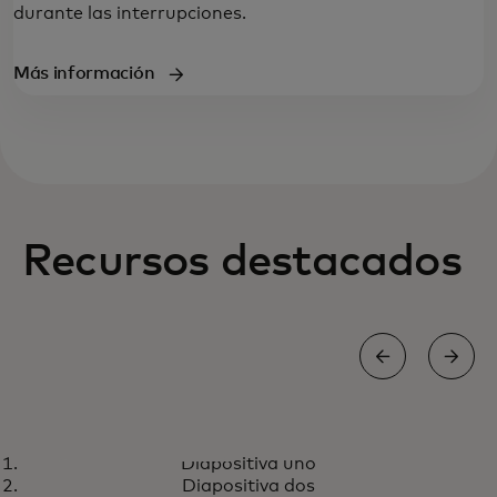
durante las interrupciones.
Más información
Recursos destacados
ARTÍCULO
Diapositiva uno
Forrester nombra a Mastercard
Más información
Diapositiva dos