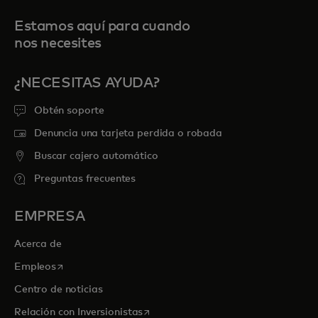
Estamos aquí para cuando
nos necesites
¿NECESITAS AYUDA?
Obtén soporte
Denuncia una tarjeta perdida o robada
Buscar cajero automático
Preguntas frecuentes
EMPRESA
Acerca de
se abre en una pestaña nueva
Empleos
Centro de noticias
se abre en una pestaña nueva
Relación con Inversionistas