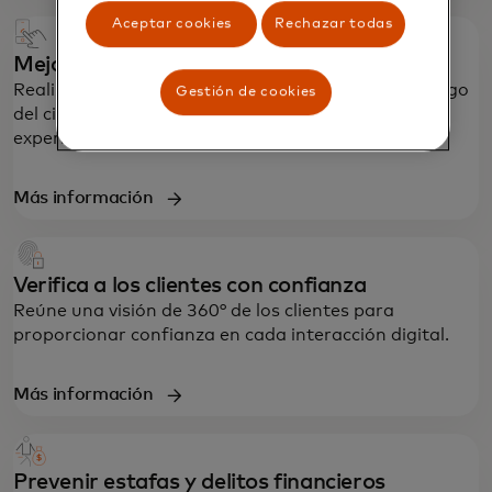
Aceptar cookies
Rechazar todas
Mejora la protección contra devoluciones
Realiza un seguimiento de los contracargos a lo largo
Gestión de cookies
del ciclo de vida de los pagos para mejorar la
experiencia posterior a la compra.
Más información
Verifica a los clientes con confianza
Reúne una visión de 360° de los clientes para
proporcionar confianza en cada interacción digital.
Más información
Prevenir estafas y delitos financieros