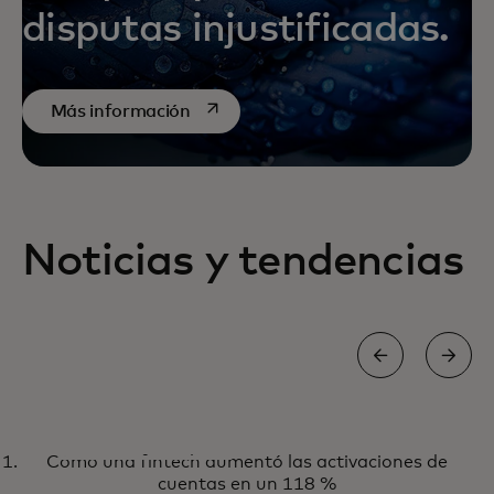
disputas injustificadas.
se abre en una pestaña nueva
Más información
Noticias y tendencias
INFORME
Cómo una fintech aumentó las activaciones de
Tu ventana de oportunidad para
Obtén el informe
cuentas en un 118 %