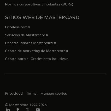
Normas corporativas vinculantes (BCRs)
SITIOS WEB DE MASTERCARD
se abre en una pestaña nueva
Priceless.com
se abre en una pestaña nueva
Servicios de Mastercard
se abre en una pestaña nueva
Desarrolladores Mastercard
se abre en una pestaña nu
Centro de marketing de Mastercard
se abre en una pestaña nu
Centro para el Crecimiento Inclusivo
Privacidad
Terms
Manage cookies
© Mastercard 1994-2026.