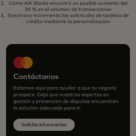
devolver un cargo
Cómo AIK Banka encontró un posible aumento del
30 % en el volumen de transacciones
Synchrony incrementa las solicitudes de tarjetas de
crédito mediante la personalización
Contáctanos
Estamos aquí para ayudar a que tu negocio
prospere. Deja que nuestros expertos en
gestión y prevención de disputas encuentren
la solución adecuada para ti.
Solicita información