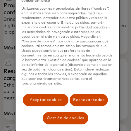
consentimiento
Proporciona claridad para reducir la
Utilizamos cookies y tecnologías similares (“cookies”)
confusión
en nuestros sitios web para mejorarlos, medir su
rendimiento, entender a nuestro público y realzar la
Brinda a los clientes más detalles, como recibos
experiencia del usuario. En algunos sitios, también
digitales o suscripciones inteligentes, directamente en
utilizamos cookies para mostrar publicidad basada en
la aplicación de tu banco.
las actividades de navegación e intereses de los
usuarios en el sitio y en otros sitios. Haga clic en
“Gestión de cookies” más adelante para conocer qué
cookies utilizamos en este sitio y las razones de ello.
se abre en una pestaña nueva
Más información
Usted puede cambiar sus preferencias de
consentimiento en cualquier momento haciendo uso de
la herramienta “Gestión de cookies” que aparece en la
parte inferior de la pantalla (disponible como enlace en
vez de botón en algunos sitios). Esto incluye rechazar
Resuelve disputas y evita devoluciones de
algunas o todas las cookies, a excepción de aquellas
cargo
que sean estrictamente necesarias para el
funcionamiento del sitio.
Ethoca Alerts conecta a los Comercios y emisores
para compartir datos de disputas neutrales a la
marca y evitar devoluciones de cargo.
Aceptar cookies
Rechazar todas
se abre en una pestaña nueva
Más información
Gestión de cookies