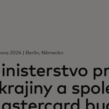
rvna 2024 | Berlín, Německo
inisterstvo p
krajiny a spo
astercard bu