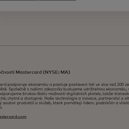
ečnosti Mastercard (NYSE: MA)
rd podporuje ekonomiku a posiluje postavení lidí ve více než 200 z
ětě. Společně s našimi zákazníky budujeme udržitelnou ekonomiku, 
dporujeme širokou škálu možností digitálních plateb, takže transak
hé, chytré a dostupné. Naše technologie a inovace, partnerství a s
ý soubor produktů a služeb, které pomáhají lidem, podnikům a vládám
l.
stercard.com