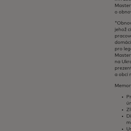
Masterc
o obnov
"Obnov
jehož c
pracova
domácíh
pro leg
Master
na Ukra
prezent
a obcí 
Memora
Pr
úr
Zl
Di
m
Us