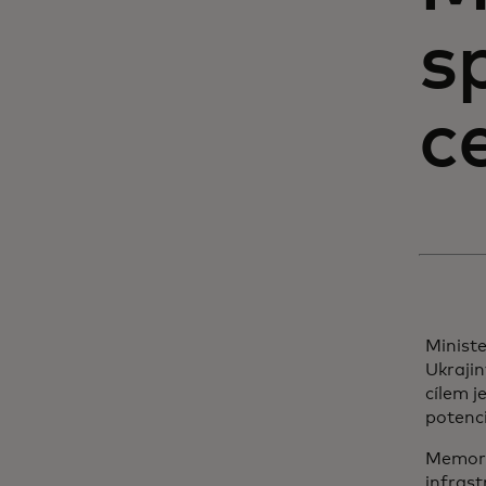
s
c
Ministe
Ukraji
cílem j
potenci
Memora
infrast