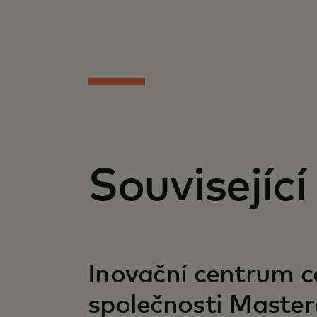
Související
opens in a new tab
Inovační centrum c
společnosti Master