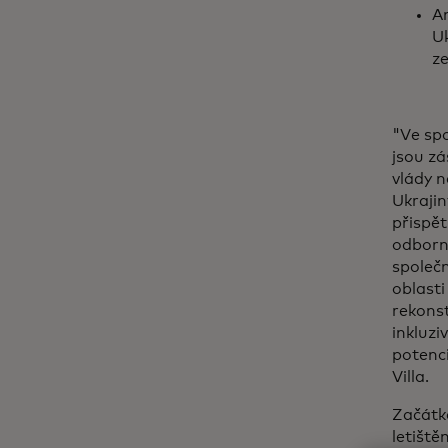
An
Uk
ze
"Ve sp
jsou zá
vlády n
Ukraji
přispět
odborný
společn
oblast
rekonst
inkluzi
potenci
Villa.
Začátk
letiště