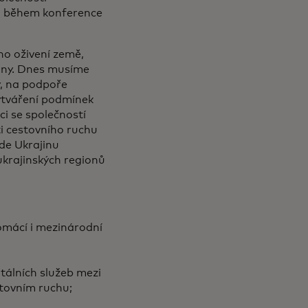
lo během konference
o oživení země,
ajiny. Dnes musíme
y, na podpoře
ytváření podmínek
ci se společností
i cestovního ruchu
ude Ukrajinu
ukrajinských regionů
omácí i mezinárodní
itálních služeb mezi
stovním ruchu;