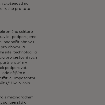
ch zkušeností na
ho ruchu pro tuto
soukromého sektoru
ítky let podporujeme
áni podpořit obnovu
a pro obnovu a
ní sítě, technologií a
tra pro cestovní ruch
 partnerstvím v
zek podporovat
m, odolnějším a
užít její impozantní
větu," říká Nicola
ard s mezinárodním
t partnerství a