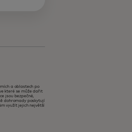
emích a oblastech po
ve které se může dařit
ce jsou bezpečné,
ítě dohromady poskytují
 využít jejich největší