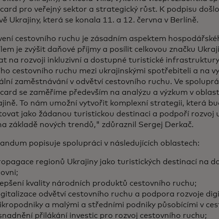
ard pro veřejný sektor a strategický růst. K podpisu doš
ě Ukrajiny, která se konala 11. a 12. června v Berlíně.
ení cestovního ruchu je zásadním aspektem hospodářskéh
ílem je zvýšit daňové příjmy a posílit celkovou značku Ukr
t na rozvoji inkluzivní a dostupné turistické infrastruktur
o cestovního ruchu mezi ukrajinskými spotřebiteli a na v
ální zaměstnávání v odvětví cestovního ruchu. Ve spoluprá
card se zaměříme především na analýzu a výzkum v oblast
jině. To nám umožní vytvořit komplexní strategii, která b
ovat jako žádanou turistickou destinaci a podpoří rozvoj 
na základě nových trendů," zdůraznil Sergej Derkač.
ndum popisuje spolupráci v následujících oblastech:
opagace regionů Ukrajiny jako turistických destinací na d
ovni;
epšení kvality národních produktů cestovního ruchu;
gitalizace odvětví cestovního ruchu a podpora rozvoje dig
ikropodniky a malými a středními podniky působícími v ce
nadnění přilákání investic pro rozvoj cestovního ruchu;