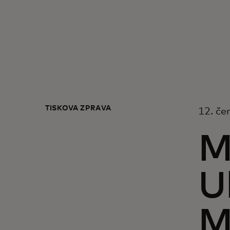
TISKOVÁ ZPRÁVA
12. če
M
U
M