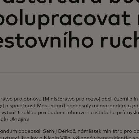
polupracovat
estovního ruc
rstvo pro obnovu [Ministerstvo pro rozvoj obcí, území a in
ny] a společnost Mastercard podepsaly memorandum o po
e vytvořit základ pro budoucí obnovu turistického průmyslu
álu Ukrajiny.
ndum podepsali Serhij Derkač, náměstek ministra pro obc
ruktury Ukrajiny, a Nicola Villa, výkonná viceprezidentka s