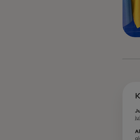
K
J
j
A
a