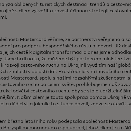
alýza oblíbených turistických destinací, trendů a cestovní
rajině s cílem vytvořit a zavést účinnou strategii cestovní
mi.
olečnosti Mastercard věříme, že partnerství veřejného a 
sadní pro podporu hospodářského růstu a inovací. Již des
a jejich cestě k digitální transformaci a dnes jsme odhodl
ny. Jsme hrdí na to, že můžeme být partnerem ministerstv
 k rozvoji cestovního ruchu na Ukrajině využitím naší globál
ch znalostí v oblasti dat. Prostřednictvím inovačního cen
osti Mastercard, spolu s našimi rozsáhlými zkušenostmi s
i cestovního ruchu po celém světě, prohlubujeme náš záva
rukci odvětví cestovního ruchu, aby se stalo udržitelnější
vnějším. Naším cílem je touto spoluprací pomoci Ukrajině vy
ál a dědictví, a jakmile to situace dovolí, znovu se otevřít s
em března letošního roku podepsala společnost Masterc
m Boryspil memorandum o spolupráci, jehož cílem je rozšíři