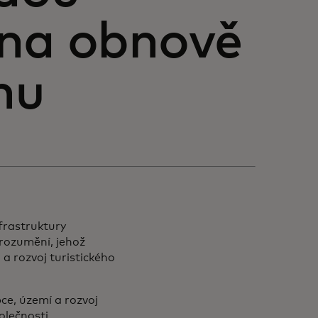
 na obnově
hu
frastruktury
rozumění, jehož
 a rozvoj turistického
e, území a rozvoj
polečnosti