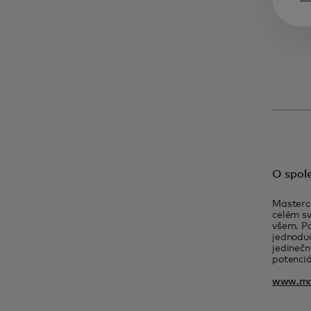
O spol
Masterca
celém sv
všem. Po
jednoduc
jedinečn
potenciá
www.ma