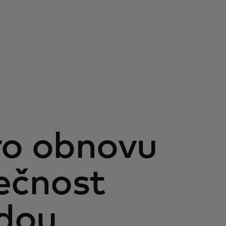
ro obnovu
lečnost
dou