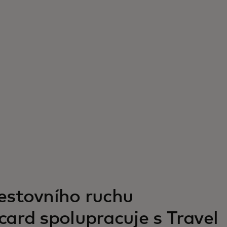
estovního ruchu
card spolupracuje s Travel