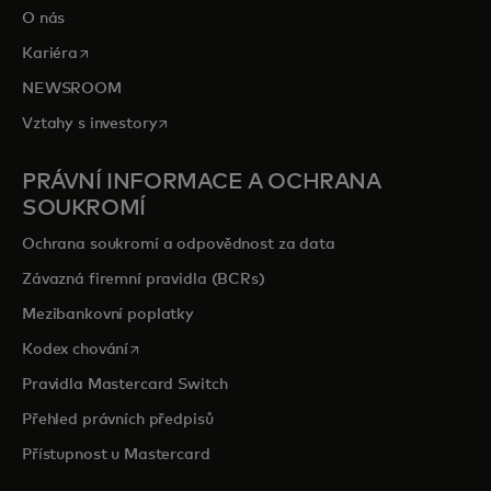
O nás
opens in a new tab
Kariéra
NEWSROOM
opens in a new tab
Vztahy s investory
PRÁVNÍ INFORMACE A OCHRANA
SOUKROMÍ
Ochrana soukromí a odpovědnost za data
Závazná firemní pravidla (BCRs)
Mezibankovní poplatky
opens in a new tab
Kodex chování
Pravidla Mastercard Switch
Přehled právních předpisů
Přístupnost u Mastercard