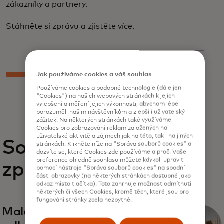
zákazníky a partnery.
Stáhněte si zprávu a zjistěte více.
Jak používáme cookies a váš souhlas
Používáme cookies a podobné technologie (dále jen
"Cookies") na našich webových stránkách k jejich
vylepšení a měření jejich výkonnosti, abychom lépe
porozuměli našim návštěvníkům a zlepšili uživatelský
zážitek. Na některých stránkách také využíváme
Cookies pro zobrazování reklam založených na
uživatelské aktivitě a zájmech jak na této, tak i na jiných
Související
stránkách. Klikněte níže na "Správa souborů cookies" a
dozvíte se, které Cookies zde používáme a proč. Vaše
preference ohledně souhlasu můžete kdykoli upravit
zprávy
pomocí nástroje "Správa souborů cookies" na spodní
části obrazovky (na některých stránkách dostupné jako
odkaz místo tlačítka). Toto zahrnuje možnost odmítnutí
některých či všech Cookies, kromě těch, které jsou pro
fungování stránky zcela nezbytné.
Malé a střední podniky jsou