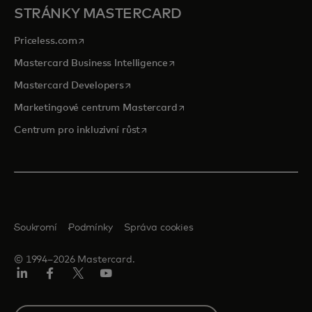
STRÁNKY MASTERCARD
opens in a new tab
Priceless.com
opens in a new tab
Mastercard Business Intelligence
opens in a new tab
Mastercard Developers
opens in a new tab
Marketingové centrum Mastercard
opens in a new tab
Centrum pro inkluzivní růst
Soukromí
Podmínky
Správa cookies
© 1994–2026 Mastercard.
Linkedin
Facebook
Twitter/X
Youtube
Select