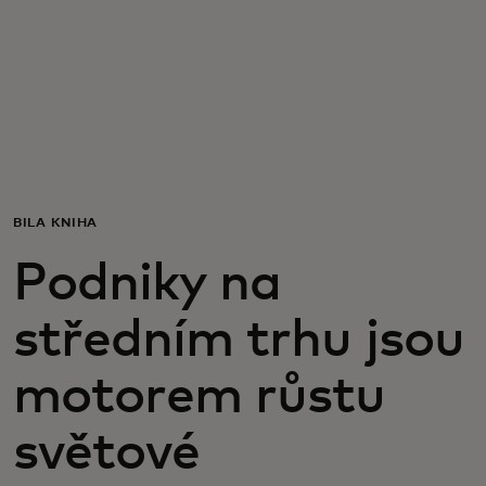
Pro vás
Pro firmy
Pro svět
BÍLÁ KNIHA
Pro inovátory
Podniky na
Novinky a trendy
středním trhu jsou
motorem růstu
světové