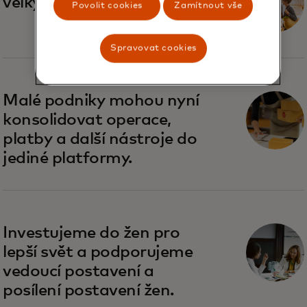
velký byznys
Povolit cookies
Zamítnout vše
Spravovat cookies
Malé podniky mohou nyní
konsolidovat operace,
platby a další nástroje do
jediné platformy.
Investujeme do žen pro
lepší svět a podporujeme
vedoucí postavení a
posílení postavení žen.