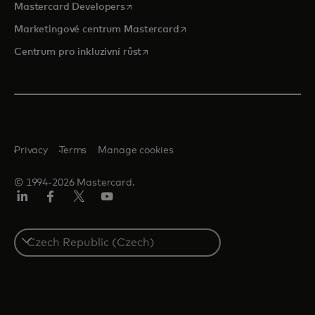
opens in a new tab
Mastercard Developers
opens in a new tab
Marketingové centrum Mastercard
opens in a new tab
Centrum pro inkluzivní růst
Privacy
Terms
Manage cookies
© 1994-2026 Mastercard.
Linkedin
Facebook
Twitter/X
Youtube
Select
a
country