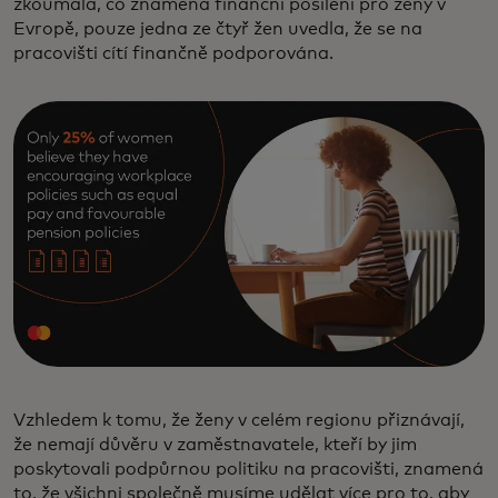
zkoumala, co znamená finanční posílení pro ženy v
Evropě, pouze jedna ze čtyř žen uvedla, že se na
pracovišti cítí finančně podporována.
Vzhledem k tomu, že ženy v celém regionu přiznávají,
že nemají důvěru v zaměstnavatele, kteří by jim
poskytovali podpůrnou politiku na pracovišti, znamená
to, že všichni společně musíme udělat více pro to, aby