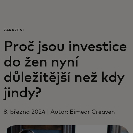
Pro vás
Pro firmy
ZAŘAZENÍ
Proč jsou investice
Pro svět
do žen nyní
Pro inovátory
důležitější než kdy
Novinky a trendy
jindy?
8. března 2024 | Autor: Eimear Creaven