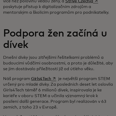
opens in a 
více než polovinu vedou ženy, a
Strive Czechia
poskytuje přístup k digitalizačním zdrojům a
mentorským a školicím programům pro podnikatelky.
Podpora žen začíná u
dívek
Dnešní dívky jsou zítřejšími řešitelkami problémů a
budoucími vůdčími osobnostmi, a proto je důležité, aby
se jim dostávalo příležitostí již od útlého věku.
opens in a new tab
Náš program
Girls4Tech
je největší program STEM
určený pro mladé dívky. Za posledních deset let oslovila
Girls4Tech téměř 6 milionů dívek, inspirovala je ke
kariéře v oboru STEM a učinila významný krok k
posílení další generace. Program byl realizován v 63
zemích, z toho 23 v Evropě.