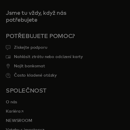
Jsme tu vždy, když nás
potřebujete
POTŘEBUJETE POMOC?
Získejte podporu
Nahlásit ztrátu nebo odcizení karty
Najít bankomat
Často kladené otázky
SPOLEČNOST
O nás
opens in a new tab
Kariéra
NEWSROOM
opens in a new tab
Vztahy s investory