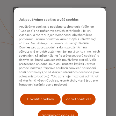
Jak používáme cookies a váš souhlas
Používáme cookies a podobné technologie (dále jen
"Cookies") na našich webových stránkách k jejich
vylepšení a měření jejich výkonnosti, abychom lépe
porozuměli našim návštěvníkům a zlepšili uživatelský
zážitek. Na některých stránkách také využíváme
Cookies pro zobrazování reklam založených na
uživatelské aktivitě a zájmech jak na této, tak i na jiných
stránkách. Klikněte níže na "Správa souborů cookies" a
dozvíte se, které Cookies zde používáme a proč. Vaše
preference ohledně souhlasu můžete kdykoli upravit
pomocí nástroje "Správa souborů cookies" na spodní
části obrazovky (na některých stránkách dostupné jako
odkaz místo tlačítka). Toto zahrnuje možnost odmítnutí
některých či všech Cookies, kromě těch, které jsou pro
fungování stránky zcela nezbytné.
SLUŽBY
Získávání a zapojení
Povolit cookies
Zamítnout vše
spotřebitelů
Spravovat cookies