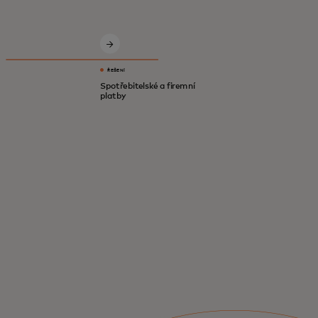
Inovativní řešení pro bezpečnější, chytřejší
a digitální ekonomiku.
ŘEŠENÍ
Spotřebitelské a firemní
platby