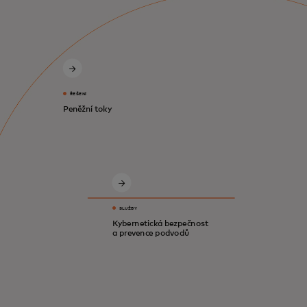
ŘEŠENÍ
Peněžní toky
SLUŽBY
Kybernetická bezpečnost
a prevence podvodů