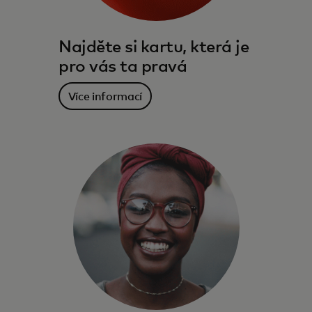
Najděte si kartu, která je
pro vás ta pravá
Více informací
Výhody, služby a odměny, které vás
provázejí – doma i na cestě za vašimi cíli.
Více informací