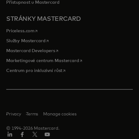
Přístupnost u Mastercard
STRÁNKY MASTERCARD
opens in a new tab
Priceless.com
opens in a new tab
Služby Mastercard
opens in a new tab
Mastercard Developers
opens in a new tab
Marketingové centrum Mastercard
opens in a new tab
Centrum pro inkluzivní růst
Privacy
Terms
Manage cookies
© 1994-2026 Mastercard.