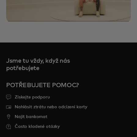
Jsme tu vždy, když nás
potřebujete
POTŘEBUJETE POMOC?
Priceless Experiences vám přináší vybrané
Získejte podporu
příležitosti v oblasti sportu, cestování,
Nahlásit ztrátu nebo odcizení karty
jídla a zábavy, které si budete pamatovat
Najít bankomat
navždy.
Často kladené otázky