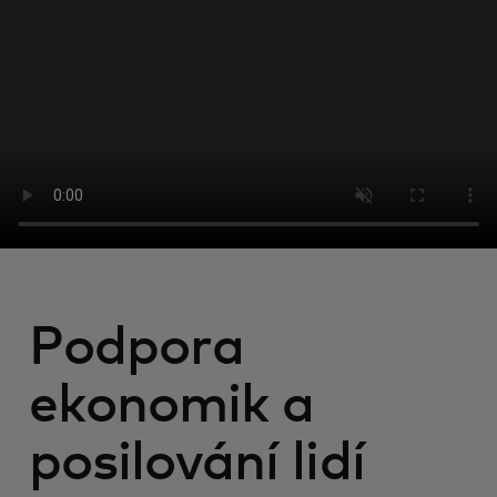
Pro vás
Pro firmy
Pro svět
Pro inovátory
Novinky a trendy
Podpora
ekonomik a
posilování lidí