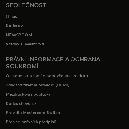
opens in a new tab
Prozkoumejte priceless.com
SPOLEČNOST
O nás
opens in a new tab
Kariéra
NEWSROOM
opens in a new tab
Vztahy s investory
PRÁVNÍ INFORMACE A OCHRANA
SOUKROMÍ
Ochrana soukromí a odpovědnost za data
Závazná firemní pravidla (BCRs)
Mezibankovní poplatky
opens in a new tab
Kodex chování
Pravidla Mastercard Switch
Přehled právních předpisů