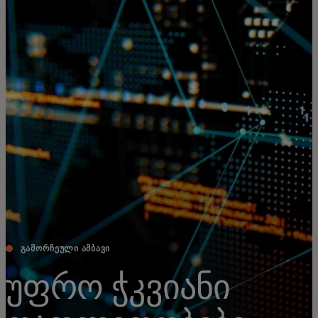
შენთვის
ბიზნესისთვის
მსოფლიოსთვის
ინოვატორებისთვის
სიახლეები და ტენდენციები
ᲒᲐᲛᲝᲠᲩᲔᲣᲚᲘ ᲐᲛᲑᲐᲕᲘ
უფრო ჭკვიანი