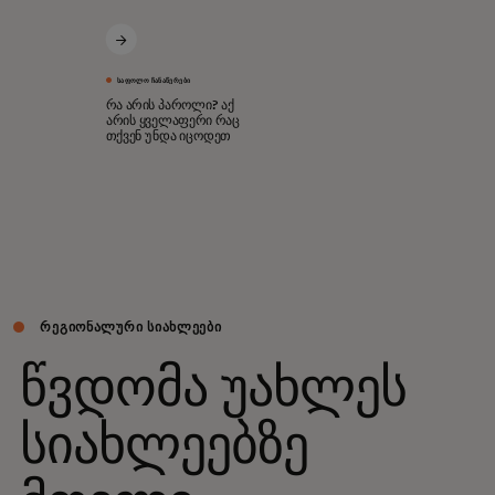
ᲡᲐᲤᲝᲚᲝ ᲩᲐᲜᲐᲬᲔᲠᲔᲑᲘ
რა არის პაროლი? აქ
არის ყველაფერი რაც
თქვენ უნდა იცოდეთ
ᲠᲔᲒᲘᲝᲜᲐᲚᲣᲠᲘ ᲡᲘᲐᲮᲚᲔᲔᲑᲘ
წვდომა უახლეს
სიახლეებზე