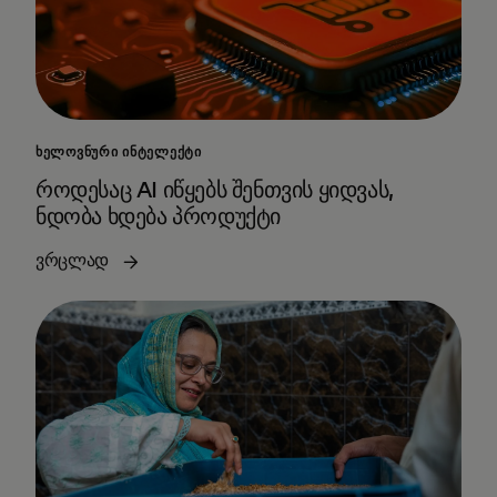
ᲮᲔᲚᲝᲕᲜᲣᲠᲘ ᲘᲜᲢᲔᲚᲔᲥᲢᲘ
როდესაც AI იწყებს შენთვის ყიდვას,
ნდობა ხდება პროდუქტი
ვრცლად