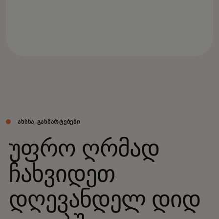
ᲐᲮᲡᲜᲐ-ᲒᲐᲜᲛᲐᲠᲢᲔᲑᲔᲑᲘ
უფრო ღრმად
ჩახვიდეთ
დღევანდელ დიდ