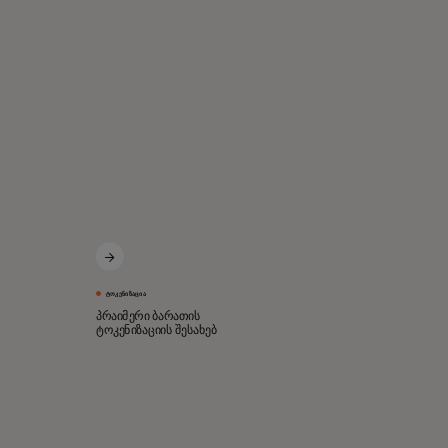
ᲢᲝᲙᲔᲜᲘᲖᲐᲪᲘᲐ
პრაიმერი ბარათის
ტოკენიზაციის შესახებ