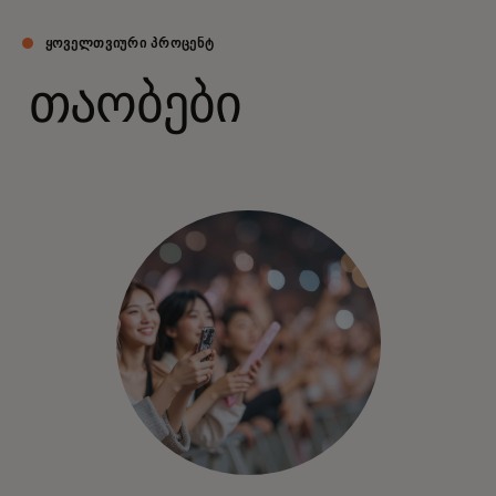
ᲧᲝᲕᲔᲚᲗᲕᲘᲣᲠᲘ ᲞᲠᲝᲪᲔᲜᲢ
თაობები