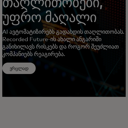
თაღლითობები,
უფრო მაღალი
AI ავტომატიზირებს გადახდის თაღლითობას.
Recorded Future-ის ახალი ანგარიში
განიხილავს რისკებს და როგორ შეუძლიათ
კომპანიებს რეაგირება.
ვრცლად