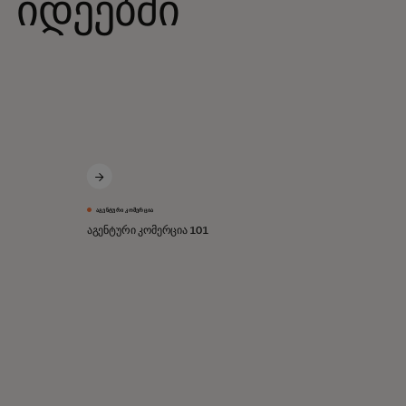
იდეებში
ᲐᲒᲔᲜᲢᲣᲠᲘ ᲙᲝᲛᲔᲠᲪᲘᲐ
აგენტური კომერცია 101