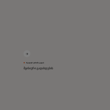
ᲠᲔᲐᲚᲣᲠ ᲓᲠᲝᲨᲘ ᲒᲐᲓᲐᲮ
მყისიერი გადახდების