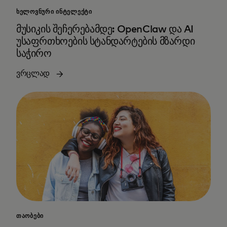
ᲮᲔᲚᲝᲕᲜᲣᲠᲘ ᲘᲜᲢᲔᲚᲔᲥᲢᲘ
მუსიკის შეჩერებამდე: OpenClaw და AI
უსაფრთხოების სტანდარტების მზარდი
საჭირო
ვრცლად
ᲗᲐᲝᲑᲔᲑᲘ