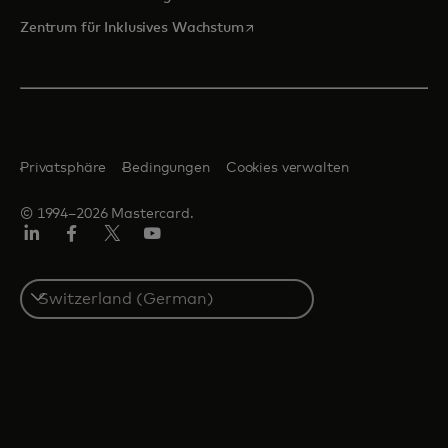
wird in einer neuen Registerka
Zentrum für Inklusives Wachstum
Privatsphäre
Bedingungen
Cookies verwalten
© 1994–2026 Mastercard.
Linkedin
Facebook
Twitter/X
Youtube
Select
a
country