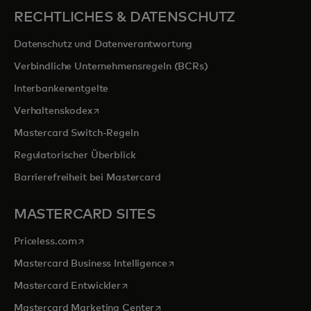
RECHTLICHES & DATENSCHUTZ
Datenschutz und Datenverantwortung
Verbindliche Unternehmensregeln (BCRs)
Interbankenentgelte
wird in einer neuen Registerkarte geöffnet
Verhaltenskodex
Mastercard Switch-Regeln
Regulatorischer Überblick
Barrierefreiheit bei Mastercard
MASTERCARD SITES
wird in einer neuen Registerkarte geöffnet
Priceless.com
wird in einer neuen Registerka
Mastercard Business Intelligence
wird in einer neuen Registerkarte geöffn
Mastercard Entwickler
wird in einer neuen Registerkarte
Mastercard Marketing Center