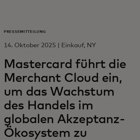
Für Sie
Für Unternehmen
PRESSEMITTEILUNG
14. Oktober 2025 | Einkauf, NY
Für die Welt
Mastercard führt die
Für Innovatoren
Merchant Cloud ein,
um das Wachstum
Neuigkeiten und Trends
des Handels im
globalen Akzeptanz-
Ökosystem zu