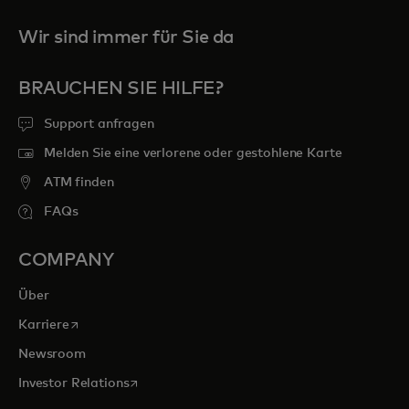
Wir sind immer für Sie da
BRAUCHEN SIE HILFE?
Support anfragen
Melden Sie eine verlorene oder gestohlene Karte
ATM finden
FAQs
COMPANY
Über
wird in einer neuen Registerkarte geöffnet
Karriere
Newsroom
wird in einer neuen Registerkarte geöffnet
Investor Relations