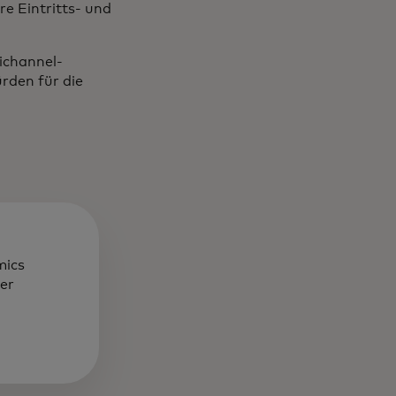
e Eintritts- und
ichannel-
rden für die
mics
er