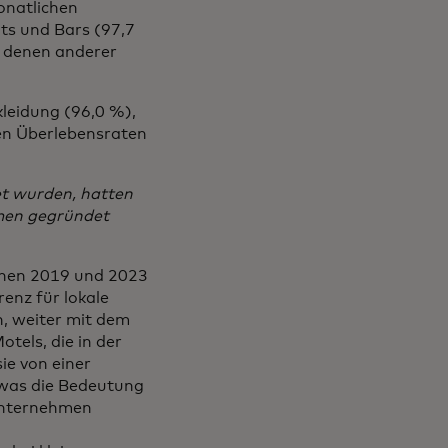
onatlichen
ts und Bars (97,7
r denen anderer
leidung (96,0 %),
ten Überlebensraten
et wurden, hatten
umen gegründet
schen 2019 und 2023
enz für lokale
n, weiter mit dem
tels, die in der
ie von einer
 was die Bedeutung
Unternehmen