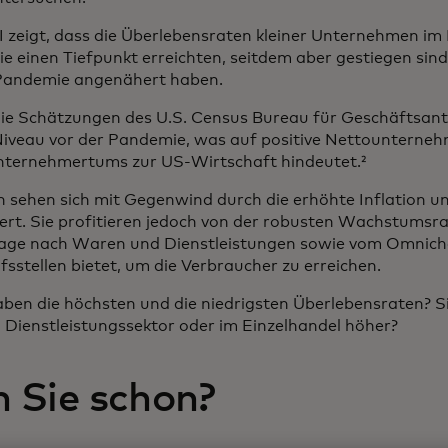
I zeigt, dass die Überlebensraten kleiner Unternehmen im
 einen Tiefpunkt erreichten, seitdem aber gestiegen sind
 Pandemie angenähert haben.
 die Schätzungen des U.S. Census Bureau für Geschäftsan
Niveau vor der Pandemie, was auf positive Nettountern
nternehmertums zur US-Wirtschaft hindeutet.²
 sehen sich mit Gegenwind durch die erhöhte Inflation u
ert. Sie profitieren jedoch von der robusten Wachstumsra
age nach Waren und Dienstleistungen sowie vom Omnicha
sstellen bietet, um die Verbraucher zu erreichen.
ben die höchsten und die niedrigsten Überlebensraten? Si
 Dienstleistungssektor oder im Einzelhandel höher?
 Sie schon?