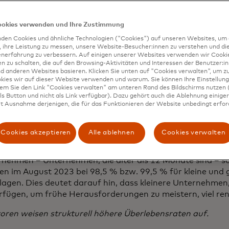
I kommt zu dem Ergebnis, dass die Überlebensraten der
 Tiefstständen während der Pandemie liegen.
ookies verwenden und Ihre Zustimmung
den Cookies und ähnliche Technologien ("Cookies") auf unseren Websites, um 
 lag die Wahrscheinlichkeit, dass kleine Unternehmen, di
, ihre Leistung zu messen, unsere Website-Besucher:innen zu verstehen und di
d (junge Kleinunternehmen), innerhalb der nächsten sech
enerfahrung zu verbessern. Auf einigen unserer Websites verwenden wir Cook
 zu schalten, die auf den Browsing-Aktivitäten und Interessen der Benutzer:in
6,7 % und bei jungen Grossunternehmen bei 99,1 %, vergli
d anderen Websites basieren. Klicken Sie unten auf "Cookies verwalten", um zu
m März 2020. Vor dem Ausbruch der Pandemie im August 
kies wir auf dieser Website verwenden und warum. Sie können Ihre Einstellung
en mit 97,1 % bzw. 99,4 % für junge kleine und grosse U
dem Sie den Link "Cookies verwalten" am unteren Rand des Bildschirms nutzen (
s Button und nicht als Link verfügbar). Dazu gehört auch die Ablehnung einiger 
deutet, dass noch Raum für eine weitere Erholung besteh
t Ausnahme derjenigen, die für das Funktionieren der Website unbedingt erford
ch der Gründung stehen kleinere Unternehmen vor erhebli
 sie versuchen, einen Kundenstamm aufzubauen, der ein
Cookies akzeptieren
Alle ablehnen
Cookies verwalten
glicht.
rnehmen – Unternehmen, die älter als 12 Monate sind – sc
n im August 2023 bei 98,5 % bzw. 99,5 % für kleine und 
gen. Dies deutet darauf hin, dass kleinere Unternehmen, 
rfügen, um frühe Herausforderungen zu meistern, viel re
oren weisen strukturell höhere Überlebensraten auf.