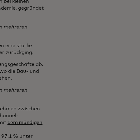
 bei kleinen
ndemie, gegründet
in mehreren
n eine starke
er zurückging.
ungsgeschäfte ab.
 wo die Bau- und
ehen.
in mehreren
rnehmen zwischen
channel-
 mit
dem mündigen
t 97,1 % unter