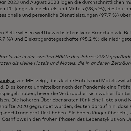
ar 2023 und August 2023 lagen die durchschnittlichen m
n für junge kleine Hotels und Motels (98,5 %), Restauran
ssionelle und persönliche Dienstleistungen (97,7 %) übe
en Seite wiesen wettbewerbsintensivere Branchen wie Bek
5,7 %) und Elektrogerätegeschäfte (95,2 %) die niedrigs
otels, die in der zweiten Hälfte des Jahres 2020 gegründ
ten als kleine Hotels und Motels, die in anderen Zeiträ
Analyse
von MEI zeigt, dass kleine Hotels und Motels zwi
. Dies könnte unmittelbar nach der Pandemie eine Präfer
spiegelt haben, bevor die Verbraucher sich wohler fühlte
isen. Die höheren Überlebensraten für kleine Hotels und Mo
hälfte 2020 gegründet wurden, deuten darauf hin, dass s
gsnachfrage profitiert haben. Sie haben länger überlebt,
n Cashflows in den frühen Phasen des Lebenszyklus von 