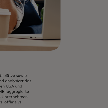
Registerkarte geöffnet
tsplätze sowie
nd analysiert das
 den USA und
MEI aggregierte
on Unternehmen
 offline vs.