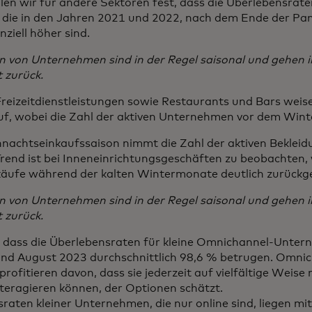
len wir für andere Sektoren fest, dass die Überlebensraten
die in den Jahren 2021 und 2022, nach dem Ende der Pa
ziell höher sind.
n von Unternehmen sind in der Regel saisonal und gehen 
 zurück.
reizeitdienstleistungen sowie Restaurants und Bars weise
uf, wobei die Zahl der aktiven Unternehmen vor dem Wint
nachtseinkaufssaison nimmt die Zahl der aktiven Bekleid
Trend ist bei Inneneinrichtungsgeschäften zu beobachten,
äufe während der kalten Wintermonate deutlich zurückg
n von Unternehmen sind in der Regel saisonal und gehen 
 zurück.
st, dass die Überlebensraten für kleine Omnichannel-Unte
nd August 2023 durchschnittlich 98,6 % betrugen. Omni
ofitieren davon, dass sie jederzeit auf vielfältige Weise
teragieren können, der Optionen schätzt.
raten kleiner Unternehmen, die nur online sind, liegen mi