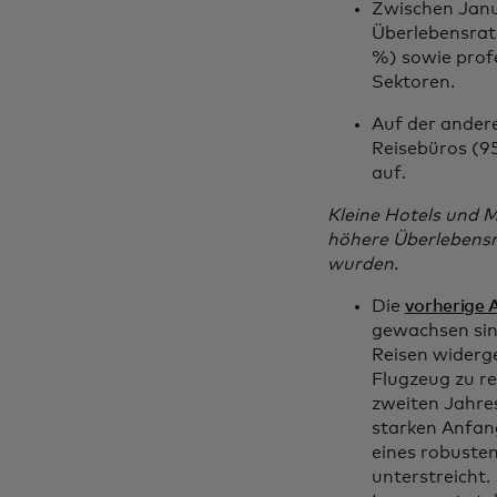
Zwischen Janu
Überlebensrate
%) sowie profe
Sektoren.
Auf der ander
Reisebüros (9
auf.
Kleine Hotels und M
höhere Überlebensra
wurden.
Die
vorherige 
gewachsen sind
Reisen widerge
Flugzeug zu re
zweiten Jahres
starken Anfan
eines robuste
unterstreicht.