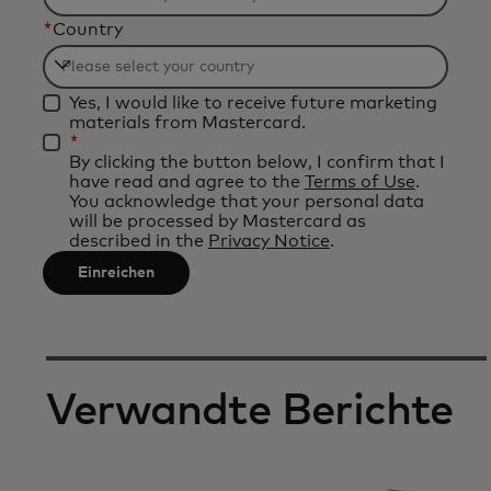
Filtering
*
Country
will
be
Filtering
applied
Yes, I would like to receive future marketing
will
after
materials from Mastercard.
be
*
3
By clicking the button below, I confirm that I
applied
characters.
have read and agree to the
Terms of Use
.
after
You acknowledge that your personal data
will be processed by Mastercard as
3
described in the
Privacy Notice
.
characters.
Einreichen
Verwandte Berichte