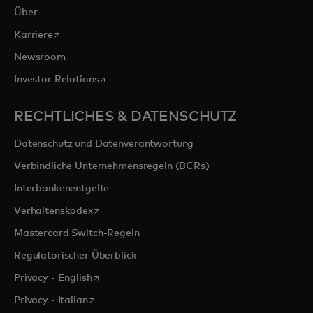
Über
wird in einer neuen Registerkarte geöffnet
Karriere
Newsroom
wird in einer neuen Registerkarte geöffnet
Investor Relations
RECHTLICHES & DATENSCHUTZ
Datenschutz und Datenverantwortung
Verbindliche Unternehmensregeln (BCRs)
Interbankenentgelte
wird in einer neuen Registerkarte geöffnet
Verhaltenskodex
Mastercard Switch-Regeln
Regulatorischer Überblick
wird in einer neuen Registerkarte geöffnet
Privacy - English
wird in einer neuen Registerkarte geöffnet
Privacy - Italian