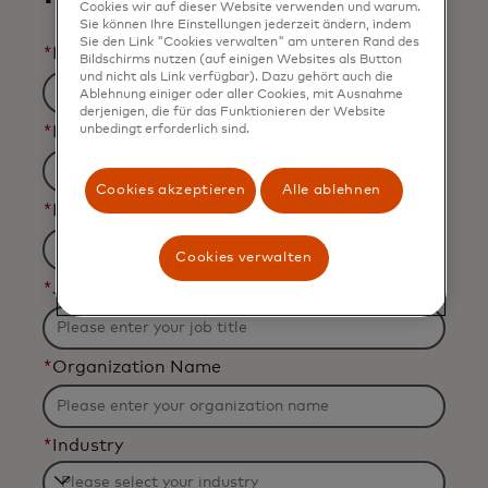
Cookies wir auf dieser Website verwenden und warum.
Sie können Ihre Einstellungen jederzeit ändern, indem
Sie den Link "Cookies verwalten" am unteren Rand des
*
First Name
Bildschirms nutzen (auf einigen Websites als Button
und nicht als Link verfügbar). Dazu gehört auch die
Ablehnung einiger oder aller Cookies, mit Ausnahme
derjenigen, die für das Funktionieren der Website
unbedingt erforderlich sind.
*
Last Name
Cookies akzeptieren
Alle ablehnen
*
Business Email Address
Cookies verwalten
*
Job Title
*
Organization Name
*
Industry