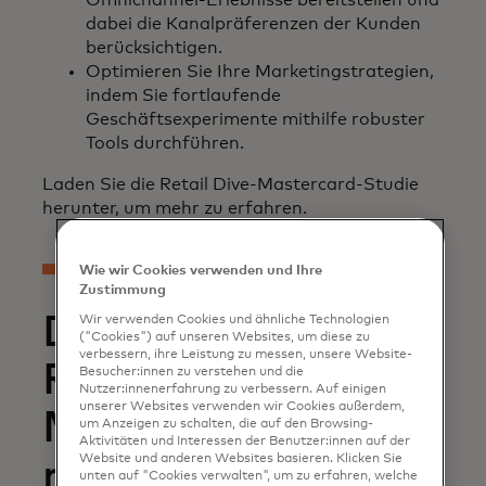
Omnichannel-Erlebnisse bereitstellen und
dabei die Kanalpräferenzen der Kunden
berücksichtigen.
Optimieren Sie Ihre Marketingstrategien,
indem Sie fortlaufende
Geschäftsexperimente mithilfe robuster
Tools durchführen.
Laden Sie die Retail Dive-Mastercard-Studie
herunter, um mehr zu erfahren.
Wie wir Cookies verwenden und Ihre
Zustimmung
Download the
Wir verwenden Cookies und ähnliche Technologien
("Cookies") auf unseren Websites, um diese zu
verbessern, ihre Leistung zu messen, unsere Website-
Retail Dive
Besucher:innen zu verstehen und die
Nutzer:innenerfahrung zu verbessern. Auf einigen
unserer Websites verwenden wir Cookies außerdem,
Mastercard
um Anzeigen zu schalten, die auf den Browsing-
Aktivitäten und Interessen der Benutzer:innen auf der
Website und anderen Websites basieren. Klicken Sie
research report
unten auf "Cookies verwalten", um zu erfahren, welche