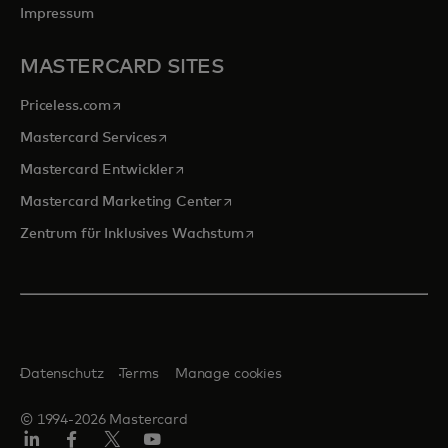
Impressum
MASTERCARD SITES
wird in einer neuen Registerkarte geöffnet
Priceless.com
wird in einer neuen Registerkarte geöffnet
Mastercard Services
wird in einer neuen Registerkarte geöffn
Mastercard Entwickler
wird in einer neuen Registerkarte
Mastercard Marketing Center
wird in einer neuen Registerka
Zentrum für Inklusives Wachstum
Datenschutz
Terms
Manage cookies
© 1994-2026 Mastercard