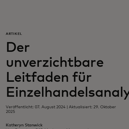
Für Sie
Für Unternehmen
ARTIKEL
Der
Für die Welt
unverzichtbare
Für Innovatoren
Leitfaden für
Neuigkeiten und Trends
Einzelhandelsanal
Veröffentlicht: 07. August 2024 | Aktualisiert: 29. Oktober
2025
Katheryn Stanwick