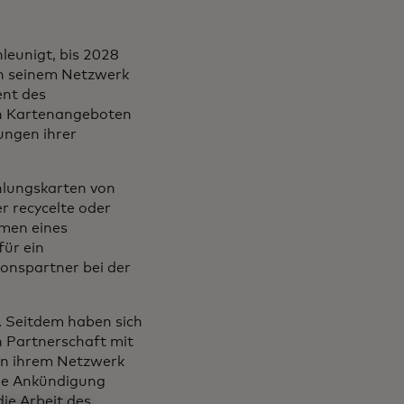
eunigt, bis 2028
in seinem Netzwerk
ent des
en Kartenangeboten
ungen ihrer
hlungskarten von
r recycelte oder
hmen eines
für ein
onspartner bei der
. Seitdem haben sich
 Partnerschaft mit
 in ihrem Netzwerk
ige Ankündigung
ie Arbeit des