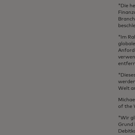
"Die he
Finanz
Branch
beschl
"Im Ra
global
Anforde
verwen
entfern
"Diese
werden.
Welt a
Michael
of the
"Wir gl
Grund 
Debitk