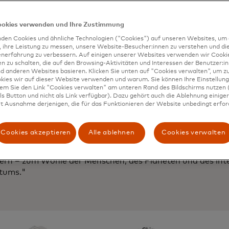
hmens, innovative, digitale Kartenprogramme bereitzustel
digkeit eines physischen Kartenangebots vollständig übe
ookies verwenden und Ihre Zustimmung
den Cookies und ähnliche Technologien ("Cookies") auf unseren Websites, um 
eländerung sieht vor, dass alle neu hergestellten Karten
, ihre Leistung zu messen, unsere Website-Besucher:innen zu verstehen und di
iziert werden, um ihre Zusammensetzung und Nachhaltigk
enerfahrung zu verbessern. Auf einigen unserer Websites verwenden wir Cook
en. Diese Zertifizierung wird dann von einem unabhängig
 zu schalten, die auf den Browsing-Aktivitäten und Interessen der Benutzer:in
d anderen Websites basieren. Klicken Sie unten auf "Cookies verwalten", um zu
rt. Sobald eine Karte validiert wurde, kann sie mit einem 
kies wir auf dieser Website verwenden und warum. Sie können Ihre Einstellung
izierungszeichen bedruckt werden.
dem Sie den Link "Cookies verwalten" am unteren Rand des Bildschirms nutzen (
s Button und nicht als Link verfügbar). Dazu gehört auch die Ablehnung einiger 
stercard sind wir führend und gestalten das kollektive S
t Ausnahme derjenigen, die für das Funktionieren der Website unbedingt erford
e nach einer nachhaltigeren, umweltbewussteren Zukunft"
nt of Cyber & Intelligence bei Mastercard. "Da unsere Ku
Cookies akzeptieren
Alle ablehnen
Cookies verwalten
genen Wunsch der Verbraucher nach umweltfreundlicher
en, verpflichten wir uns nachdrücklich, unseren ökologis
gern – zum Wohle der Menschen, des Planeten und des int
tums."