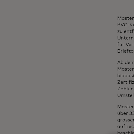
Master
PVC-Ku
zu ent
Untern
für Ver
Briefta
Ab dem
Masterc
biobas
Zertifi
Zahlun
Umstel
Master
über 3
grosse
auf rec
beschle