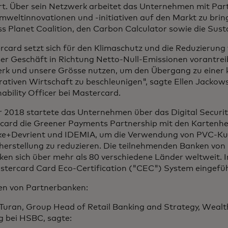
ert. Über sein Netzwerk arbeitet das Unternehmen mit P
weltinnovationen und -initiativen auf den Markt zu bring
ss Planet Coalition, den Carbon Calculator sowie die Sus
card setzt sich für den Klimaschutz und die Reduzierung 
ser Geschäft in Richtung Netto-Null-Emissionen vorantre
rk und unsere Grösse nutzen, um den Übergang zu einer 
ativen Wirtschaft zu beschleunigen", sagte Ellen Jackows
ability Officer bei Mastercard.
r 2018 startete das Unternehmen über das Digital Securi
card die Greener Payments Partnership mit den Kartenhe
ke+Devrient und IDEMIA, um die Verwendung von PVC-Kun
herstellung zu reduzieren. Die teilnehmenden Banken von
cken sich über mehr als 80 verschiedene Länder weltweit.
stercard Card Eco-Certification ("CEC") System eingefüh
n von Partnerbanken:
 Turan, Group Head of Retail Banking and Strategy, Weal
g bei HSBC, sagte: