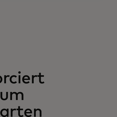
rciert
 um
Karten