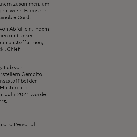
artnern zusammen, um
en, wie z. B. unsere
tainable Card.
von Abfall ein, indem
iben und unser
kohlenstoffarmen,
ki, Chief
ty Lab von
rstellern Gemalto,
ststoff bei der
 Mastercard
 Im Jahr 2021 wurde
rt.
th and Personal