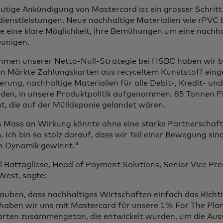
utige Ankündigung von Mastercard ist ein grosser Schritt
dienstleistungen. Neue nachhaltige Materialien wie rPVC 
e eine klare Möglichkeit, ihre Bemühungen um eine nachha
eunigen.
hmen unserer Netto-Null-Strategie bei HSBC haben wir be
en Märkte Zahlungskarten aus recyceltem Kunststoff eing
rung, nachhaltige Materialien für alle Debit-, Kredit- un
den, in unsere Produktpolitik aufgenommen. 85 Tonnen P
t, die auf der Mülldeponie gelandet wären.
s Mass an Wirkung könnte ohne eine starke Partnerschaft 
 Ich bin so stolz darauf, dass wir Teil einer Bewegung sin
n Dynamik gewinnt."
 Battagliese, Head of Payment Solutions, Senior Vice Pre
 West, sagte:
auben, dass nachhaltiges Wirtschaften einfach das Richti
haben wir uns mit Mastercard für unsere 1% For The Pla
arten zusammengetan, die entwickelt wurden, um die Au