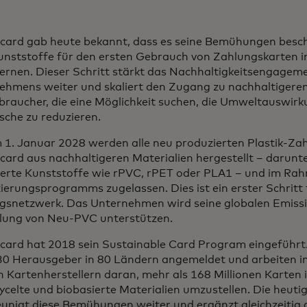
card gab heute bekannt, dass es seine Bemühungen beschl
nststoffe für den ersten Gebrauch von Zahlungskarten 
fernen. Dieser Schritt stärkt das Nachhaltigkeitsengagem
ehmens weiter und skaliert den Zugang zu nachhaltiger
braucher, die eine Möglichkeit suchen, die Umweltauswirk
sche zu reduzieren.
 1. Januar 2028 werden alle neu produzierten Plastik-Za
ard aus nachhaltigeren Materialien hergestellt – darunte
ierte Kunststoffe wie rPVC, rPET oder PLA1 – und im Ra
zierungsprogramms zugelassen. Dies ist ein erster Schritt 
gsnetzwerk. Das Unternehmen wird seine globalen Emissi
lung von Neu-PVC unterstützen.
card hat 2018 sein Sustainable Card Program eingeführt
30 Herausgeber in 80 Ländern angemeldet und arbeiten in
n Kartenherstellern daran, mehr als 168 Millionen Karten
ycelte und biobasierte Materialien umzustellen. Die heut
unigt diese Bemühungen weiter und ergänzt gleichzeitig d