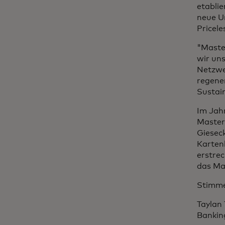
etabli
neue Um
Pricele
"Master
wir un
Netzwe
regener
Sustain
Im Jah
Master
Giesec
Karten
erstre
das Ma
Stimme
Taylan
Bankin