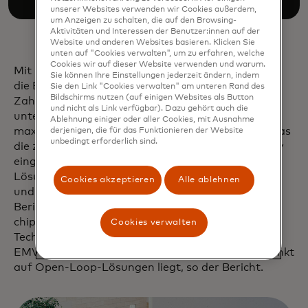
unserer Websites verwenden wir Cookies außerdem,
um Anzeigen zu schalten, die auf den Browsing-
Aktivitäten und Interessen der Benutzer:innen auf der
Website und anderen Websites basieren. Klicken Sie
unten auf "Cookies verwalten", um zu erfahren, welche
Cookies wir auf dieser Website verwenden und warum.
Mit Blick auf die Zukunft beabsichtigt Mastercard,
Sie können Ihre Einstellungen jederzeit ändern, indem
die Einführung von kontaktlosen Open-Loop-
Sie den Link "Cookies verwalten" am unteren Rand des
Bildschirms nutzen (auf einigen Websites als Button
Zahlungssystemen wie OVpay weiterhin zu
und nicht als Link verfügbar). Dazu gehört auch die
unterstützen, um die Reichweite und Wirkung zu
Ablehnung einiger oder aller Cookies, mit Ausnahme
maximieren. Später in diesem Jahr wird mit OV-pas
derjenigen, die für das Funktionieren der Website
unbedingt erforderlich sind.
die zweite Zahlungsmethode innerhalb von OVpay
eingeführt. OV-pas ist eine Closed-Loop-Token-
Lösung, die für Einzelpersonen mit Abonnements
Cookies akzeptieren
Alle ablehnen
und Studenten entwickelt wurde, so der OVpay-
Bericht. Bis 2025 werden die Niederlande von OV-
chipkaart auf OVpay umsteigen, die MIFARE-
Cookies verwalten
Technologie auslaufen lassen und vollständig auf
EMV-Technologie umstellen, wobei der Schwerpunkt
auf Open-Loop-Lösungen liegt, so der Bericht.