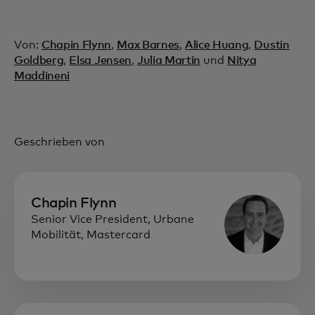
Von:
Chapin Flynn
,
Max Barnes
,
Alice Huang
,
Dustin
Goldberg
,
Elsa Jensen
,
Julia Martin
und
Nitya
Maddineni
Geschrieben von
Chapin Flynn
Senior Vice President, Urbane
Mobilität, Mastercard