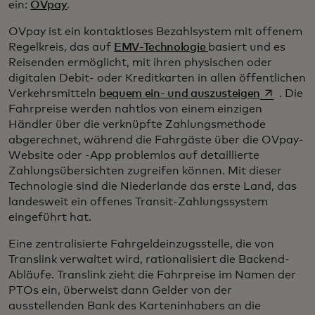
ein:
OVpay
.
OVpay ist ein kontaktloses Bezahlsystem mit offenem
Regelkreis, das auf
EMV-Technologie
basiert und es
Reisenden ermöglicht, mit ihren physischen oder
digitalen Debit- oder Kreditkarten in allen öffentlichen
wird in ei
Verkehrsmitteln
bequem ein- und auszusteigen
. Die
Fahrpreise werden nahtlos von einem einzigen
Händler über die verknüpfte Zahlungsmethode
abgerechnet, während die Fahrgäste über die OVpay-
Website oder -App problemlos auf detaillierte
Zahlungsübersichten zugreifen können. Mit dieser
Technologie sind die Niederlande das erste Land, das
landesweit ein offenes Transit-Zahlungssystem
eingeführt hat.
Eine zentralisierte Fahrgeldeinzugsstelle, die von
Translink verwaltet wird, rationalisiert die Backend-
Abläufe. Translink zieht die Fahrpreise im Namen der
PTOs ein, überweist dann Gelder von der
ausstellenden Bank des Karteninhabers an die