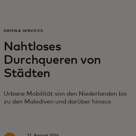
Für Sie
Für Unternehmen
DATEN & SERVICES
Nahtloses
Für die Welt
Durchqueren von
Für Innovatoren
Städten
Neuigkeiten und Trends
Urbane Mobilität von den Niederlanden bis
zu den Malediven und darüber hinaus
21. August 2024