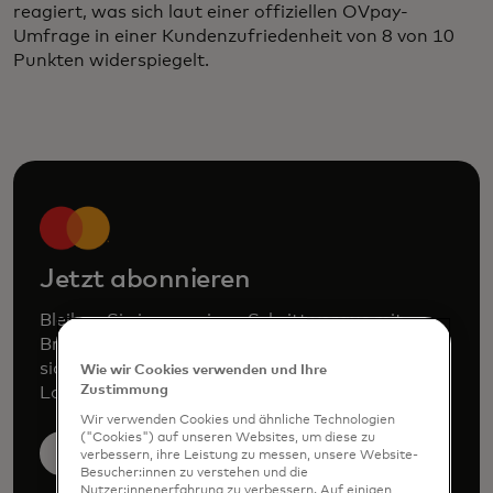
reagiert, was sich laut einer offiziellen OVpay-
Umfrage in einer Kundenzufriedenheit von 8 von 10
Punkten widerspiegelt.
Jetzt abonnieren
Bleiben Sie immer einen Schritt voraus mit
Brancheneinblicken von Mastercard. Melden Sie
sich an, um vierteljährliche Updates zu Analysen,
Wie wir Cookies verwenden und Ihre
Zustimmung
Loyalität oder Marketing zu erhalten.
Wir verwenden Cookies und ähnliche Technologien
("Cookies") auf unseren Websites, um diese zu
Abonnieren
verbessern, ihre Leistung zu messen, unsere Website-
Besucher:innen zu verstehen und die
Nutzer:innenerfahrung zu verbessern. Auf einigen