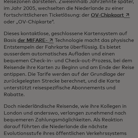
Reisezonen darstellen. Zweieinhalb Jahrzehnte später,
im Jahr 2005, wechselten die Niederlande zu einer
wird i
fortschrittlicheren Ticketlösung: der
OV-Chipkaart
oder „OV-Chipkarte“.
Dieses kontaktlose, geschlossene Kartensystem auf
wird in einer neuen Registerkarte geöf
Basis
der MIFARE-
Technologie macht das physische
Entstempeln der Fahrkarte überflüssig. Es bietet
ausserdem automatisches Aufladen und einen
bequemen Check-in- und Check-out-Prozess, bei dem
Reisende ihre Karten zu Beginn und am Ende der Reise
antippen. Die Tarife werden auf der Grundlage der
zurückgelegten Strecke berechnet, und die Karte
unterstützt reisespezifische Abonnements und
Rabatte.
Doch niederländische Reisende, wie ihre Kollegen in
London und anderswo, verlangen zunehmend nach
bequemeren Zahlungsmöglichkeiten. Als Reaktion
darauf führten die Niederlande die nächste
Evolutionsstufe ihres öffentlichen Verkehrssystems