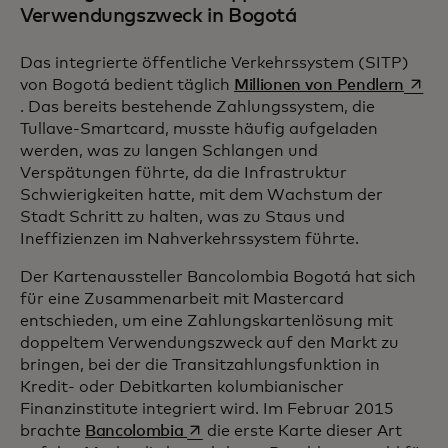
Verwendungszweck in Bogotá
Das integrierte öffentliche Verkehrssystem (SITP)
wird 
von Bogotá bedient täglich
Millionen von Pendlern
. Das bereits bestehende Zahlungssystem, die
Tullave-Smartcard, musste häufig aufgeladen
werden, was zu langen Schlangen und
Verspätungen führte, da die Infrastruktur
Schwierigkeiten hatte, mit dem Wachstum der
Stadt Schritt zu halten, was zu Staus und
Ineffizienzen im Nahverkehrssystem führte.
Der Kartenaussteller Bancolombia Bogotá hat sich
für eine Zusammenarbeit mit Mastercard
entschieden, um eine Zahlungskartenlösung mit
doppeltem Verwendungszweck auf den Markt zu
bringen, bei der die Transitzahlungsfunktion in
Kredit- oder Debitkarten kolumbianischer
Finanzinstitute integriert wird. Im Februar 2015
wird in einer neuen Registerkarte 
brachte
Bancolombia
die erste Karte dieser Art