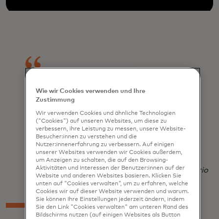
Es ist wirklich cool, wenn wir das
Wie wir Cookies verwenden und Ihre
Zustimmung
alles aus einer zahlenmässigen
Wir verwenden Cookies und ähnliche Technologien
Perspektive betrachten und
("Cookies") auf unseren Websites, um diese zu
verbessern, ihre Leistung zu messen, unsere Website-
anfangen, Entscheidungen auf Basis
Besucher:innen zu verstehen und die
Nutzer:innenerfahrung zu verbessern. Auf einigen
von Daten zu treffen.
unserer Websites verwenden wir Cookies außerdem,
um Anzeigen zu schalten, die auf den Browsing-
Aktivitäten und Interessen der Benutzer:innen auf der
Victor Acquaviva
Retail director
Grupo Boticário
Website und anderen Websites basieren. Klicken Sie
unten auf "Cookies verwalten", um zu erfahren, welche
Cookies wir auf dieser Website verwenden und warum.
Sie können Ihre Einstellungen jederzeit ändern, indem
Sie den Link "Cookies verwalten" am unteren Rand des
Bildschirms nutzen (auf einigen Websites als Button