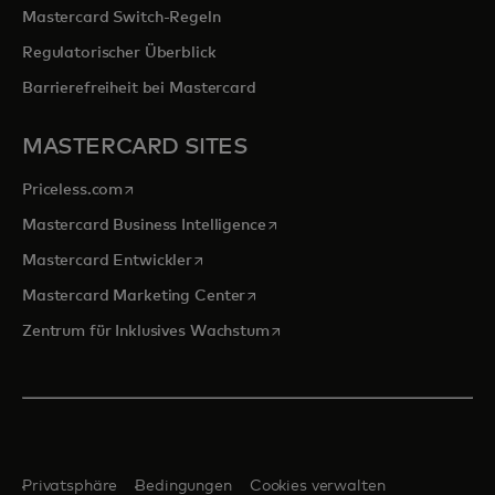
Mastercard Switch-Regeln
Regulatorischer Überblick
Barrierefreiheit bei Mastercard
MASTERCARD SITES
wird in einer neuen Registerkarte geöffnet
Priceless.com
wird in einer neuen Registerka
Mastercard Business Intelligence
wird in einer neuen Registerkarte geöffn
Mastercard Entwickler
wird in einer neuen Registerkarte
Mastercard Marketing Center
wird in einer neuen Registerka
Zentrum für Inklusives Wachstum
Privatsphäre
Bedingungen
Cookies verwalten