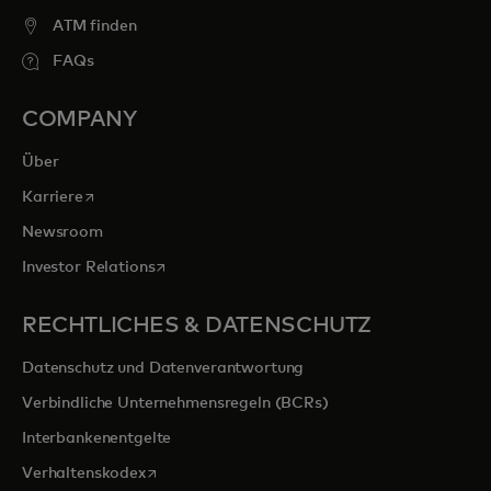
ATM finden
FAQs
COMPANY
Über
wird in einer neuen Registerkarte geöffnet
Karriere
Newsroom
wird in einer neuen Registerkarte geöffnet
Investor Relations
RECHTLICHES & DATENSCHUTZ
Datenschutz und Datenverantwortung
Verbindliche Unternehmensregeln (BCRs)
Interbankenentgelte
wird in einer neuen Registerkarte geöffnet
Verhaltenskodex