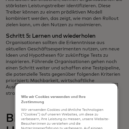
stärksten Leistungstreiber identifizieren. Diese
Treiber können zu einem prädiktiven Modell
kombiniert werden, das zeigt, wie man den Rollout
zielen kann, um den Nutzen zu maximieren.
Schritt 5: Lernen und wiederholen
Organisationen sollten die Erkenntnisse aus
aktuellen Geschäftsexperimenten nutzen, um neue
Ideen und Hypothesen für zukünftige Tests zu
inspirieren. Führende Organisationen gehen noch
einen Schritt weiter und schaffen eine Testpipeline,
die potenzielle Tests gegenüber folgenden Kriterien
priorisiert: Machbarkeit, wirtschaftliche
Auswirkungen, entscheidungsorientierte und
strategische Passung.
Wie wir Cookies verwenden und Ihre
Zustimmung
Wir verwenden Cookies und ähnliche Technologien
Blocker und
("Cookies") auf unseren Websites, um diese zu
verbessern, ihre Leistung zu messen, unsere Website-
Besucher:innen zu verstehen und die
Nutzer:innenerfahrung zu verbessern. Auf einigen