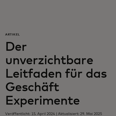
Für Sie
Für Unternehmen
ARTIKEL
Für die Welt
Der
unverzichtbare
Für Innovatoren
Leitfaden für das
Neuigkeiten und Trends
Geschäft
Experimente
Veröffentlicht: 15. April 2024 | Aktualisiert: 29. Mai 2025