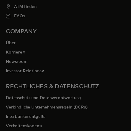
ATM finden
FAQs
COMPANY
Über
wird in einer neuen Registerkarte geöffnet
Karriere
Newsroom
wird in einer neuen Registerkarte geöffnet
Investor Relations
RECHTLICHES & DATENSCHUTZ
Datenschutz und Datenverantwortung
Verbindliche Unternehmensregeln (BCRs)
Interbankenentgelte
wird in einer neuen Registerkarte geöffnet
Verhaltenskodex