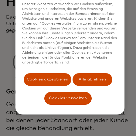
Herausforderungen
unserer Websites verwenden wir Cookies außerdem,
um Anzeigen zu schalten, die auf den Browsing-
Aktivitäten und Interessen der Benutzer:innen auf der
Es gibt einige Herausforderungen, denen
Website und anderen Websites basieren. Klicken Sie
Unternehmen im Geschäftsexperimentierprozess
unten auf "Cookies verwalten", um zu erfahren, welche
Cookies wir auf dieser Website verwenden und warum.
gegenüberstehen:
Sie können Ihre Einstellungen jederzeit ändern, indem
Sie den Link "Cookies verwalten" am unteren Rand des
Bildschirms nutzen (auf einigen Websites als Button
und nicht als Link verfügbar). Dazu gehört auch die
Ablehnung einiger oder aller Cookies, mit Ausnahme
derjenigen, die für das Funktionieren der Website
unbedingt erforderlich sind.
Cookies akzeptieren
Alle ablehnen
Genauigkeit
Cookies verwalten
Genaue Kontrollgruppen sind für gross
angelegte Initiativen schwer aufzubauen,
bei denen jeder Standort oder jeder Kunde
die gleiche Behandlung erhielt.