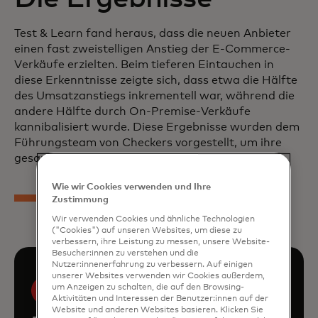
Test & Learn fand heraus, dass die neuen Anbieter
einen fast zweistelligen Anstieg der E-Commerce-
Verkäufe erzielten. Beim tieferen Eintauchen in
diese Erkenntnisse zeigte sich, dass etwa die Hälfte
des Umsatzanstiegs inkrementell war, während die
andere Hälfte durch On-Premise-Verkäufe
kannibalisiert wurde. Diese Ergebnisse wurden dem
Führungsteam von Checkers vorgestellt, um ihre
gesamte E-Commerce-Strategie zu unterstützen.
Wie wir Cookies verwenden und Ihre
Zustimmung
Wir verwenden Cookies und ähnliche Technologien
("Cookies") auf unseren Websites, um diese zu
verbessern, ihre Leistung zu messen, unsere Website-
Besucher:innen zu verstehen und die
Nutzer:innenerfahrung zu verbessern. Auf einigen
unserer Websites verwenden wir Cookies außerdem,
um Anzeigen zu schalten, die auf den Browsing-
Aktivitäten und Interessen der Benutzer:innen auf der
Website und anderen Websites basieren. Klicken Sie