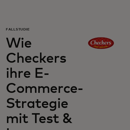
Für Sie
Für Unternehmen
FALLSTUDIE
Wie
Für die Welt
Checkers
Für Innovatoren
ihre E-
Commerce-
Neuigkeiten und Trends
Strategie
mit Test &