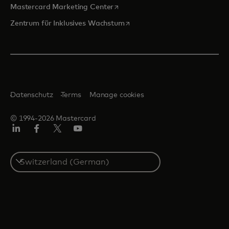
wird in einer neuen Registerkarte
Mastercard Marketing Center
wird in einer neuen Registerka
Zentrum für Inklusives Wachstum
Datenschutz
Terms
Manage cookies
© 1994-2026 Mastercard
Linkedin
Facebook
Twitter/X
Youtube
Select
a
country