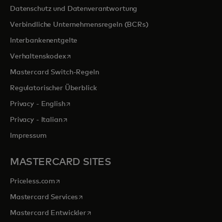
Datenschutz und Datenverantwortung
Verbindliche Unternehmensregeln (BCRs)
Interbankenentgelte
wird in einer neuen Registerkarte geöffnet
Verhaltenskodex
Mastercard Switch-Regeln
Regulatorischer Überblick
wird in einer neuen Registerkarte geöffnet
Privacy - English
wird in einer neuen Registerkarte geöffnet
Privacy - Italian
Impressum
MASTERCARD SITES
wird in einer neuen Registerkarte geöffnet
Priceless.com
wird in einer neuen Registerkarte geöffnet
Mastercard Services
wird in einer neuen Registerkarte geöffn
Mastercard Entwickler