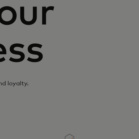
your
ess
d loyalty.