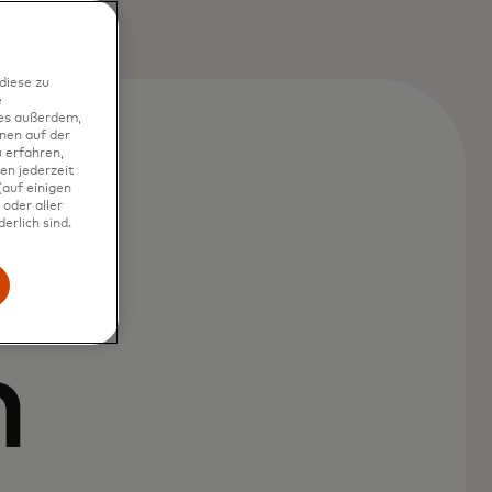
diese zu
e
ies außerdem,
nen auf der
 erfahren,
en jederzeit
auf einigen
oder aller
erlich sind.
n