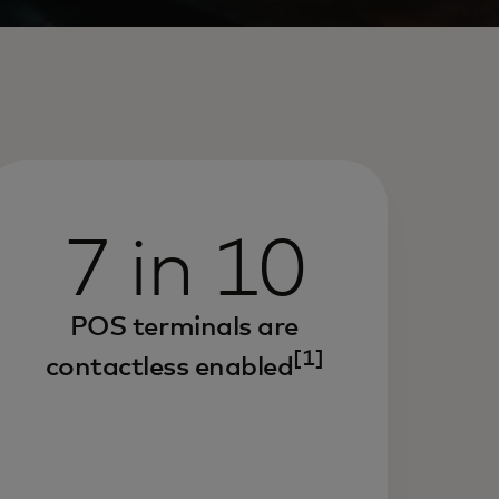
7 in 10
POS terminals are
[1]
contactless enabled