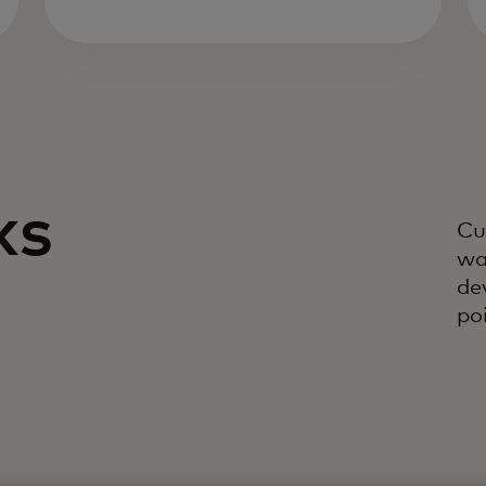
ks
Cu
wa
de
po