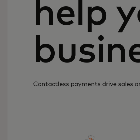
help 
busin
Contactless payments drive sales an