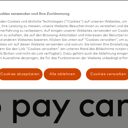
ookies verwenden und Ihre Zustimmung
den Cookies und ähnliche Technologien ("Cookies") auf unseren Websites, um 
, ihre Leistung zu messen, unsere Website-Besucher:innen zu verstehen und di
enerfahrung zu verbessern. Auf einigen unserer Websites verwenden wir Cook
 zu schalten, die auf den Browsing-Aktivitäten und Interessen der Benutzer:in
d anderen Websites basieren. Klicken Sie unten auf "Cookies verwalten", um zu
kies wir auf dieser Website verwenden und warum. Sie können Ihre Einstellung
dem Sie den Link "Cookies verwalten" am unteren Rand des Bildschirms nutzen (
s Button und nicht als Link verfügbar). Dazu gehört auch die Ablehnung einiger 
ver how
t Ausnahme derjenigen, die für das Funktionieren der Website unbedingt erford
Cookies akzeptieren
Alle ablehnen
Cookies verwalten
o pay ca