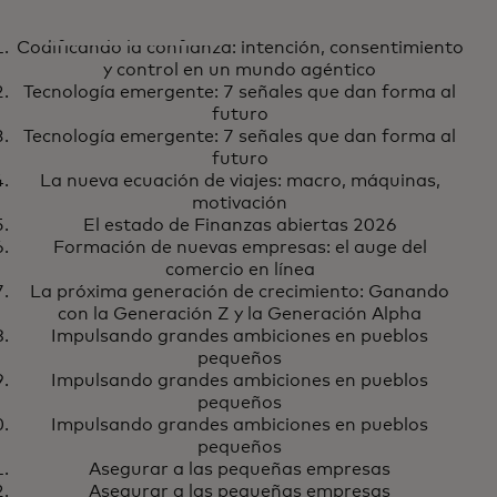
IA
Codificando la confianza: intención, consentimiento
Codificando la confianza:
Más información
y control en un mundo agéntico
intención, consentimiento y
Tecnología emergente: 7 señales que dan forma al
control en un mundo agéntico
futuro
Tecnología emergente: 7 señales que dan forma al
futuro
La nueva ecuación de viajes: macro, máquinas,
motivación
El estado de Finanzas abiertas 2026
Formación de nuevas empresas: el auge del
comercio en línea
La próxima generación de crecimiento: Ganando
con la Generación Z y la Generación Alpha
Impulsando grandes ambiciones en pueblos
pequeños
Impulsando grandes ambiciones en pueblos
pequeños
Impulsando grandes ambiciones en pueblos
pequeños
Asegurar a las pequeñas empresas
Asegurar a las pequeñas empresas