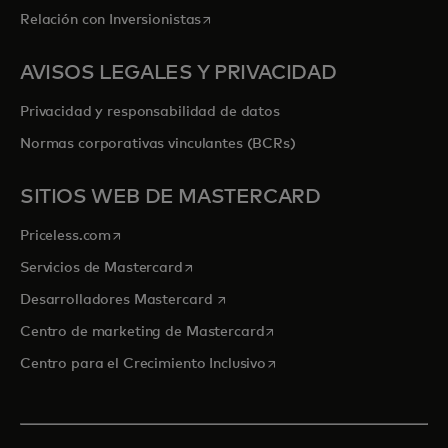
se abre en una pestaña nueva
Relación con Inversionistas
AVISOS LEGALES Y PRIVACIDAD
Privacidad y responsabilidad de datos
Normas corporativas vinculantes (BCRs)
SITIOS WEB DE MASTERCARD
se abre en una pestaña nueva
Priceless.com
se abre en una pestaña nueva
Servicios de Mastercard
se abre en una pestaña nueva
Desarrolladores Mastercard
se abre en una pestaña nu
Centro de marketing de Mastercard
se abre en una pestaña nu
Centro para el Crecimiento Inclusivo