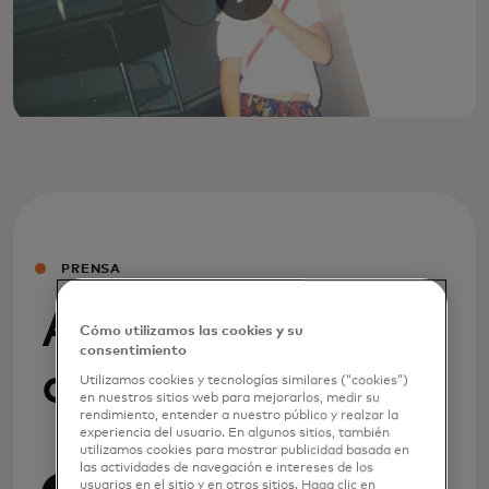
PRENSA
Anuncios de la
Cómo utilizamos las cookies y su
consentimiento
compañía
Utilizamos cookies y tecnologías similares (“cookies”)
en nuestros sitios web para mejorarlos, medir su
rendimiento, entender a nuestro público y realzar la
experiencia del usuario. En algunos sitios, también
utilizamos cookies para mostrar publicidad basada en
las actividades de navegación e intereses de los
usuarios en el sitio y en otros sitios. Haga clic en