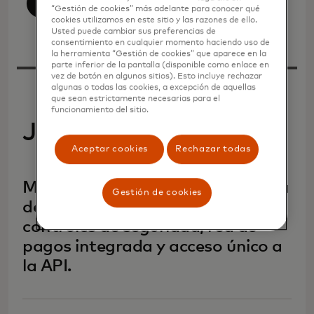
Ver todo
“Gestión de cookies” más adelante para conocer qué
cookies utilizamos en este sitio y las razones de ello.
Usted puede cambiar sus preferencias de
consentimiento en cualquier momento haciendo uso de
la herramienta “Gestión de cookies” que aparece en la
parte inferior de la pantalla (disponible como enlace en
vez de botón en algunos sitios). Esto incluye rechazar
algunas o todas las cookies, a excepción de aquellas
que sean estrictamente necesarias para el
funcionamiento del sitio.
Julio de 2026
Aceptar cookies
Rechazar todas
Mastercard amplía su plataforma
Gestión de cookies
de tarjetas virtuales con nuevos
controles de seguridad, red de
pagos integrada y acceso único a
la API.