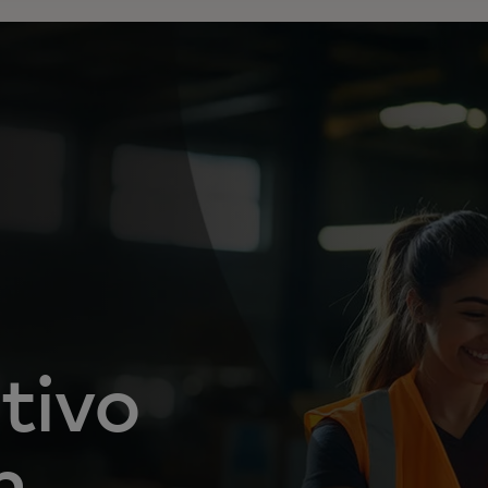
tivo
n