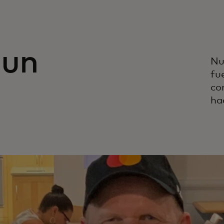
 un
Nu
fu
co
ha