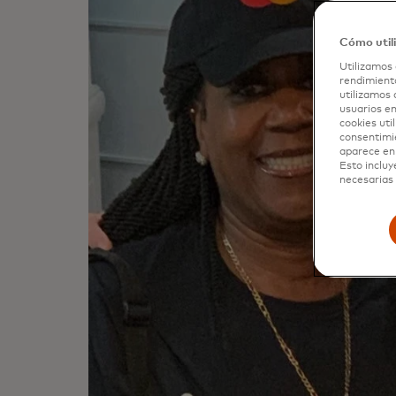
Cómo util
Utilizamos 
rendimiento
utilizamos 
usuarios en
cookies uti
consentimi
aparece en 
Esto incluy
necesarias 