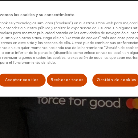
izamos las cookies y su consentimiento
cookies y tecnologías similares (“cookies”) en nuestros sitios web para mejorarl
, entender a nuestro público y realzar la experiencia del usuario. En algunos sit
cookies para mostrar publicidad basada en las actividades de navegación e inter
 el sitio y en otros sitios. Haga clic en “Gestión de cookies” más adelante para 
lizamos en este sitio y las razones de ello. Usted puede cambiar sus preferencia
ento en cualquier momento haciendo uso de la herramienta “Gestión de cookie
la parte inferior de la pantalla (disponible como enlace en vez de botón en algun
e rechazar algunas o todas las cookies, a excepción de aquellas que sean estri
para el funcionamiento del sitio.
Aceptar cookies
Rechazar todas
Gestión de cookies