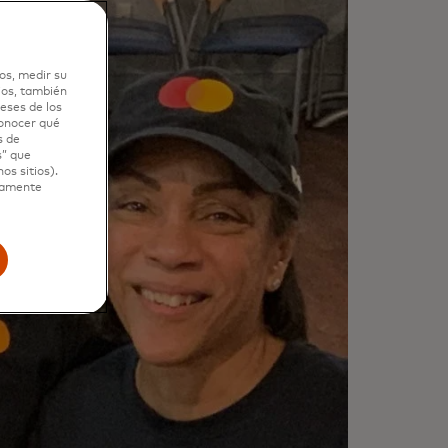
os, medir su
ios, también
eses de los
conocer qué
s de
s” que
os sitios).
ctamente