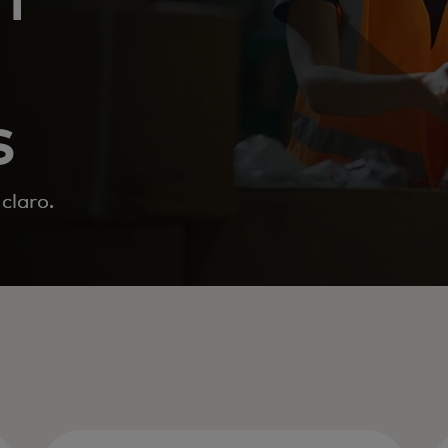
s
claro.