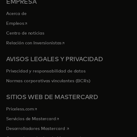
EMPRESA
Acerca de
se abre en una pestaña nueva
Empleos
Centro de noticias
se abre en una pestaña nueva
Relación con Inversionistas
AVISOS LEGALES Y PRIVACIDAD
Privacidad y responsabilidad de datos
Normas corporativas vinculantes (BCRs)
SITIOS WEB DE MASTERCARD
se abre en una pestaña nueva
Priceless.com
se abre en una pestaña nueva
Servicios de Mastercard
se abre en una pestaña nueva
Desarrolladores Mastercard