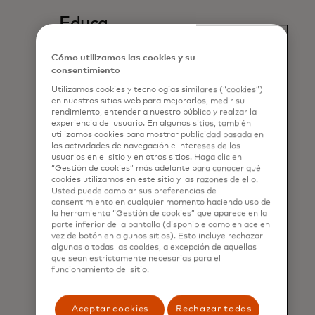
Educa
Permite a los titulares de tarjetas ver
Cómo utilizamos las cookies y su
y comprender su huella de carbono
consentimiento
estimada en función de sus compras.
Utilizamos cookies y tecnologías similares (“cookies”)
en nuestros sitios web para mejorarlos, medir su
rendimiento, entender a nuestro público y realzar la
experiencia del usuario. En algunos sitios, también
utilizamos cookies para mostrar publicidad basada en
las actividades de navegación e intereses de los
usuarios en el sitio y en otros sitios. Haga clic en
“Gestión de cookies” más adelante para conocer qué
cookies utilizamos en este sitio y las razones de ello.
Usted puede cambiar sus preferencias de
consentimiento en cualquier momento haciendo uso de
la herramienta “Gestión de cookies” que aparece en la
parte inferior de la pantalla (disponible como enlace en
vez de botón en algunos sitios). Esto incluye rechazar
algunas o todas las cookies, a excepción de aquellas
que sean estrictamente necesarias para el
funcionamiento del sitio.
Aceptar cookies
Rechazar todas