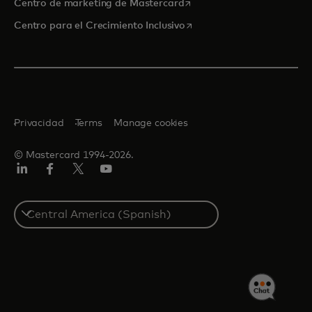
se abre en una pestaña nu
Centro de marketing de Mastercard
se abre en una pestaña nu
Centro para el Crecimiento Inclusivo
Privacidad
Terms
Manage cookies
© Mastercard 1994-2026.
LinkedIn
Facebook
Twitter/X
YouTube
Select
a
country