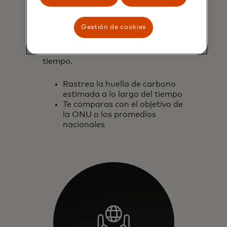
Supervisa
Permite a los titulares de tarjetas
Gestión de cookies
realizar un seguimiento de su
comportamiento a lo largo del
tiempo.
Rastrea la huella de carbono
estimada a lo largo del tiempo
Te comparas con el objetivo de
la ONU o los promedios
nacionales