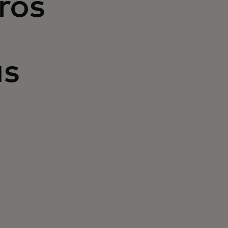
ros
ás