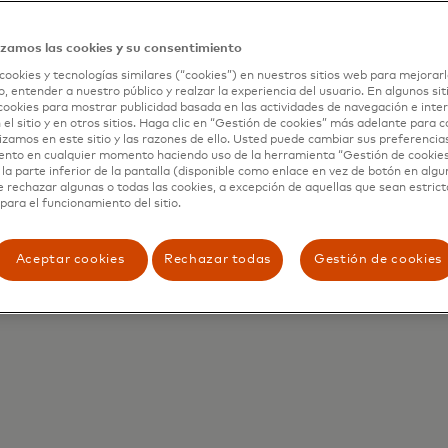
izamos las cookies y su consentimiento
cookies y tecnologías similares (“cookies”) en nuestros sitios web para mejorarl
, entender a nuestro público y realzar la experiencia del usuario. En algunos sit
cookies para mostrar publicidad basada en las actividades de navegación e inter
 el sitio y en otros sitios. Haga clic en “Gestión de cookies” más adelante para 
lizamos en este sitio y las razones de ello. Usted puede cambiar sus preferencia
ento en cualquier momento haciendo uso de la herramienta “Gestión de cookie
la parte inferior de la pantalla (disponible como enlace en vez de botón en algun
e rechazar algunas o todas las cookies, a excepción de aquellas que sean estri
para el funcionamiento del sitio.
Aceptar cookies
Rechazar todas
Gestión de cookies