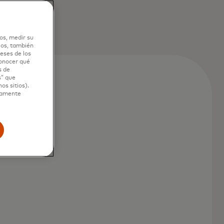
os, medir su
ios, también
eses de los
conocer qué
s de
s” que
os sitios).
ctamente