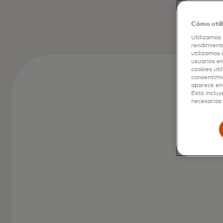
Cómo util
Utilizamos 
rendimiento
utilizamos 
usuarios en
cookies uti
consentimi
aparece en 
Esto incluy
necesarias 