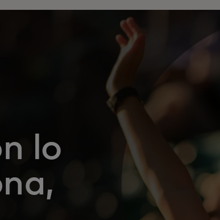
n lo
ona,