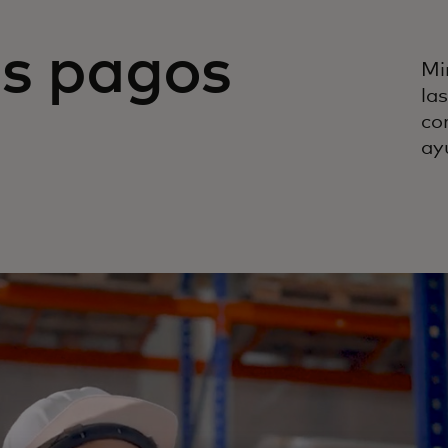
os pagos
Mi
la
co
ay