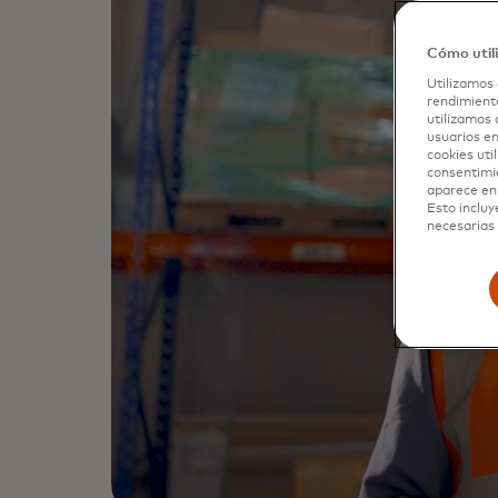
Cómo util
Utilizamos 
rendimiento
utilizamos 
usuarios en
cookies uti
consentimi
aparece en 
Esto incluy
necesarias 