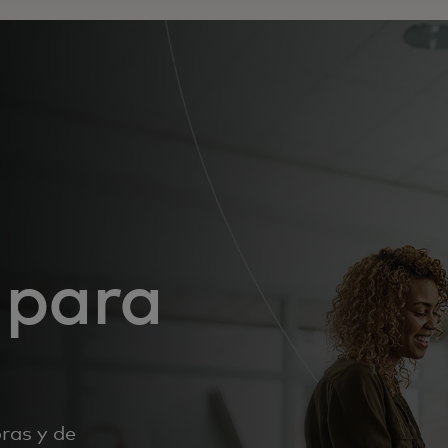
 para
ras y de