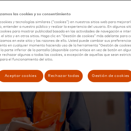
izamos las cookies y su consentimiento
cookies y tecnologías similares (“cookies”) en nuestros sitios web para mejorarl
, entender a nuestro público y realzar la experiencia del usuario. En algunos sit
cookies para mostrar publicidad basada en las actividades de navegación e inter
 el sitio y en otros sitios. Haga clic en “Gestión de cookies” más adelante para 
lizamos en este sitio y las razones de ello. Usted puede cambiar sus preferencia
ento en cualquier momento haciendo uso de la herramienta “Gestión de cookie
la parte inferior de la pantalla (disponible como enlace en vez de botón en algun
e rechazar algunas o todas las cookies, a excepción de aquellas que sean estri
para el funcionamiento del sitio.
Aceptar cookies
Rechazar todas
Gestión de cookies