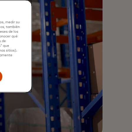
os, medir su
ios, también
eses de los
conocer qué
s de
s” que
os sitios).
ctamente