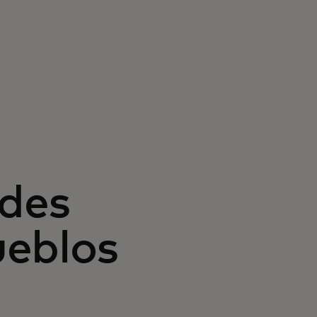
des
ueblos