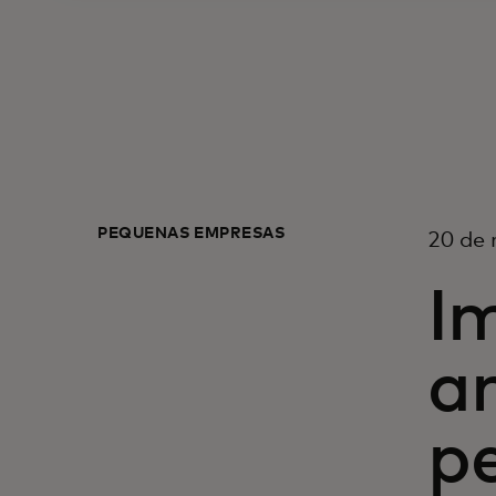
PEQUEÑAS EMPRESAS
20 de
I
a
p