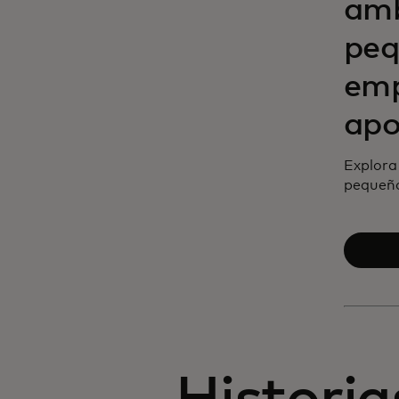
amb
peq
emp
apo
Explora
pequeño