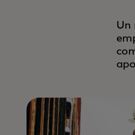
Un 
emp
com
apo