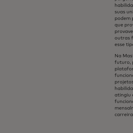
habilid
suas un
podem p
que pro
provave
outras 
esse ti
Na Mast
futuro,
platafo
funcion
projeto
habilid
atingiu
funcion
mensalm
carreira