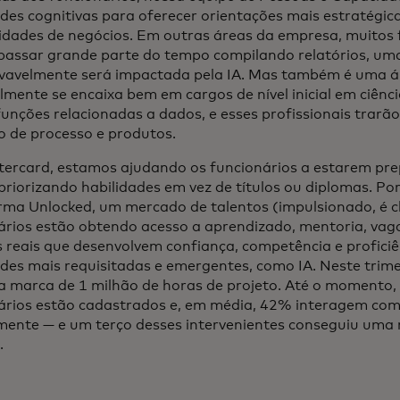
ades cognitivas para oferecer orientações mais estratégic
idades de negócios. Em outras áreas da empresa, muitos f
assar grande parte do tempo compilando relatórios, uma
vavelmente será impactada pela IA. Mas também é uma ár
lmente se encaixa bem em cargos de nível inicial em ciênc
funções relacionadas a dados, e esses profissionais trarã
po de processo e produtos.
ercard, estamos ajudando os funcionários a estarem pr
 priorizando habilidades em vez de títulos ou diplomas. Po
rma Unlocked, um mercado de talentos (impulsionado, é cl
ários estão obtendo acesso a aprendizado, mentoria, vag
s reais que desenvolvem confiança, competência e proficiê
ades mais requisitadas e emergentes, como IA. Neste trim
 a marca de 1 milhão de horas de projeto. Até o momento
ários estão cadastrados e, em média, 42% interagem co
ente — e um terço desses intervenientes conseguiu uma
.