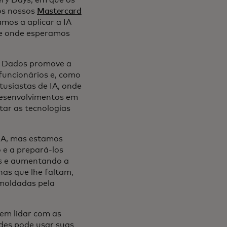
os nossos
Mastercard
mos a aplicar a IA
, e onde esperamos
de Dados promove a
funcionários e, como
usiastas de IA, onde
desenvolvimentos em
tar as tecnologias
IA, mas estamos
e a prepará-los
os e aumentando a
as que lhe faltam,
 moldadas pela
em lidar com as
des pode usar suas