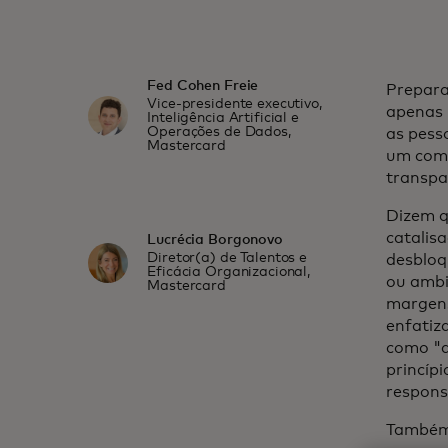
Fed Cohen Freie
Preparar
Vice-presidente executivo,
apenas 
Inteligência Artificial e
Operações de Dados,
as pess
Mastercard
um comp
transpa
Dizem q
catalis
Lucrécia Borgonovo
Diretor(a) de Talentos e
desbloq
Eficácia Organizacional,
ou ambi
Mastercard
margens
enfatiz
como "a
princíp
respons
Também 