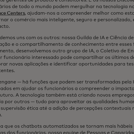
ários de todo o mundo podem mergulhar na tecnologia n
nce Centers
, ajudam-nos a compreender melhor como esta
rnar o comércio mais inteligente, seguro e personalizado
pacto.
demos uns com os outros: nossa Guilda de IA e Ciência 
ação e o compartilhamento de conhecimento entre esses 
ento, desenvolvemos outro grupo de IA, o Coletivo de Ent
r funcionário interessado pode compartilhar os últimos 
orar novas aplicações e identificar oportunidades para tes
centes.
engane — há funções que podem ser transformadas pela 
dos em ajudar os funcionários a compreender o impacto 
futuro. A tecnologia também está criando novos empreg
 por outros — tudo para aproveitar as qualidades human
 supervisão ética até a adição de percepções contextuais
.
a que os chatbots automatizados se tornam mais hábeis 
as dos funcionários, nossa equipe de Pessoas e Capacida