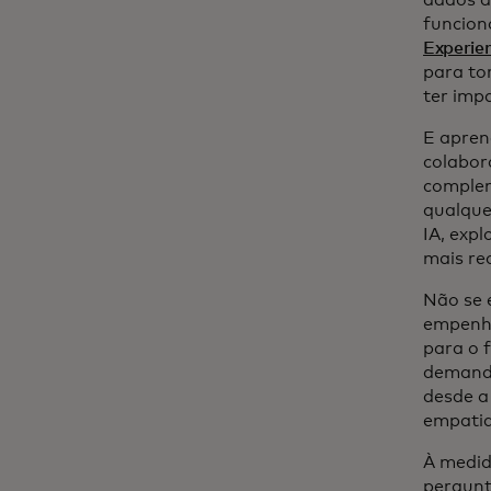
funcion
Experie
para to
ter im
E apren
colabor
complem
qualque
IA, expl
mais re
Não se 
empenha
para o 
demanda
desde a
empatia
À medid
pergunt