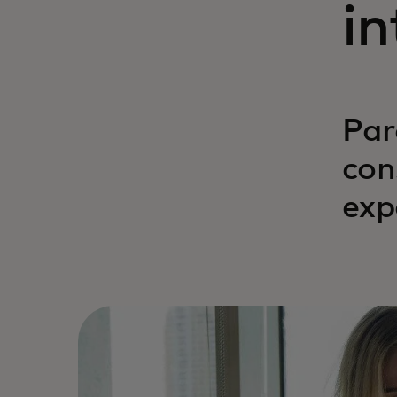
in
Par
con
exp