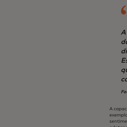
A
d
di
E
q
c
Fe
A capac
exemplo
sentime