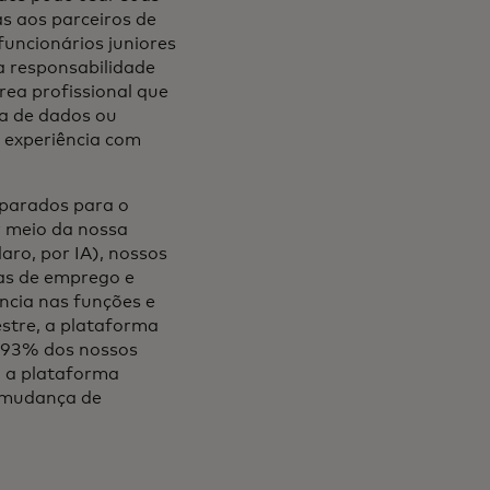
as aos parceiros de
uncionários juniores
 responsabilidade
ea profissional que
ia de dados ou
o experiência com
eparados para o
r meio da nossa
aro, por IA), nossos
as de emprego e
ncia nas funções e
estre, a plataforma
, 93% dos nossos
m a plataforma
 mudança de