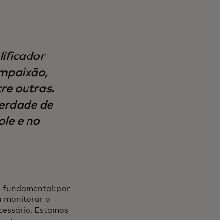
ificador
mpaixão,
tre outras.
verdade de
le e no
 fundamental: por
a monitorar o
cessário. Estamos