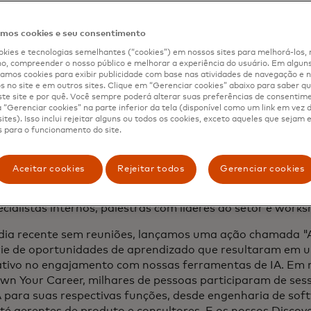
esponsável da IA, como ampliar suas capacidades com IA e
 as implicações da IA para a força de trabalho e, em part
os.
os cookies e seu consentimento
kies e tecnologias semelhantes (“cookies”) em nossos sites para melhorá-los, 
, compreender o nosso público e melhorar a experiência do usuário. Em alguns 
mos cookies para exibir publicidade com base nas atividades de navegação e n
dizado contínuo — e adaptação constan
s no site e em outros sites. Clique em “Gerenciar cookies” abaixo para saber qu
te site e por quê. Você sempre poderá alterar suas preferências de consentim
“Gerenciar cookies” na parte inferior da tela (disponível como um link em vez
lvemos uma estratégia em níveis para garantir que nosso
ites). Isso inclui rejeitar alguns ou todos os cookies, exceto aqueles que sejam
preparados, independentemente de onde estejam em sua 
 para o funcionamento do site.
que desempenham. Nosso primeiro e mais fundamental ní
ncionários começa com a construção de conhecimento em 
Aceitar cookies
Rejeitar todos
Gerenciar cookies
ificação de ferramentas de IA de nível empresarial por me
zagem de IA online, sessões de aprendizagem presenciais e
cialistas internos, palestras com líderes do setor e works
ia recente sem reuniões, lançamos uma ação chamada "A
ie de oportunidades de aprendizado que resultaram em
cativo no engajamento com nossas ferramentas de IA. Em
wn Your Career, milhares de pessoas participaram de ses
A para suas respectivas funções, desde engenharia de soft
té gerentes de produto e consultores. E os nossos Discov