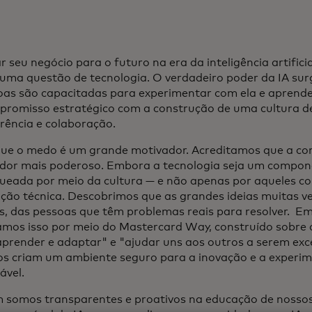
 seu negócio para o futuro na era da inteligência artifici
uma questão de tecnologia. O verdadeiro poder da IA su
oas são capacitadas para experimentar com ela e aprender
romisso estratégico com a construção de uma cultura de
rência e colaboração.
ue o medo é um grande motivador. Acreditamos que a co
ador mais poderoso. Embora a tecnologia seja um componen
ueada por meio da cultura — e não apenas por aqueles co
ção técnica. Descobrimos que as grandes ideias muitas v
, das pessoas que têm problemas reais para resolver. E
amos isso por meio do Mastercard Way, construído sobr
prender e adaptar" e "ajudar uns aos outros a serem exce
ios criam um ambiente seguro para a inovação e a experi
ável.
somos transparentes e proativos na educação de nossos