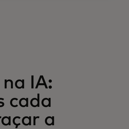
 na IA:
s cada
raçar a