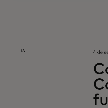
IA
4 de 
Co
C
fu