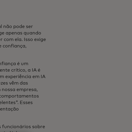
al não pode ser
rge apenas quando
 com ela. Isso exige
 confiança,
nfiança é um
te crítico, a IA é
m experiência em IA
ezes vêm das
m nossa empresa,
e comportamentos
lentes". Esses
mentação
 funcionários sobre