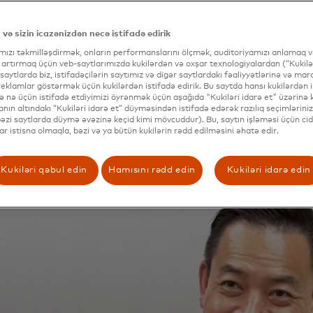
ys
də
il
 və sizin icazənizdən necə istifadə edirik
öy
ımızı təkmilləşdirmək, onların performanslarını ölçmək, auditoriyamızı anlamaq və
 artırmaq üçün veb-saytlarımızda kukilərdən və oxşar texnologiyalardan (“Kukilər
 saytlarda biz, istifadəçilərin saytımız və digər saytlardakı fəaliyyətlərinə və mar
eklamlar göstərmək üçün kukilərdən istifadə edirik. Bu saytda hansı kukilərdən i
və nə üçün istifadə etdiyimizi öyrənmək üçün aşağıda "Kukiləri idarə et" üzərinə kl
nın altındakı “Kukiləri idarə et” düyməsindən istifadə edərək razılıq seçimləriniz
(bəzi saytlarda düymə əvəzinə keçid kimi mövcuddur). Bu, saytın işləməsi üçün cid
lar istisna olmaqla, bəzi və ya bütün kukilərin rədd edilməsini əhatə edir.
Kukiləri qəbul edin
Hamısını rədd edin
Kukiləri idarə edin