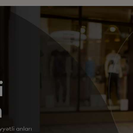
i
n
yətli anları