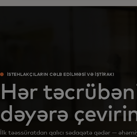
İSTEHLAKÇILARIN CƏLB EDILMƏSI VƏ İŞTIRAKI
Hər təcrübən
dəyərə çeviri
İlk təəssüratdan qalıcı sədaqətə qədər — əhəmiy