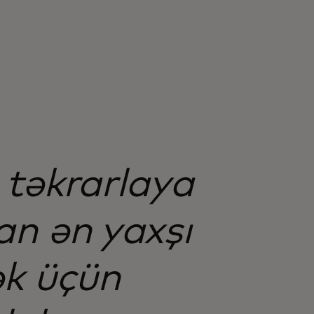
 təkrarlaya
an ən yaxşı
ək üçün