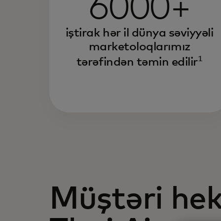
6000+
iştirak hər il dünya səviyyəli
marketoloqlarımız
1
tərəfindən təmin edilir
Müştəri hek