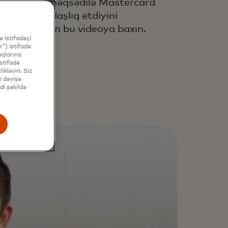
yişdirmək məqsədilə Mastercard
ə necə əməkdaşlıq etdiyini
rənmək üçün bu videoya baxın.
 istifadəçi
”) istifadə
aqlarına
stifadə
ikləyin. Siz
i dəyişə
di şəkildə