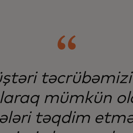
üştəri təcrübəmizi
 olaraq mümkün ol
ələri təqdim etm