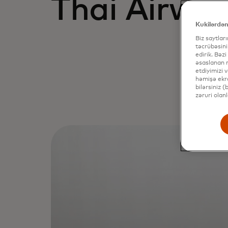
Thai Airwa
Kukilərdən
Biz saytlar
təcrübəsini
edirik. Bəzi
əsaslanan r
etdiyimizi 
həmişə ekra
bilərsiniz 
zəruri olan