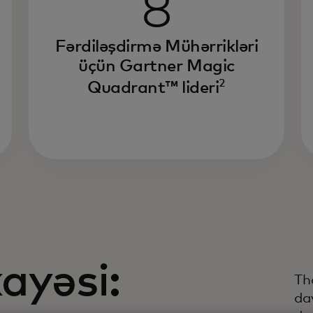
8
Sə
mü
Fərdiləşdirmə Mühərrikləri
te
üçün Gartner Magic
hə
2
qar
Quadrant™ lideri
tə
və
dəy
ayəsi:
Th
da