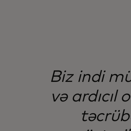
Biz indi m
və ardıcıl
təcrüb