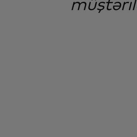
müştəri