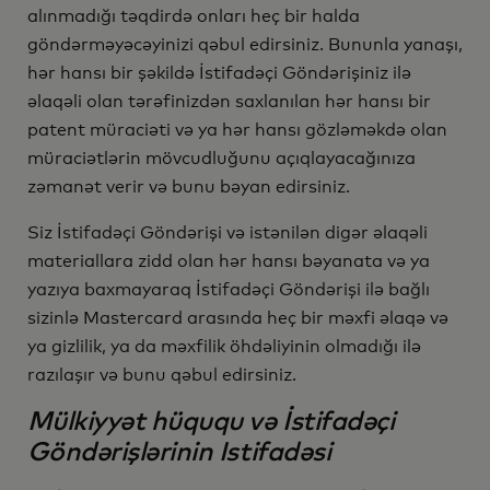
alınmadığı təqdirdə onları heç bir halda
göndərməyəcəyinizi qəbul edirsiniz. Bununla yanaşı,
hər hansı bir şəkildə İstifadəçi Göndərişiniz ilə
əlaqəli olan tərəfinizdən saxlanılan hər hansı bir
patent müraciəti və ya hər hansı gözləməkdə olan
müraciətlərin mövcudluğunu açıqlayacağınıza
zəmanət verir və bunu bəyan edirsiniz.
Siz İstifadəçi Göndərişi və istənilən digər əlaqəli
materiallara zidd olan hər hansı bəyanata və ya
yazıya baxmayaraq İstifadəçi Göndərişi ilə bağlı
sizinlə Mastercard arasında heç bir məxfi əlaqə və
ya gizlilik, ya da məxfilik öhdəliyinin olmadığı ilə
razılaşır və bunu qəbul edirsiniz.
Mülkiyyət hüququ və İstifadəçi
Göndərişlərinin Istifadəsi