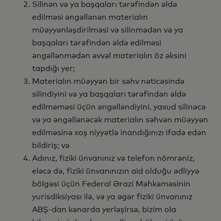
Silinən və ya başqaları tərəfindən əldə
edilməsi əngəllənən materialın
müəyyənləşdirilməsi və silinmədən və ya
başqaları tərəfindən əldə edilməsi
əngəllənmədən əvvəl materialın öz əksini
tapdığı yer;
Materialın müəyyən bir səhv nəticəsində
silindiyini və ya başqaları tərəfindən əldə
edilməməsi üçün əngəlləndiyini, yaxud silinəcə
və ya əngəllənəcək materialın səhvən müəyyən
edilməsinə xoş niyyətlə inandığınızı ifadə edən
bildiriş; və
Adınız, fiziki ünvanınız və telefon nömrəniz,
eləcə də, fiziki ünvanınızın aid olduğu ədliyyə
bölgəsi üçün Federal Ərazi Məhkəməsinin
yurisdiksiyası ilə, və ya əgər fiziki ünvanınız
ABŞ-dan kənarda yerləşirsə, bizim ola