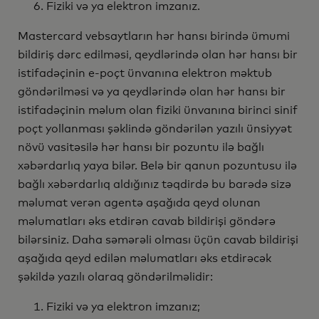
Fiziki və ya elektron imzanız.
Mastercard vebsaytların hər hansı birində ümumi
bildiriş dərc edilməsi, qeydlərində olan hər hansı bir
istifadəçinin e-poçt ünvanına elektron məktub
göndərilməsi və ya qeydlərində olan hər hansı bir
istifadəçinin məlum olan fiziki ünvanına birinci sinif
poçt yollanması şəklində göndərilən yazılı ünsiyyət
növü vasitəsilə hər hansı bir pozuntu ilə bağlı
xəbərdarlıq yaya bilər. Belə bir qanun pozuntusu ilə
bağlı xəbərdarlıq aldığınız təqdirdə bu barədə sizə
məlumat verən agentə aşağıda qeyd olunan
məlumatları əks etdirən cavab bildirişi göndərə
bilərsiniz. Daha səmərəli olması üçün cavab bildirişi
aşağıda qeyd edilən məlumatları əks etdirəcək
şəkildə yazılı olaraq göndərilməlidir:
Fiziki və ya elektron imzanız;