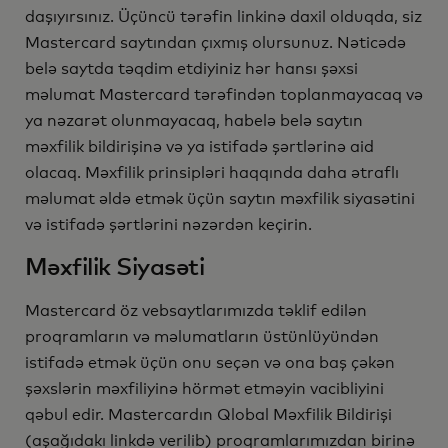
daşıyırsınız. Üçüncü tərəfin linkinə daxil olduqda, siz
Mastercard saytından çıxmış olursunuz. Nəticədə
belə saytda təqdim etdiyiniz hər hansı şəxsi
məlumat Mastercard tərəfindən toplanmayacaq və
ya nəzarət olunmayacaq, habelə belə saytın
məxfilik bildirişinə və ya istifadə şərtlərinə aid
olacaq. Məxfilik prinsipləri haqqında daha ətraflı
məlumat əldə etmək üçün saytın məxfilik siyasətini
və istifadə şərtlərini nəzərdən keçirin.
Məxfilik Siyasəti
Mastercard öz vebsaytlarımızda təklif edilən
proqramların və məlumatların üstünlüyündən
istifadə etmək üçün onu seçən və ona baş çəkən
şəxslərin məxfiliyinə hörmət etməyin vacibliyini
qəbul edir. Mastercardın Qlobal Məxfilik Bildirişi
(aşağıdakı linkdə verilib) proqramlarımızdan birinə