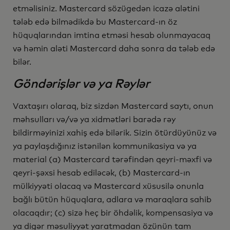
etməlisiniz. Mastercard sözügedən icazə alətini
tələb edə bilmədikdə bu Mastercard-ın öz
hüquqlarından imtina etməsi hesab olunmayacaq
və həmin aləti Mastercard daha sonra da tələb edə
bilər.
Göndərişlər və ya Rəylər
Vaxtaşırı olaraq, biz sizdən Mastercard saytı, onun
məhsulları və/və ya xidmətləri barədə rəy
bildirməyinizi xahiş edə bilərik. Sizin ötürdüyünüz və
ya paylaşdığınız istənilən kommunikasiya və ya
material (a) Mastercard tərəfindən qeyri-məxfi və
qeyri-şəxsi hesab ediləcək, (b) Mastercard-ın
mülkiyyəti olacaq və Mastercard xüsusilə onunla
bağlı bütün hüquqlara, adlara və maraqlara sahib
olacaqdır; (c) sizə heç bir öhdəlik, kompensasiya və
ya digər məsuliyyət yaratmadan özünün tam