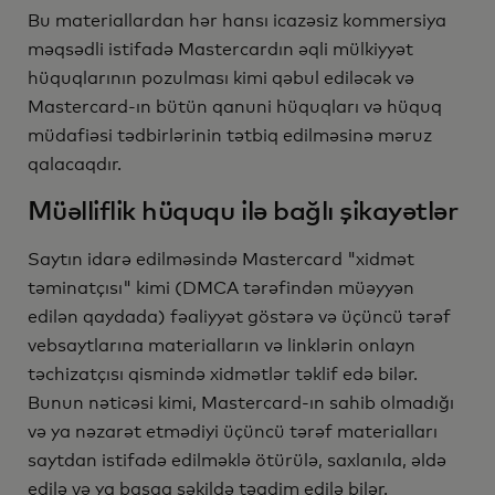
Bu materiallardan hər hansı icazəsiz kommersiya
məqsədli istifadə Mastercardın əqli mülkiyyət
hüquqlarının pozulması kimi qəbul ediləcək və
Mastercard-ın bütün qanuni hüquqları və hüquq
müdafiəsi tədbirlərinin tətbiq edilməsinə məruz
qalacaqdır.
Müəlliflik hüququ ilə bağlı şikayətlər
Saytın idarə edilməsində Mastercard "xidmət
təminatçısı" kimi (DMCA tərəfindən müəyyən
edilən qaydada) fəaliyyət göstərə və üçüncü tərəf
vebsaytlarına materialların və linklərin onlayn
təchizatçısı qismində xidmətlər təklif edə bilər.
Bunun nəticəsi kimi, Mastercard-ın sahib olmadığı
və ya nəzarət etmədiyi üçüncü tərəf materialları
saytdan istifadə edilməklə ötürülə, saxlanıla, əldə
edilə və ya başqa şəkildə təqdim edilə bilər.