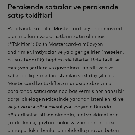
Pərakəndə satıcılar və pərakəndə
satış təklifləri
Pərakəndə satıcılar Mastercard saytında mövcud
olan malların və xidmətlərin satın alınması
("Təkliflər") üçün Mastercard-a müəyyən
endirimlər, imtiyazlar və ya digər gəlirlər (məsələn,
pulsuz tədarük) təqdim edə bilərlər. Belə Təkliflər
müəyyən şərtlərə və qaydalara tabedir və sizə
xəbərdarlıq etmədən istənilən vaxt dəyişilə bilər.
Mastercard bu təkliflərə münasibətdə sizinlə
pərakəndə satıcı arasında baş vermis hər hansı bir
qarşılıqlı əlaqə nəticəsində yaranan istənilən itkiyə
və ya zərərə görə məsuliyyət daşımır. Burada
göstərilənlər istisna olmaqla, mal və xidmətlərin
çatdırılması, qaytarılmalar və zəmanətlər daxil
olmaqla, lakin bunlarla məhdudlaşmayan bütün