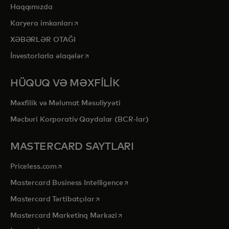
Haqqımızda
opens in a new tab
Karyera imkanları
XƏBƏRLƏR OTAĞI
opens in a new tab
İnvestorlarla əlaqələr
HÜQUQ VƏ MƏXFİLİK
Məxfilik və Məlumat Məsuliyyəti
Məcburi Korporativ Qaydalar (BCR-lar)
MASTERCARD SAYTLARI
opens in a new tab
Priceless.com
opens in a new tab
Mastercard Business Intelligence
opens in a new tab
Mastercard Tərtibatçılar
opens in a new tab
Mastercard Marketinq Mərkəzi