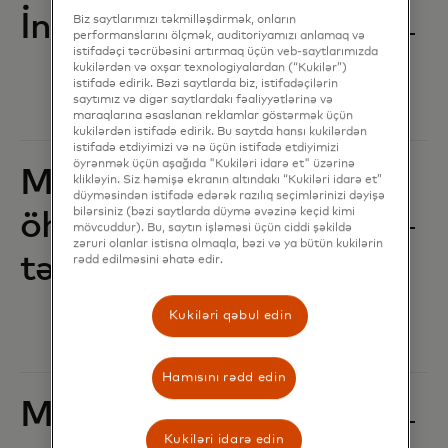
İnsan hüquqları
Biz saytlarımızı təkmilləşdirmək, onların
performanslarını ölçmək, auditoriyamızı anlamaq və
istifadəçi təcrübəsini artırmaq üçün veb-saytlarımızda
kukilərdən və oxşar texnologiyalardan (“Kukilər”)
istifadə edirik. Bəzi saytlarda biz, istifadəçilərin
saytımız və digər saytlardakı fəaliyyətlərinə və
maraqlarına əsaslanan reklamlar göstərmək üçün
kukilərdən istifadə edirik. Bu saytda hansı kukilərdən
istifadə etdiyimizi və nə üçün istifadə etdiyimizi
öyrənmək üçün aşağıda "Kukiləri idarə et" üzərinə
Məxfilik, məlumat
klikləyin. Siz həmişə ekranın altındakı “Kukiləri idarə et”
düyməsindən istifadə edərək razılıq seçimlərinizi dəyişə
bilərsiniz (bəzi saytlarda düymə əvəzinə keçid kimi
öhdəliyi və
mövcuddur). Bu, saytın işləməsi üçün ciddi şəkildə
zəruri olanlar istisna olmaqla, bəzi və ya bütün kukilərin
təhlükəsizlik
rədd edilməsini əhatə edir.
Kukiləri qəbul edin
Hamısını rədd edin
Məsuliyyətli təchizat
Kukiləri idarə edin