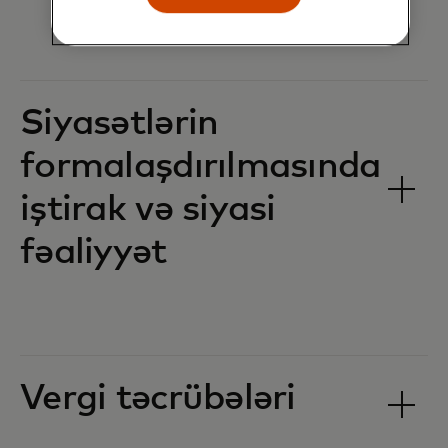
Siyasətlərin
formalaşdırılmasında
iştirak və siyasi
fəaliyyət
Vergi təcrübələri