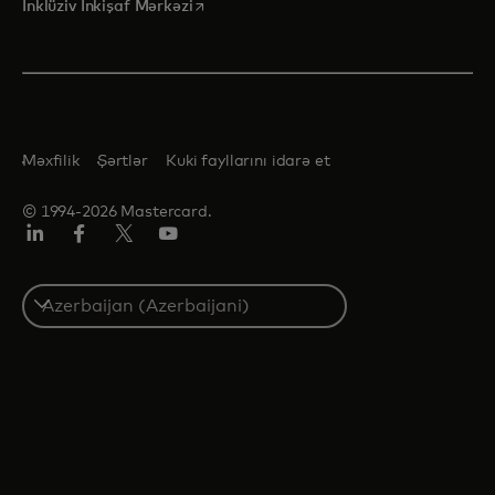
opens in a new tab
İnklüziv İnkişaf Mərkəzi
Məxfilik
Şərtlər
Kuki fayllarını idarə et
© 1994-2026 Mastercard.
Linkedin
Facebook
Twitter/X
Youtube
Select
a
country