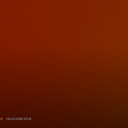
Sizin üçün
Biznes üçün
Dünya üçün
Yenilikçilər üçün
Xəbərlər və trendlər
HAQQIMIZDA