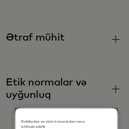
Ətraf mühit
Etik normalar və
uyğunluq
Kukilərdən və sizin icazənizdən necə
istifadə edirik