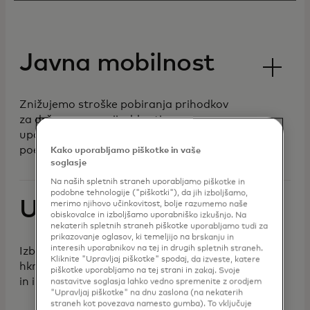
Javna mobilnost
Znižujemo stroške pobiranja prihodkov
za državne agencije, hkrati pa
uporabnikom zagotavljamo
poenostavljeno izkušnjo.
Kako uporabljamo piškotke in vaše
soglasje
Na naših spletnih straneh uporabljamo piškotke in
podobne tehnologije ("piškotki"), da jih izboljšamo,
Uporaba cest
merimo njihovo učinkovitost, bolje razumemo naše
obiskovalce in izboljšamo uporabniško izkušnjo. Na
nekaterih spletnih straneh piškotke uporabljamo tudi za
prikazovanje oglasov, ki temeljijo na brskanju in
interesih uporabnikov na tej in drugih spletnih straneh.
Izboljšanje izkušnje voznikov ob
Kliknite "Upravljaj piškotke" spodaj, da izveste, katere
hkratnem zmanjšanju stroškov zbiranja
piškotke uporabljamo na tej strani in zakaj. Svoje
in izgub pri prihodkih
nastavitve soglasja lahko vedno spremenite z orodjem
"Upravljaj piškotke" na dnu zaslona (na nekaterih
straneh kot povezava namesto gumba). To vključuje