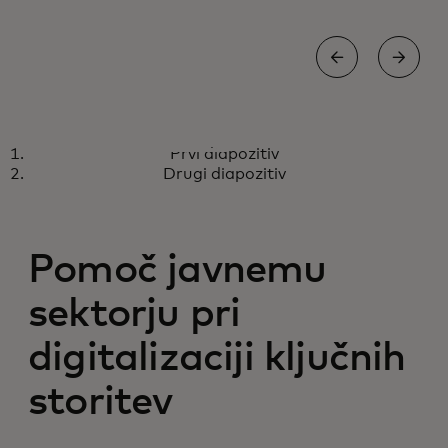
LINKEDIN
Prvi diapozitiv
Bodite na tekočem z našimi
opens in a new tab
Spremljajte nas
Drugi diapozitiv
najnovejšimi novicami, dogodki
in obvestili
Pomoč javnemu
sektorju pri
digitalizaciji ključnih
storitev