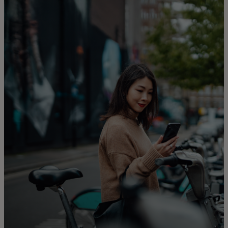
Zate
Za podjetja
Za svet
Za inovatorje
Novice in trendi