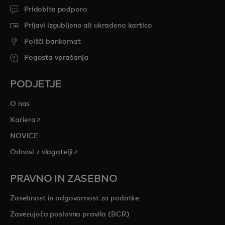
Pridobite podporo
Prijavi izgubljeno ali ukradeno kartico
Poišči bankomat
Pogosta vprašanja
PODJETJE
O nas
opens in a new tab
Kariera
NOVICE
opens in a new tab
Odnosi z vlagatelji
PRAVNO IN ZASEBNO
Zasebnost in odgovornost za podatke
Zavezujoča poslovna pravila (BCR)