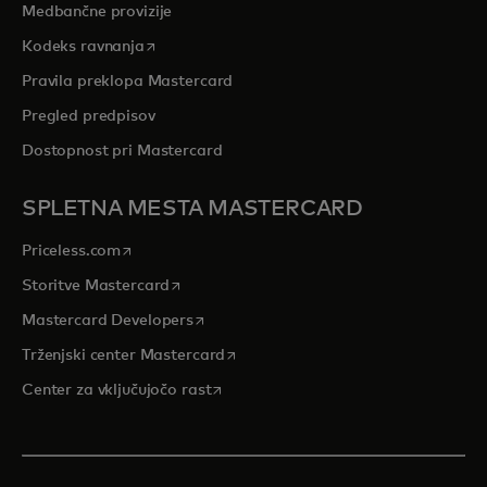
Medbančne provizije
opens in a new tab
Kodeks ravnanja
Pravila preklopa Mastercard
Pregled predpisov
Dostopnost pri Mastercard
SPLETNA MESTA MASTERCARD
opens in a new tab
Priceless.com
opens in a new tab
Storitve Mastercard
opens in a new tab
Mastercard Developers
opens in a new tab
Trženjski center Mastercard
opens in a new tab
Center za vključujočo rast