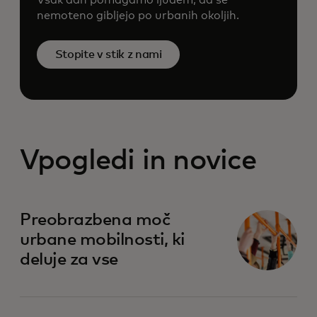
nemoteno gibljejo po urbanih okoljih.
Stopite v stik z nami
Vpogledi in novice
opens in a new tab
Preobrazbena moč
urbane mobilnosti, ki
deluje za vse