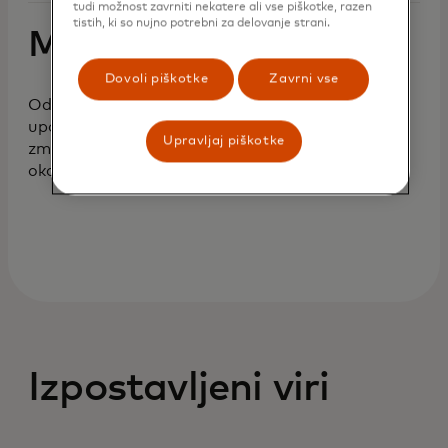
tudi možnost zavrniti nekatere ali vse piškotke, razen
tistih, ki so nujno potrebni za delovanje strani.
Mikromobilnost
Dovoli piškotke
Zavrni vse
Odpravljanje ovir za vstop, izboljšanje
uporabniške izkušnje ob hkratnem
Upravljaj piškotke
zmanjševanju hrupa in onesnaževanja
okolja.
Izpostavljeni viri