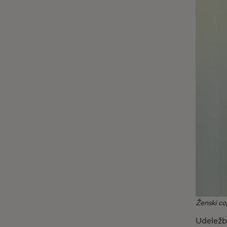
Ženski c
Udeležb