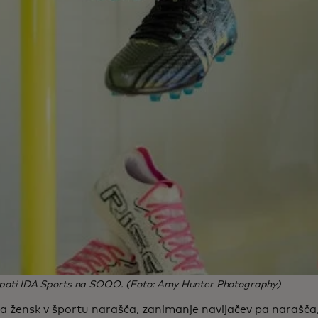
opati IDA Sports na SOOO. (Foto: Amy Hunter Photography)
a žensk v športu narašča, zanimanje navijačev pa narašča