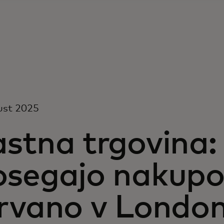
ust 2025
stna trgovina:
osegajo nakupo
irvano v Londo