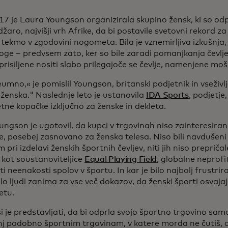
17 je Laura Youngson organizirala skupino žensk, ki so od
žaro, najvišji vrh Afrike, da bi postavile svetovni rekord z
 tekmo v zgodovini nogometa. Bila je vznemirljiva izkušnja, 
oge – predvsem zato, ker so bile zaradi pomanjkanja čevlje
prisiljene nositi slabo prilegajoče se čevlje, namenjene mo
eumno,« je pomislil Youngson, britanski podjetnik in vseživl
 ženska." Naslednje leto je ustanovila
IDA Sports
, podjetje,
ne kopačke izključno za ženske in dekleta.
ungson je ugotovil, da kupci v trgovinah niso zainteresira
e, posebej zasnovano za ženska telesa. Niso bili navdušen
pri izdelavi ženskih športnih čevljev, niti jih niso prepričal
 kot soustanoviteljice
Equal Playing Field
, globalne neprofit
ti neenakosti spolov v športu. In kar je bilo najbolj frustrira
lo ljudi zanima za vse več dokazov, da ženski športi osvaja
etu.
i je predstavljati, da bi odprla svojo športno trgovino samo
nj podobno športnim trgovinam, v katere morda ne čutiš, 