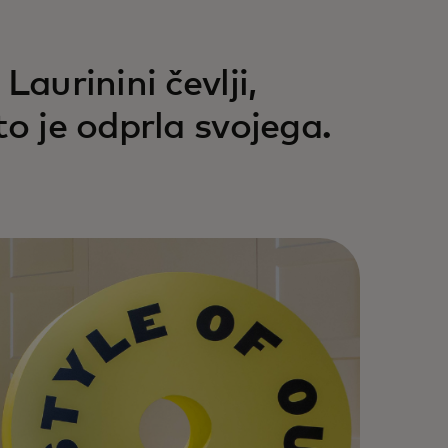
Laurinini čevlji,
to je odprla svojega.