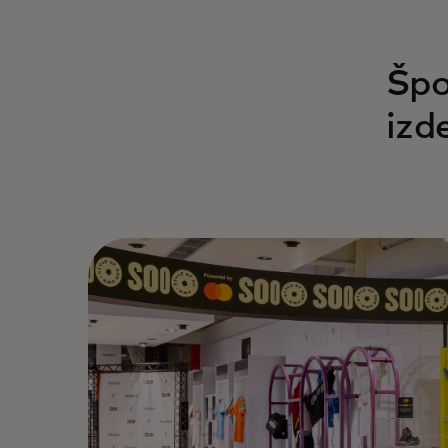
Špo
izd