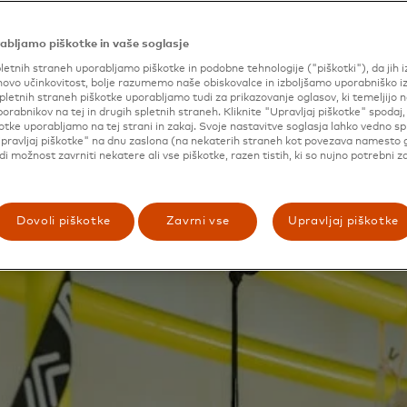
je, »in bolj kot to, da lahko vstopiš noter in se počutiš, ko
.«
abljamo piškotke in vaše soglasje
st, da svoje sanje spremeni v resničnost, se je ponudila v 
letnih straneh uporabljamo piškotke in podobne tehnologije ("piškotki"), da jih 
ovo učinkovitost, bolje razumemo naše obiskovalce in izboljšamo uporabniško i
o je londonski mestni svet Westminsterja objavil natečaj z
pletnih straneh piškotke uporabljamo tudi za prikazovanje oglasov, ki temeljijo n
 da predlagajo koncepte maloprodaje. Zmagovalec bi preje
porabnikov na tej in drugih spletnih straneh. Kliknite "Upravljaj piškotke" spodaj,
 pojavne različice svoje trgovine. Mastercard, dolgoletni 
otke uporabljamo na tej strani in zakaj. Svoje nastavitve soglasja lahko vedno s
pravljaj piškotke" na dnu zaslona (na nekaterih straneh kot povezava namesto 
v Združenem kraljestvu in malih podjetij po vsem svetu, je
udi možnost zavrniti nekatere ali vse piškotke, razen tistih, ki so nujno potrebni z
nova in njena ekipa pri IDA pripravita načrt za
Style of O
Dovoli piškotke
Zavrni vse
Upravljaj piškotke