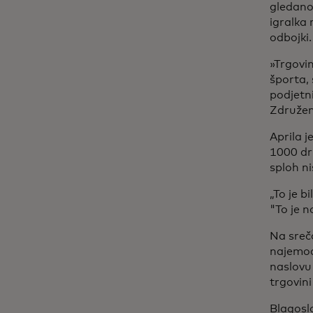
gledano
igralka 
odbojki.
»Trgovi
športa,
podjetni
Združeno
Aprila 
1000 dru
sploh ni
„To je b
"To je 
Na srečo
najemod
naslovu
trgovini
Blagoslo