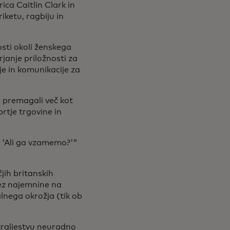
ca Caitlin Clark in
riketu, ragbiju in
sti okoli ženskega
janje priložnosti za
je in komunikacije za
n premagali več kot
rtje trgovine in
iš: 'Ali ga vzamemo?'“
jih britanskih
rez najemnine na
nega okrožja (tik ob
 kraljestvu neuradno