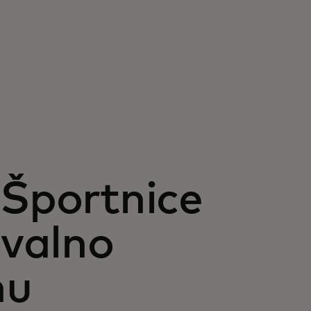
 Športnice
valno
nu