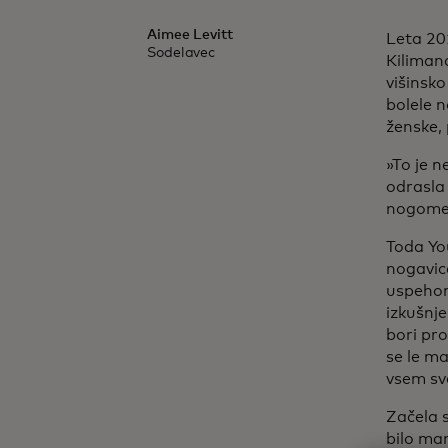
Aimee Levitt
Leta 20
Sodelavec
Kilimand
višinsko
bolele n
ženske, 
»To je n
odrasla
nogomet
Toda Yo
nogavic
uspehom 
izkušnje
bori pro
se le ma
vsem sv
Začela s
bilo ma