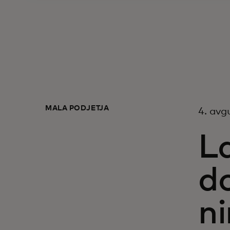
MALA PODJETJA
4. avg
La
d
n