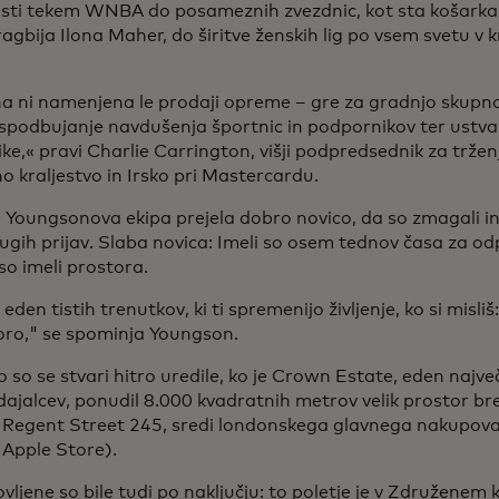
sti tekem WNBA do posameznih zvezdnic, kot sta košarkari
ragbija Ilona Maher, do širitve ženskih lig po vsem svetu v k
na ni namenjena le prodaji opreme – gre za gradnjo skupno
 spodbujanje navdušenja športnic in podpornikov ter ustvar
ke,« pravi Charlie Carrington, višji podpredsednik za tržen
 kraljestvo in Irsko pri Mastercardu.
je Youngsonova ekipa prejela dobro novico, da so zmagali i
gih prijav. Slaba novica: Imeli so osem tednov časa za odp
so imeli prostora.
il eden tistih trenutkov, ki ti spremenijo življenje, ko si misl
noro," se spominja Youngson.
 so se stvari hitro uredile, ko je Crown Estate, eden največ
ajalcev, ponudil 8.000 kvadratnih metrov velik prostor b
 Regent Street 245, sredi londonskega glavnega nakupoval
 Apple Store).
vljene so bile tudi po naključju: to poletje je v Združenem