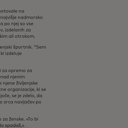
potovale na
a najvišje nadmorsko
a po njej so vse
v, izdelanih za
škim ali otrokom.
jenjski športnik. "Sem
 ki izdeluje
ni za opremo za
i nad njenim
e njene življenjske
ne organizacije, ki se
joče, se je zdelo, da
jo srca navijačev po
 za ženske. »To bi
da spadaš,«